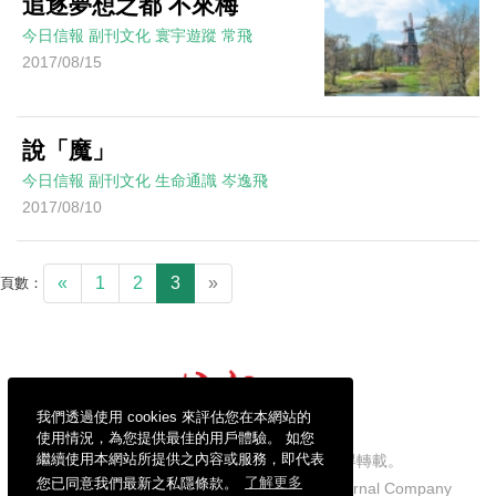
追逐夢想之都 不來梅
今日信報
副刊文化
寰宇遊蹤
常飛
2017/08/15
說「魔」
今日信報
副刊文化
生命通識
岑逸飛
2017/08/10
«
1
2
3
»
頁數：
我們透過使用 cookies 來評估您在本網站的
使用情況，為您提供最佳的用戶體驗。 如您
繼續使用本網站所提供之內容或服務，即代表
信報財經新聞有限公司版權所有，不得轉載。
您已同意我們最新之私隱條款。
了解更多
Copyright © 2026 Hong Kong Economic Journal Company