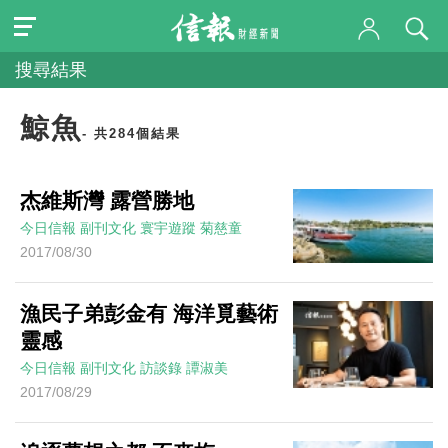
搜尋結果
鯨魚
- 共284個結果
杰維斯灣 露營勝地
今日信報
副刊文化
寰宇遊蹤
菊慈童
2017/08/30
漁民子弟彭金有 海洋覓藝術
靈感
今日信報
副刊文化
訪談錄
譚淑美
2017/08/29