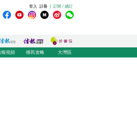
登入
註冊
|
訂閱 / 續訂
信報視頻
移民攻略
大灣區