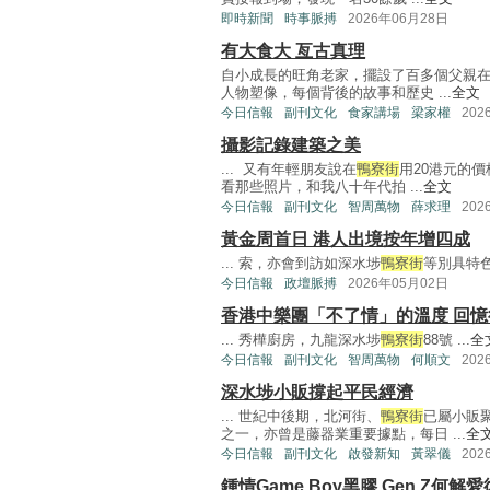
即時新聞
時事脈搏
2026年06月28日
有大食大 亙古真理
自小成長的旺角老家，擺設了百多個父親
人物塑像，每個背後的故事和歷史 ...
全文
今日信報
副刊文化
食家講場
梁家權
202
攝影記錄建築之美
... 又有年輕朋友說在
鴨寮街
用20港元的
看那些照片，和我八十年代拍 ...
全文
今日信報
副刊文化
智周萬物
薛求理
202
黃金周首日 港人出境按年增四成
... 索，亦會到訪如深水埗
鴨寮街
等別具特色
今日信報
政壇脈搏
2026年05月02日
香港中樂團「不了情」的溫度 回憶
... 秀樺廚房，九龍深水埗
鴨寮街
88號 ...
全
今日信報
副刊文化
智周萬物
何順文
202
深水埗小販撐起平民經濟
... 世紀中後期，北河街、
鴨寮街
已屬小販
之一，亦曾是藤器業重要據點，每日 ...
全
今日信報
副刊文化
啟發新知
黃翠儀
202
鍾情Game Boy黑膠 Gen Z何解