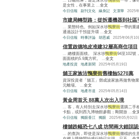
... 日曬雨淋，遊走深水埗
鴨寮街
一帶，像
是女性，在事業上 ...
全文
今日信報
副刊文化
緣身記
文潔華
2025
市建局轉型路：從拆遷機器到社區
... 業態特色。例如深水埗
鴨寮街
一帶的重
通過設計干預提升環 ...
全文
今日信報
時事評論
胡恩威
2025年06月10
信置啟德地皮准建32層高商住項目
... 總樓面面積。 深水埗
鴨寮街
94至102
面面積約5.9萬方呎。 ...
全文
地產投資
地產新聞
2025年05月19日
舖王家族沽
鴨寮街
舊樓蝕5270萬
資深投資者「舖王」鄧成波家族再拋售物業，
元離場。 ...
全文
今日信報
地產市道
2025年05月14日
黃金周首天 88萬人次出入境
... 客，有人特別去深水埗
鴨寮街
選購二手
卡點，或到西九博物館參觀；剛開放 ...
全
今日信報
獨眼香江
獨眼
2025年05月02日
樓舖跌幅恐七八成 坊間兩大錯誤認
... 的查詢，即使是深水埗
鴨寮街
攤檔的生
在網上購物開始盛行時已出現，只不 ...
全