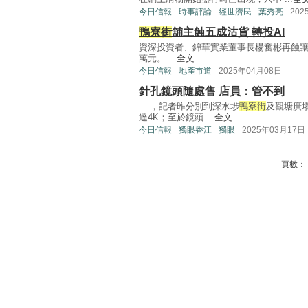
今日信報
時事評論
經世濟民
葉秀亮
202
鴨寮街
舖主蝕五成沽貨 轉投AI
資深投資者、錦華實業董事長楊奮彬再蝕讓舖
萬元。 ...
全文
今日信報
地產市道
2025年04月08日
針孔鏡頭隨處售 店員：管不到
... ，記者昨分別到深水埗
鴨寮街
及觀塘廣
達4K；至於鏡頭 ...
全文
今日信報
獨眼香江
獨眼
2025年03月17日
頁數：