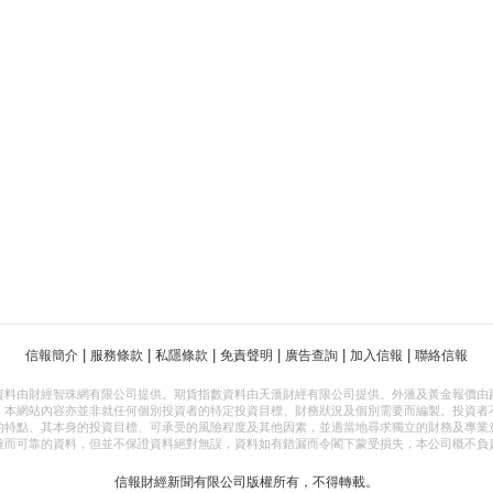
|
|
|
|
|
|
信報簡介
服務條款
私隱條款
免責聲明
廣告查詢
加入信報
聯絡信報
資料由財經智珠網有限公司提供。期貨指數資料由天滙財經有限公司提供。外滙及黃金報價由
，本網站內容亦並非就任何個別投資者的特定投資目標、財務狀況及個別需要而編製。投資者
的特點、其本身的投資目標、可承受的風險程度及其他因素，並適當地尋求獨立的財務及專業
確而可靠的資料，但並不保證資料絕對無誤，資料如有錯漏而令閣下蒙受損失，本公司概不負
信報財經新聞有限公司版權所有，不得轉載。