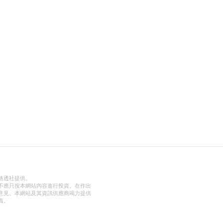
路透社提供。
不應只按本網站內容進行投資。在作出
意見。本網站及其資訊供應商竭力提供
責。