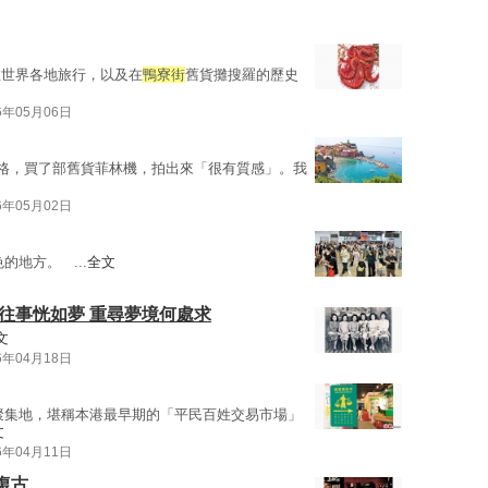
在世界各地旅行，以及在
鴨寮街
舊貨攤搜羅的歷史
6年05月06日
價格，買了部舊貨菲林機，拍出來「很有質感」。我
6年05月02日
的地方。 ...
全文
往事恍如夢 重尋夢境何處求
文
6年04月18日
聚集地，堪稱本港最早期的「平民百姓交易市場」
文
6年04月11日
愛復古