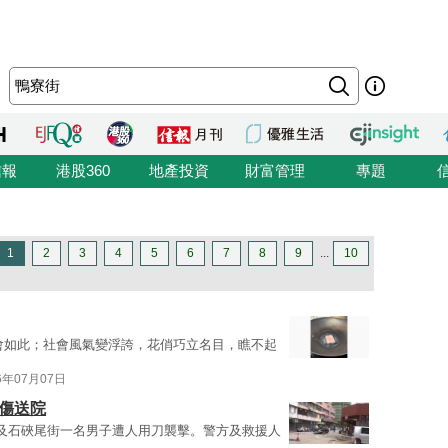
信報
港股360
地產投資
財富管理
專題
1
2
3
4
5
6
7
8
9
...
10
會如此；社會風氣變浮誇，花俏巧立名目，瞧不起
6年07月07日
傷送院
及石硤尾街一名男子遭人用刀襲擊。警方及救援人