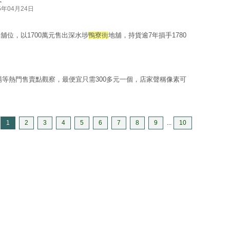
5年04月24日
位，以1700萬元售出深水埗
鴨寮街
地舖，持貨逾7年損手1780
場等熱門售賣點觀察，最便宜只需300多元一個，店家聲稱像素可
1
2
3
4
5
6
7
8
9
...
10