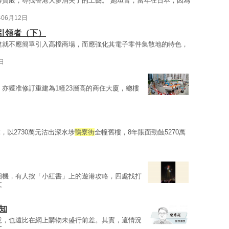
尋寶般，尋找香港大多消失了的工藝。 她坦言，當年在日本，因為
年06月12日
引領者（下）
建就不應簡單引入高檔商場，而應強化其電子零件集散地的特色，
日
號，亦獲准修訂重建為1幢23層高的商住大廈，總樓
以2730萬元沽出深水埗
鴨寮街
全幢舊樓，8年賬面勁蝕5270萬
相機，有人按「小紅書」上的遊港攻略，四處找打
文
知
意，也遠比在網上購物未盛行前差。其實，這情況
文