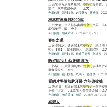
... 旅客專程到旺角星際、
鴨寮街
等尋寶。 
製作，家中收藏不少「 ...
全文
今日信報
副刊文化
啟發新知
黃翠儀
202
桂林街舊樓叫8000萬
... 住大廈，位於桂林街與
鴨寮街
交界，共4
8000萬元，呎 ...
全文
今日信報
地產市道
2026年01月27日
客好之道
... 的保護網。路過深水埗
鴨寮街
，馳名海
街」【圖】，處暑艷陽天，悠閒安靜 ...
全
今日信報
副刊文化
達達的智遊
鄧達智
2
唔好呃我！水/牙/教育/AI
... 詐騙——六菲傭無牌在
鴨寮街
唐樓單位為
屢奪國際殊 ...
全文
今日信報
副刊文化
琉璃火
徐詠璇
2025
看網片學做無牌牙醫 六菲傭被捕
... 逢周日，都會在深水埗
鴨寮街
一個唐樓
不做「街客」，全部客人都需要介紹 ...
全
今日信報
獨眼香江
獨眼
2025年08月19日
異鄉人