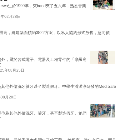
Lewa生於1999年，夾band夾了五六年，熟悉音樂
6年02月28日
層高，總建築面積約3822方呎，以私人協約形式放售，意向價
內外，屬於各式電子、電器及工程零件的「摩羅廟
文
025年08月25日
其他外傭洗牙箍牙甚至製造假牙。中學生潘浠淳研發的MediSafe
年08月20日
單位為其他外傭洗牙、箍牙，甚至製造假牙。她們
文