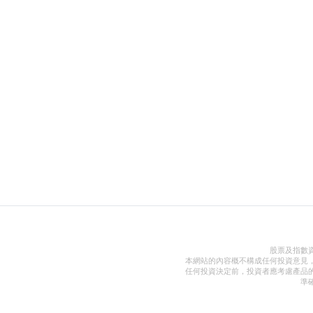
股票及指數
本網站的內容概不構成任何投資意見
任何投資決定前，投資者應考慮產品
準