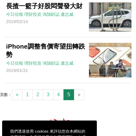
長揸一籃子好股悶聲發大財
今日信報
理財投資
鴻鵠財誌
盧志威
2019/02/14
iPhone調整售價寄望扭轉跌
勢
今日信報
理財投資
鴻鵠財誌
盧志威
2019/01/31
«
1
2
3
4
5
»
頁數：
我們透過使用 cookies 來評估您在本網站的