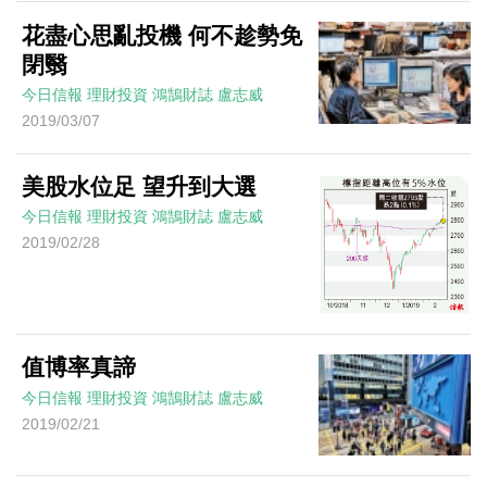
花盡心思亂投機 何不趁勢免
閉翳
今日信報
理財投資
鴻鵠財誌
盧志威
2019/03/07
美股水位足 望升到大選
今日信報
理財投資
鴻鵠財誌
盧志威
2019/02/28
值博率真諦
今日信報
理財投資
鴻鵠財誌
盧志威
2019/02/21