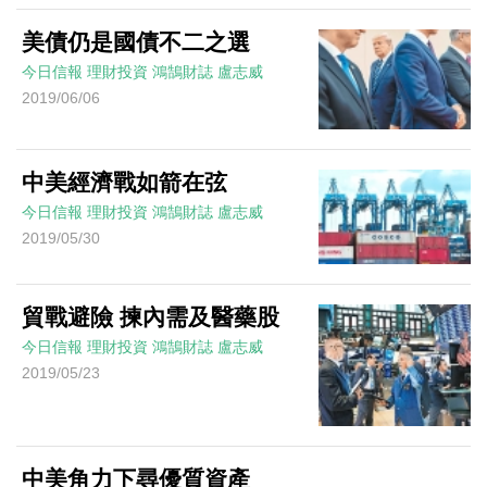
美債仍是國債不二之選
今日信報
理財投資
鴻鵠財誌
盧志威
2019/06/06
中美經濟戰如箭在弦
今日信報
理財投資
鴻鵠財誌
盧志威
2019/05/30
貿戰避險 揀內需及醫藥股
今日信報
理財投資
鴻鵠財誌
盧志威
2019/05/23
中美角力下尋優質資產