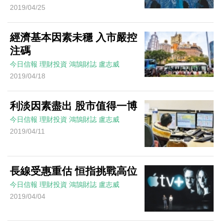
2019/04/25
經濟基本因素未穩 入市嚴控
注碼
今日信報
理財投資
鴻鵠財誌
盧志威
2019/04/18
利淡因素盡出 股市值得一博
今日信報
理財投資
鴻鵠財誌
盧志威
2019/04/11
長線受惠重估 恒指挑戰高位
今日信報
理財投資
鴻鵠財誌
盧志威
2019/04/04