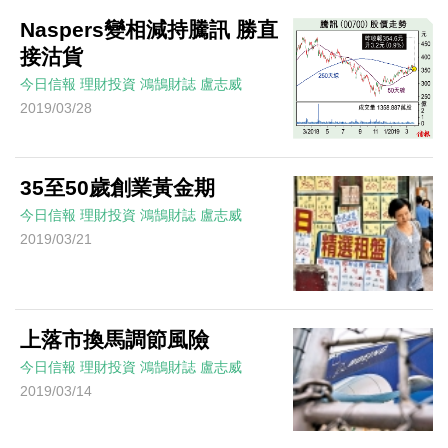
Naspers變相減持騰訊 勝直
接沽貨
今日信報
理財投資
鴻鵠財誌
盧志威
2019/03/28
35至50歲創業黃金期
今日信報
理財投資
鴻鵠財誌
盧志威
2019/03/21
上落市換馬調節風險
今日信報
理財投資
鴻鵠財誌
盧志威
2019/03/14