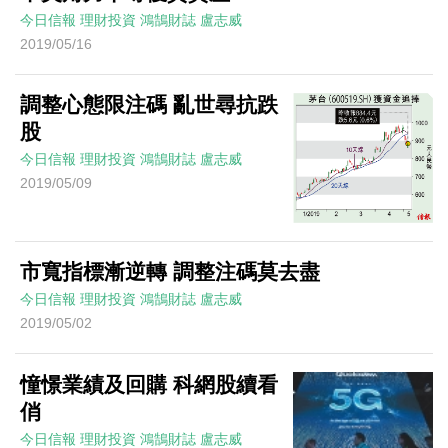
今日信報
理財投資
鴻鵠財誌
盧志威
2019/05/16
調整心態限注碼 亂世尋抗跌
股
今日信報
理財投資
鴻鵠財誌
盧志威
2019/05/09
市寬指標漸逆轉 調整注碼莫去盡
今日信報
理財投資
鴻鵠財誌
盧志威
2019/05/02
憧憬業績及回購 科網股續看
俏
今日信報
理財投資
鴻鵠財誌
盧志威