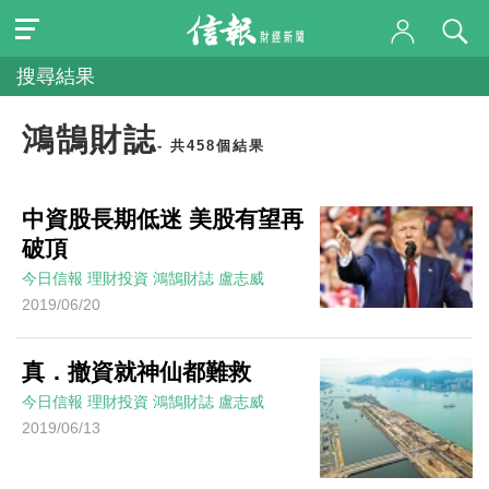
搜尋結果
鴻鵠財誌
- 共458個結果
中資股長期低迷 美股有望再
破頂
今日信報
理財投資
鴻鵠財誌
盧志威
2019/06/20
真．撤資就神仙都難救
今日信報
理財投資
鴻鵠財誌
盧志威
2019/06/13