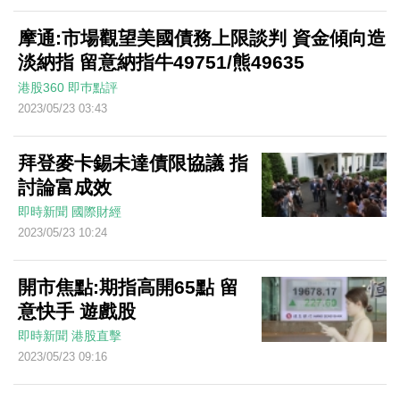
摩通:市場觀望美國債務上限談判 資金傾向造
淡納指 留意納指牛49751/熊49635
港股360
即巿點評
2023/05/23 03:43
拜登麥卡錫未達債限協議 指
討論富成效
即時新聞
國際財經
2023/05/23 10:24
開市焦點:期指高開65點 留
意快手 遊戲股
即時新聞
港股直擊
2023/05/23 09:16