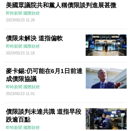
美國眾議院共和黨人稱債限談判進展甚微
即時新聞
國際財經
2023/05/23 11:26
債限未解決 道指偏軟
即時新聞
國際財經
2023/05/23 11:16
麥卡錫:仍可能在6月1日前達
成債限協議
即時新聞
國際財經
2023/05/23 11:01
債限談判未達共識 道指早段
跌逾百點
即時新聞
國際財經