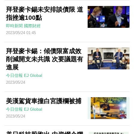
拜登麥卡錫未安排談債限 道
指挫逾100點
即時新聞
國際財經
2023/05/24 01:45
拜登麥卡錫：傾債限富成效
削減開支未共識 次要議題有
進展
今日信報
EJ Global
2023/05/24
美漢駕貨車撞白宮護欄被捕
今日信報
EJ Global
2023/05/24