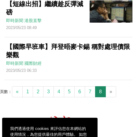
【短線出招】繼續趁反彈減
磅
即時新聞
港股直擊
2023/05/23 08:49
【國際早班車】拜登晤麥卡錫 稱對處理債限
樂觀
即時新聞
國際財經
2023/05/23 06:33
«
1
2
3
4
5
6
7
8
»
頁數：
我們透過使用 cookies 來評估您在本網站的
使用情況，為您提供最佳的用戶體驗。 如您