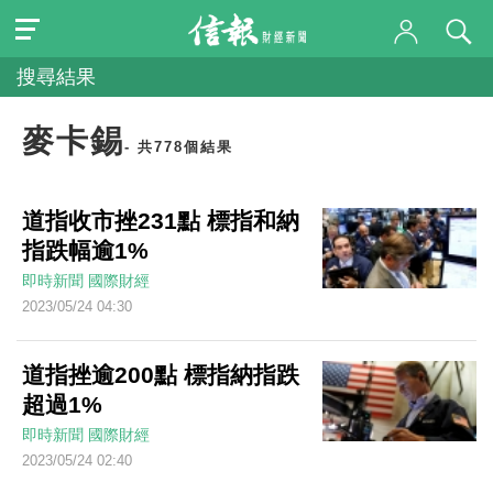
搜尋結果
麥卡錫
- 共778個結果
道指收市挫231點 標指和納
指跌幅逾1%
即時新聞
國際財經
2023/05/24 04:30
道指挫逾200點 標指納指跌
超過1%
即時新聞
國際財經
2023/05/24 02:40