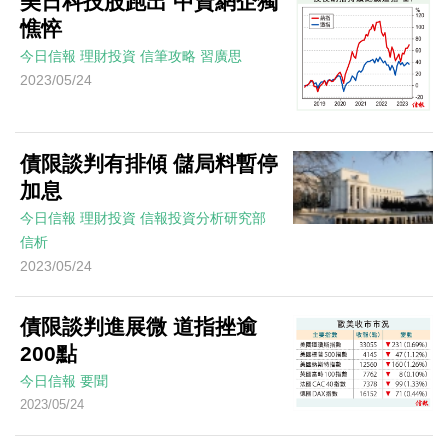
美日科技股跑出 中資網企獨
憔悴
今日信報
理財投資
信筆攻略
習廣思
2023/05/24
債限談判有排傾 儲局料暫停
加息
今日信報
理財投資
信報投資分析研究部
信析
2023/05/24
債限談判進展微 道指挫逾
200點
今日信報
要聞
2023/05/24