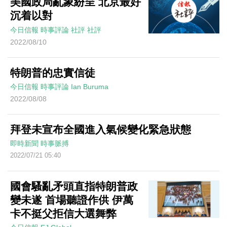
美國政局亂象紛呈 北京最好
沉着以對
今日信報
時事評論
社評
社評
2022/08/10
特朗普的忠實信徒
今日信報
時事評論
Ian Buruma
2022/08/08
拜登未宣布全國進入氣候變化緊急狀態
即時新聞
時事脈搏
2022/07/21 05:40
國會騷亂矛頭直指特朗普政
變未遂 首場聽證作供 伊萬
卡不挺父拒信大選舞弊