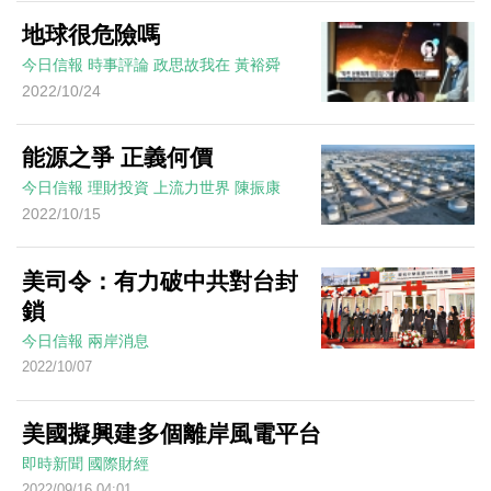
地球很危險嗎
今日信報
時事評論
政思故我在
黃裕舜
2022/10/24
能源之爭 正義何價
今日信報
理財投資
上流力世界
陳振康
2022/10/15
美司令：有力破中共對台封
鎖
今日信報
兩岸消息
2022/10/07
美國擬興建多個離岸風電平台
即時新聞
國際財經
2022/09/16 04:01