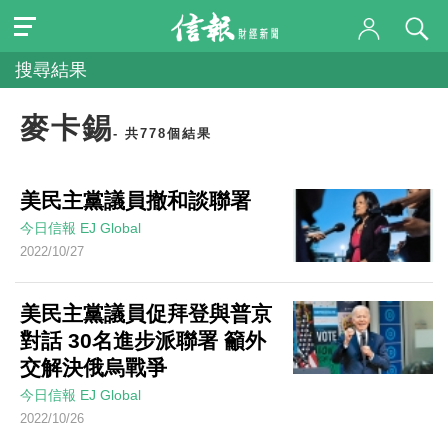
搜尋結果
麥卡錫
- 共778個結果
美民主黨議員撤和談聯署
今日信報
EJ Global
2022/10/27
美民主黨議員促拜登與普京
對話 30名進步派聯署 籲外
交解決俄烏戰爭
今日信報
EJ Global
2022/10/26