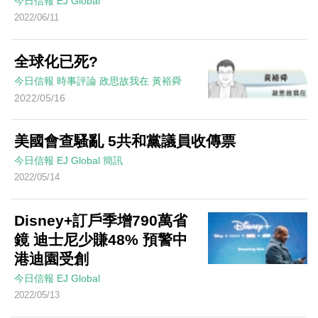
今日信報
EJ Global
2022/06/11
全球化已死?
今日信報
時事評論
政思故我在
黃裕舜
2022/05/16
美國會查騷亂 5共和黨議員收傳票
今日信報
EJ Global
簡訊
2022/05/14
Disney+訂戶季增790萬省
鏡 迪士尼少賺48% 預警中
港迪園受創
今日信報
EJ Global
2022/05/13