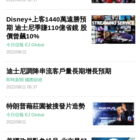
Disney+上客1440萬遠勝預
期 迪士尼季賺110億省鏡 股
價曾飆10%
今日信報
EJ Global
2022/08/12
迪士尼調降串流客戶量長期增長預期
即時新聞
國際財經
2022/08/11 06:37
特朗普藉莊園被搜發片造勢
今日信報
EJ Global
2022/08/11