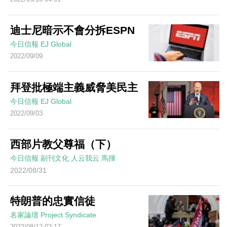
迪士尼暗示不會分拆ESPN
今日信報
EJ Global
2022/09/09
拜登批極端主義威脅美民主
今日信報
EJ Global
2022/09/03
西部片教父尊福（下）
今日信報
副刊文化
人云我云
馬揮
2022/08/31
特朗普的忠實信徒
名家論壇
Project Syndicate
2022/08/12 02:17