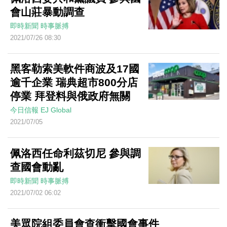
會山莊暴動調查
即時新聞
時事脈搏
2021/07/26 08:30
黑客勒索美軟件商波及17國
逾千企業 瑞典超市800分店
停業 拜登料與俄政府無關
今日信報
EJ Global
2021/07/05
佩洛西任命利茲切尼 參與調
查國會動亂
即時新聞
時事脈搏
2021/07/02 06:02
美眾院組委員會查衝擊國會事件