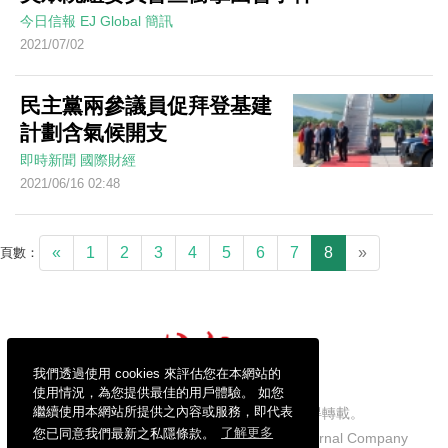
今日信報
EJ Global
簡訊
2021/07/02
民主黨兩參議員促拜登基建
計劃含氣候開支
即時新聞
國際財經
2021/06/16 02:48
«
1
2
3
4
5
6
7
8
»
頁數：
我們透過使用 cookies 來評估您在本網站的
使用情況，為您提供最佳的用戶體驗。 如您
繼續使用本網站所提供之內容或服務，即代表
信報財經新聞有限公司版權所有，不得轉載。
您已同意我們最新之私隱條款。
了解更多
Copyright © 2026 Hong Kong Economic Journal Company