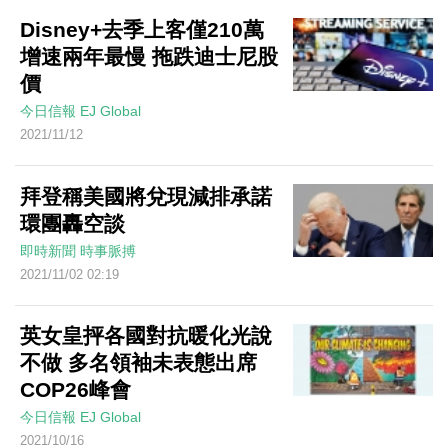
Disney+去季上客僅210萬
增速兩年最慢 拖跌迪士尼股
價
今日信報
EJ Global
2021/11/12
拜登稱美國將兌現減排承諾
環團轟空談
即時新聞
時事脈搏
2021/11/02 02:19
英女皇抨各國對抗暖化光說
不做 多名領袖未表態出席
COP26峰會
今日信報
EJ Global
2021/10/16