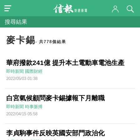
搜尋結果
麥卡錫
- 共778個結果
華府撥款241億 提升本土電動車電池生產
即時新聞
國際財經
2022/05/03 01:38
白宮氣候顧問麥卡錫據報下月離職
即時新聞
時事脈搏
2022/04/15 05:58
李貞駒事件反映英國安部門政治化