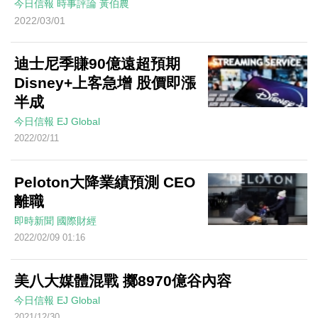
今日信報
時事評論
黃伯農
2022/03/01
迪士尼季賺90億遠超預期
Disney+上客急增 股價即漲
半成
今日信報
EJ Global
2022/02/11
Peloton大降業績預測 CEO
離職
即時新聞
國際財經
2022/02/09 01:16
美八大媒體混戰 擲8970億谷內容
今日信報
EJ Global
2021/12/30