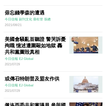
毋忘錢學森的遭遇
今日信報
副刊文化
毋枉管
張總
2021/08/21
美國會騷亂首聽證 警哭訴憂
殉職 憶述遭圍毆如地獄 轟
共和黨圖毀真相
今日信報
EJ Global
2021/07/29
或傳召特朗普及盟友作供
今日信報
EJ Global
2021/07/29
佩洛西委共和黨議員 參與國