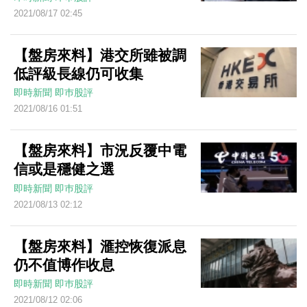
2021/08/17 02:45
【盤房來料】港交所雖被調
低評級長線仍可收集
即時新聞
即巿股評
2021/08/16 01:51
【盤房來料】市況反覆中電
信或是穩健之選
即時新聞
即巿股評
2021/08/13 02:12
【盤房來料】滙控恢復派息
仍不值博作收息
即時新聞
即巿股評
2021/08/12 02:06