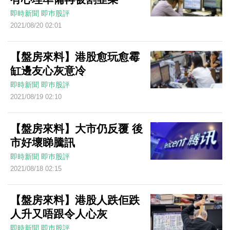
即時新聞
即巿股評
2021/08/20 02:01
【盤房來料】港股愈玩愈霉
缸邊友心灰意冷
即時新聞
即巿股評
2021/08/19 02:10
【盤房來料】大市仍反覆 後
市好壞睇騰訊
即時新聞
即巿股評
2021/08/18 02:15
【盤房來料】港股人跌佢跌
人升又唔跟令人心灰
即時新聞
即巿股評