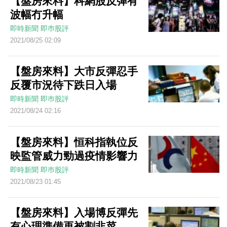
【盤房來料】科網股反彈有
波幅冇升幅
即時新聞
即巿股評
2021/08/25 02:09
【盤房來料】大市反彈忍手
反覆市況待下跌日入場
即時新聞
即巿股評
2021/08/24 02:16
【盤房來料】恒科指執位反
映監管威力勁過疫情影響力
即時新聞
即巿股評
2021/08/23 01:45
【盤房來料】入場博反彈先
有心理準備再被割韭菜