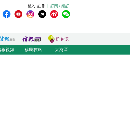
登入
註冊
|
訂閱 / 續訂
信報視頻
移民攻略
大灣區