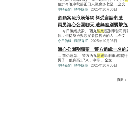
估計今晚中秋節正日人流會多七至 ...
全文
即時新聞
時事脈搏
2025年10月06日
割頸案流浪漢落網 料受言語刺激
兩男海心公園聊天 遭無差別襲擊危
... 今日繼續搜索。 西九
龍總
區刑事警司賈
執，但從身邊與涉案者接觸過的人 ...
全文
今日信報
獨眼香江
2025年10月06日
海心公園割頸案丨警方追緝一名約3
... 前仍危殆。 警方西九
龍總
區刑事總部(
男子，他身高1.7米，中等 ...
全文
即時新聞
時事脈搏
2025年10月05日
頁數：