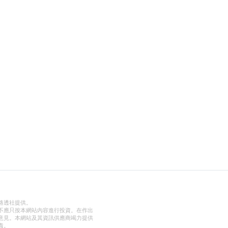
路透社提供。
不應只按本網站內容進行投資。在作出
意見。本網站及其資訊供應商竭力提供
責。