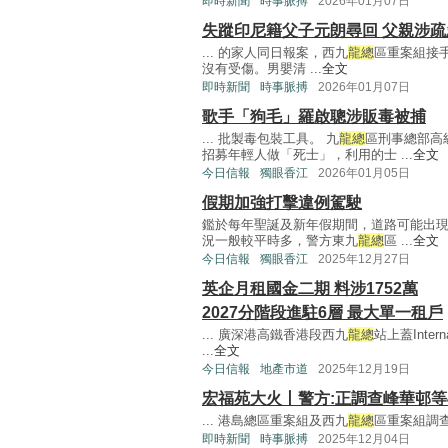
即時新聞
時事脈搏
2026年01月07日
失蹤印尼籍父子元朗尋回 父親涉
... 的家人同日報案，西九
龍總
區重案組接
沒有受傷。男嬰清 ...
全文
即時新聞
時事脈搏
2026年01月07日
歌手「狗毛」羅啟聰涉販毒被捕
... 批製毒包裝工具。 九
龍總
區刑事總部高
招募年輕人做「死士」，利用的士 ...
全文
今日信報
獨眼香江
2026年01月05日
假期加強打擊違例駕駛
鑑於每年聖誕及新年假期間，道路可能出
況一般較平時多，警方東九
龍總
區 ...
全文
今日信報
獨眼香江
2025年12月27日
英企月租國金二期 料涉1752萬
2027分階段進駐6層 最大單一租戶
... 廣深港高鐵香港段西九
龍總
站上蓋Intern
...
全文
今日信報
地產市道
2025年12月19日
宏福苑大火丨警方:正調查峰華邨等
... 港島總區重案組及西九
龍總
區重案組調查。
即時新聞
時事脈搏
2025年12月04日