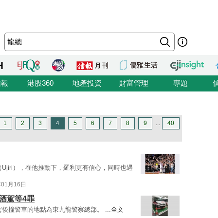
信報
港股360
地產投資
財富管理
專題
1
2
3
4
5
6
7
8
9
...
40
Ujiri），在他推動下，羅利更有信心，同時也遇
年01月16日
酒駕等4罪
後撞警車的地點為東九龍警察總部。 ...
全文