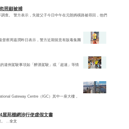
疏忽照顧被捕
手調查。 警方表示，失蹤父子今日中午在元朗媽橫路被尋回，他們
級督察周嘉潤昨日表示，警方近期留意有販毒集團
現的違例駕駛事項如「醉酒駕駛」或「超速」等情
ational Gateway Centre（IGC）其中一座大樓，
4屋苑棚網涉行使虛假文書
 ...
全文