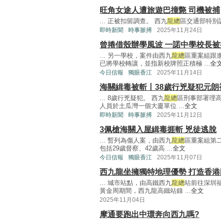
旺角女途人遭旅遊巴撞斃 司機被捕
... 正被扣留調查。 西九
龍總
區交通部特別調
即時新聞
時事脈搏
2025年11月24日
曾捲借殼辦學風波 一諾中學校長被
... 另一學校，案件由西九
龍總
區重案組跟
已將學校轉讓，並指新校牌照正積極 ...
全
今日信報
獨眼香江
2025年11月14日
海關緝毒被斬丨38歲行兇疑犯元朗
... 8歲行兇疑犯。 西九
龍總
區刑事部署理高
人員於土瓜灣一個大廈單位 ...
全文
即時新聞
時事脈搏
2025年11月12日
3佩槍海關入屋緝毒捱斬 兇徒逃脫
... 暫列為傷人案，由西九
龍總
區重案組第二
包括29歲督察、42歲高 ...
全文
今日信報
獨眼香江
2025年11月07日
西九龍坐擁獨特地理優勢 打造香
... 城市站點，由高鐵西九
龍總
站前往深圳福
黃金周期間，西九龍高鐵站錄 ...
全文
2025年11月04日
摩通要跑出中環奔向西九嗎?