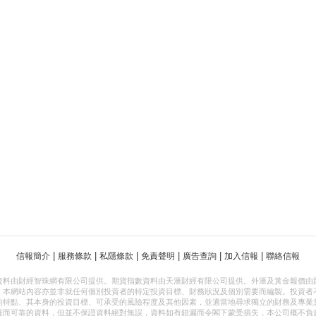
|
|
|
|
|
|
信報簡介
服務條款
私隱條款
免責聲明
廣告查詢
加入信報
聯絡信報
資料由財經智珠網有限公司提供。期貨指數資料由天滙財經有限公司提供。外滙及黃金報價由
，本網站內容亦並非就任何個別投資者的特定投資目標、財務狀況及個別需要而編製。投資者
的特點、其本身的投資目標、可承受的風險程度及其他因素，並適當地尋求獨立的財務及專業
確而可靠的資料，但並不保證資料絕對無誤，資料如有錯漏而令閣下蒙受損失，本公司概不負