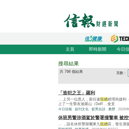
主頁
即時新聞
今日
搜尋結果
共 798 個結果
頁數：
「造犯之王」羅利
... 上另一位恩人，新任速
龍總
經理烏捷利（
上了一生摯友迪羅山（DeR ...
全文
今日信報
副刊文化
籃男自語
奧歷
2026
休班男警涉酒駕於警署撞警車 被控
... ，該名休班警隸屬東九
龍總
區，發生酒駕