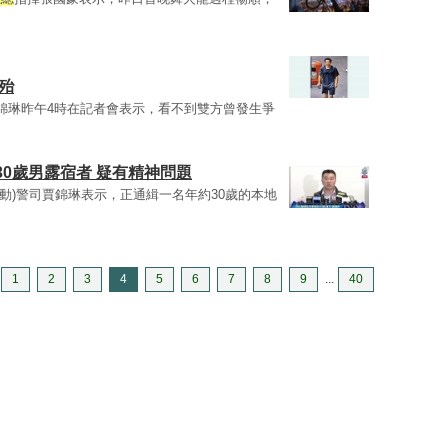
殆
錦琳昨午4時在記者會表示，看不到雙方曾發生爭
0歲男露宿者 疑有精神問題
行動)警司賈錦琳表示，正通緝一名年約30歲的本地
1
2
3
4
5
6
7
8
9
...
40