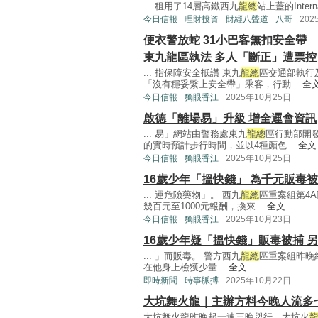
... 租用了14層高鐵西九
龍總
站上蓋的Interna
今日信報
理財投資
財經八聲道
八哥
202
便衣警放蛇 31小巴客無扣安全帶
東九龍區執法 多人「斷正」遭票控
... 指保障安全抵讚 東九
龍總
區交通部執行
「沒有穩妥繫上安全帶」乘客，行動 ...
全
今日信報
獨眼香江
2025年10月25日
啟德「離場易」升級 增全運會資訊
... 易」網站由警務處東九
龍總
區行動部開
的實時預計步行時間，並以4種顏色 ...
全文
今日信報
獨眼香江
2025年10月25日
16歲少年「搵快錢」 為千元販毒
... 運危險藥物」。 西九
龍總
區重案組第4
幾百元至1000元報酬，換來 ...
全文
今日信報
獨眼香江
2025年10月23日
16歲少年疑「搵快錢」販毒被捕 
... 」而販毒。 警方西九
龍總
區重案組昨晚
在他身上檢獲少量 ...
全文
即時新聞
時事脈搏
2025年10月22日
大坑舞火龍｜主辦方料今晚人流多
大坑舞火龍昨晚起一連三晚舉行。大坑火