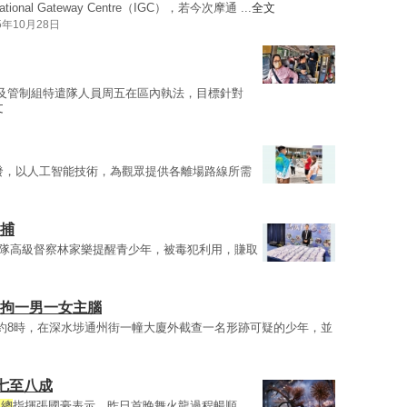
tional Gateway Centre（IGC），若今次摩通 ...
全文
5年10月28日
及管制組特遣隊人員周五在區內執法，目標針對
文
發，以人工智能技術，為觀眾提供各離場路線所需
被捕
A隊高級督察林家樂提醒青少年，被毒犯利用，賺取
另拘一男一女主腦
約8時，在深水埗通州街一幢大廈外截查一名形跡可疑的少年，並
七至八成
龍總
指揮張國豪表示，昨日首晚舞火龍過程暢順，