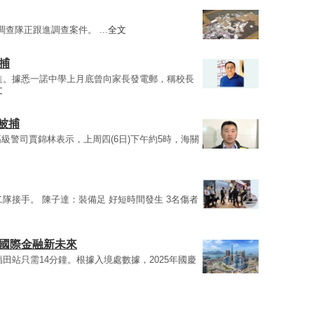
查隊正跟進調查案件。 ...
全文
捕
進。據悉一諾中學上月底曾向家長發電郵，稱校長
文
被捕
級警司賈錦林表示，上周四(6日)下午約5時，海關
隊接手。 陳子達：裝備足 好短時間發生 3名傷者
港國際金融新未來
田站只需14分鐘。根據入境處數據，2025年國慶