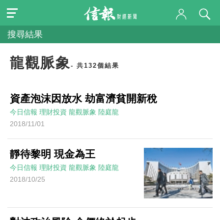
搜尋結果
龍觀脈象
- 共132個結果
資產泡沫因放水 劫富濟貧開新稅
今日信報
理財投資
龍觀脈象
陸庭龍
2018/11/01
靜待黎明 現金為王
今日信報
理財投資
龍觀脈象
陸庭龍
2018/10/25