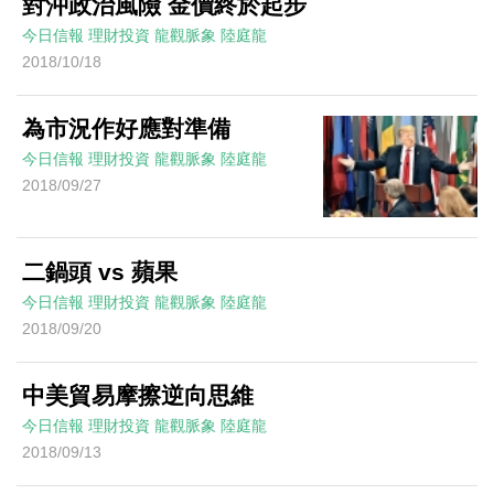
對沖政治風險 金價終於起步
今日信報
理財投資
龍觀脈象
陸庭龍
2018/10/18
為市況作好應對準備
今日信報
理財投資
龍觀脈象
陸庭龍
2018/09/27
二鍋頭 vs 蘋果
今日信報
理財投資
龍觀脈象
陸庭龍
2018/09/20
中美貿易摩擦逆向思維
今日信報
理財投資
龍觀脈象
陸庭龍
2018/09/13