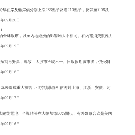
在岸及離岸價分別上漲233點子及逾210點子，反彈至7.06及
4年09月20日
」
的全球股市，以至內地經濟的影響均大不相同。在內需消費復甦力
4年09月19日
厘預期再升溫，導致亞太股市冷暖不一。日股假期復市後，仍受制
4年09月18日
海，幸未造成重大損害，但持續暴雨相信將對上海、江浙、安徽、河
4年09月17日
，太陽能電池、半導體等亦大幅加徵50%關稅，有外媒形容這是美國
4年09月16日