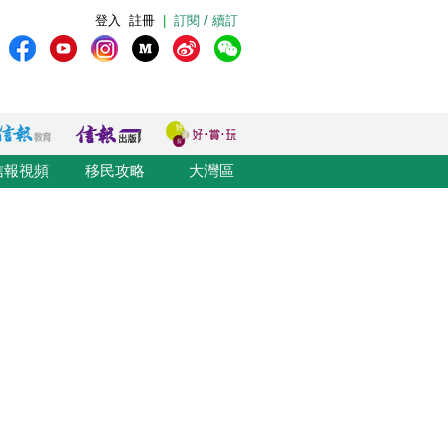
登入
註冊
|
訂閱 / 續訂
信報視頻
移民攻略
大灣區