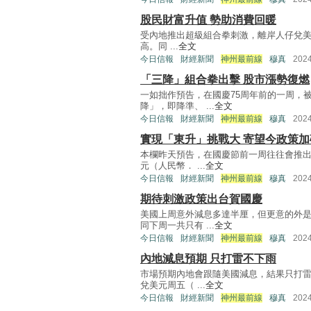
股民財富升值 勢助消費回暖
受內地推出超級組合拳刺激，離岸人仔兌美元昨
高。同 ...
全文
今日信報
財經新聞
神州最前線
穆真
202
「三降」組合拳出擊 股市漲勢復燃
一如拙作預告，在國慶75周年前的一周，
降」，即降準、 ...
全文
今日信報
財經新聞
神州最前線
穆真
202
實現「東升」挑戰大 寄望今政策加
本欄昨天預告，在國慶節前一周往往會推出
元（人民幣． ...
全文
今日信報
財經新聞
神州最前線
穆真
202
期待刺激政策出台賀國慶
美國上周意外減息多達半厘，但更意的外是
同下周一共只有 ...
全文
今日信報
財經新聞
神州最前線
穆真
202
內地減息預期 只打雷不下雨
市場預期內地會跟隨美國減息，結果只打雷
兌美元周五（ ...
全文
今日信報
財經新聞
神州最前線
穆真
202