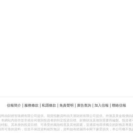
|
|
|
|
|
|
信報簡介
服務條款
私隱條款
免責聲明
廣告查詢
加入信報
聯絡信報
資料由財經智珠網有限公司提供。期貨指數資料由天滙財經有限公司提供。外滙及黃金報價由
，本網站內容亦並非就任何個別投資者的特定投資目標、財務狀況及個別需要而編製。投資者
的特點、其本身的投資目標、可承受的風險程度及其他因素，並適當地尋求獨立的財務及專業
確而可靠的資料，但並不保證資料絕對無誤，資料如有錯漏而令閣下蒙受損失，本公司概不負