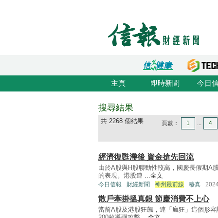
主頁
即時新聞
今日
搜尋結果
共 2268 個結果
頁數：
1
...
4
經濟復甦滯後 資金搶先回流
由於A股與H股聯動性較高，國慶長假期A
的表現。港股連 ...
全文
今日信報
財經新聞
神州最前線
穆真
202
散戶牽掛搵真銀 節慶消費不上心
當前A股及港股狂飆，連「瘋狂」這個形容
200枚導彈攻擊 ...
全文