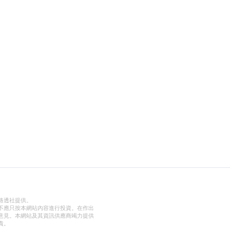
路透社提供。
不應只按本網站內容進行投資。在作出
意見。本網站及其資訊供應商竭力提供
責。