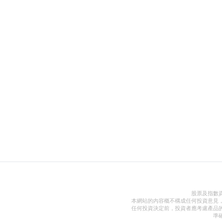
股票及指數
本網站的內容概不構成任何投資意見
任何投資決定前，投資者應考慮產品
準