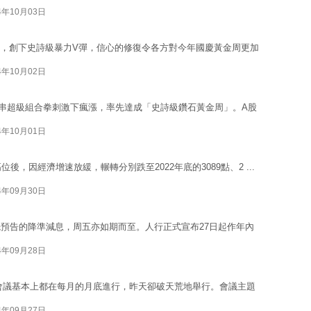
4年10月03日
天內，創下史詩級暴力V彈，信心的修復令各方對今年國慶黃金周更加
4年10月02日
串超級組合拳刺激下瘋漲，率先達成「史詩級鑽石黃金周」。A股
4年10月01日
高位後，因經濟增速放緩，輾轉分別跌至2022年底的3089點、2 ...
4年09月30日
預告的降準減息，周五亦如期而至。人行正式宣布27日起作年內
4年09月28日
局會議基本上都在每月的月底進行，昨天卻破天荒地舉行。會議主題
4年09月27日