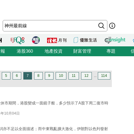
信報
港股360
地產投資
財富管理
專題
5
6
7
8
9
10
11
12
...
114
股休市期間，港股變成一面鏡子般，多少預示了A股下周二復市時
4年10月04日
詞亦不足以全面描述；而中東戰亂擴大激化，伊朗對以色列發射