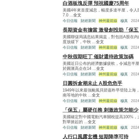
白酒板塊反彈 預祝國慶75周年
美國4年來首度減息，幅度多達半厘，令人民幣
7.0 ...
全文
今日信報
財經新聞
神州最前線
穆真
202
長期資金有擔當 激發創投助「保五
美國聯儲局議息結果揭盅，對包括A股在內
度放緩下，中秋 ...
全文
今日信報
財經新聞
神州最前線
穆真
202
中秋假期旺丁 催財還待政策加碼
美國近日公布的經濟數據疲軟，令減息半
於圓滙高企在14 ...
全文
今日信報
財經新聞
神州最前線
穆真
202
日圓拆倉潮未止 A股危危乎
1949年以來最強颱風貝碧嘉昨早登陸上
南等地的中秋 ...
全文
今日信報
財經新聞
神州最前線
穆真
202
「保五」屬硬任務 刺激政策怎能少
美國確定對中國電動汽車關稅提高100%
對華掀起的 ...
全文
今日信報
財經新聞
神州最前線
穆真
202
人行口風露玄機 短期降準可待