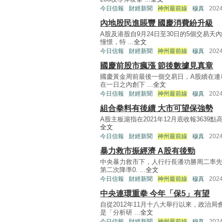
今日信報
財經新聞
神州最前線
穆真
202
內地股民進賬豐 國慶消費紛升級
A股及港股自9月24日至30日的5個交易
憧憬，特 ...
全文
今日信報
財經新聞
神州最前線
穆真
202
國慶前股市瘋漲 節後數據見真章
國慶黃金周前最後一個交易日，A股續在連
在一日之內創下 ...
全文
今日信報
財經新聞
神州最前線
穆真
202
組合拳料有後續 大市可望保強勢
A股主板滬指在2021年12月底收報3639點
全文
今日信報
財經新聞
神州最前線
穆真
202
暴力救市振經濟 A股有後勁
中央暴力救市下，人行行長潘功勝周二率先
第二次降準0. ...
全文
今日信報
財經新聞
神州最前線
穆真
202
中央連環重拳 今年「保5」有望
自從2012年11月十八大舉行以來，政治
是「分析研 ...
全文
今日信報
財經新聞
神州最前線
穆真
202