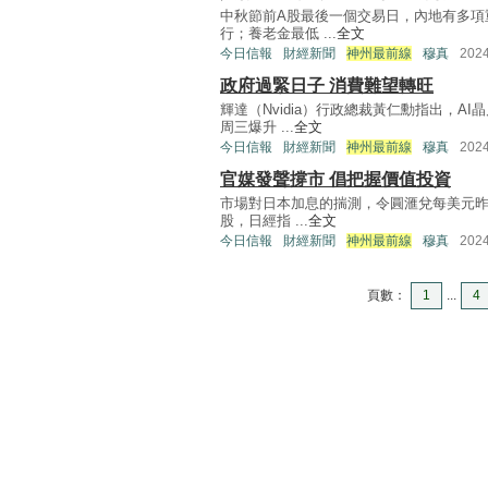
中秋節前A股最後一個交易日，內地有多項
行；養老金最低 ...
全文
今日信報
財經新聞
神州最前線
穆真
202
政府過緊日子 消費難望轉旺
輝達（Nvidia）行政總裁黃仁勳指出，
周三爆升 ...
全文
今日信報
財經新聞
神州最前線
穆真
202
官媒發聲撐市 倡把握價值投資
市場對日本加息的揣測，令圓滙兌每美元昨天
股，日經指 ...
全文
今日信報
財經新聞
神州最前線
穆真
202
頁數：
1
...
4