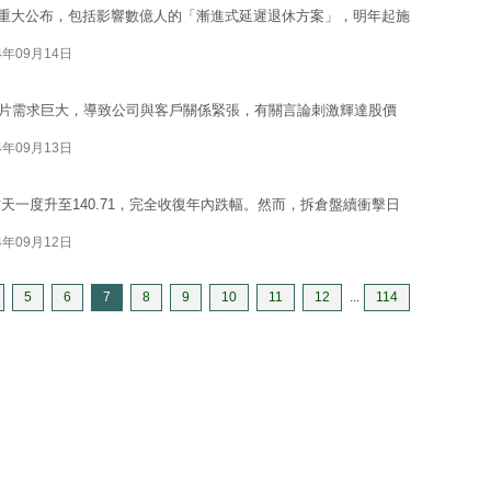
重大公布，包括影響數億人的「漸進式延遲退休方案」，明年起施
4年09月14日
AI晶片需求巨大，導致公司與客戶關係緊張，有關言論刺激輝達股價
4年09月13日
一度升至140.71，完全收復年內跌幅。然而，拆倉盤續衝擊日
4年09月12日
5
6
7
8
9
10
11
12
...
114