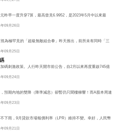
早一度升穿7算，最高曾見6.9952，是2023年5月中以來最
4年09月26日
被視為極罕見的「超級無敵組合拳」昨天推出，前所未有同時「三
4年09月25日
碼
加碼刺激政策。人行昨天開市前公告，自2月以來再度重啟745億
4年09月24日
，預期內地的雙降（降準減息）卻暫仍只聞樓梯響！而A股本周連
4年09月23日
不下雨，9月貸款市場報價利率（LPR）維持不變。幸好，人民幣
4年09月21日