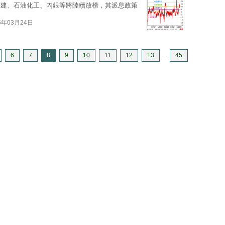
基建、石油化工、內銀等將陸續放榜，其派息政策
5年03月24日
6
7
8
9
10
11
12
13
...
45