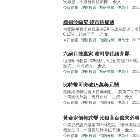
次減息，不過行長拉加德 ...
全文
今日信報
理財投資
數研有據
伊馬仕
202
標指波幅窄 後市待爆邊
備受關稅戰消息籠罩的5月份成為歷史，標普5
6.15%，結束了早 ...
全文
今日信報
理財投資
信圖分析
伊馬仕
202
六絕月揀贏家 波司登往績亮麗
恒指昨日收報23258點，5月份暫漲1139
魔咒。 即將踏入 ...
全文
今日信報
理財投資
數研有據
伊馬仕
202
比特幣可突破15萬美元關
美國總統特朗普上任滿4個月，其第二個任
「美國例外論」壽終正寢，且資 ...
全文
今日信報
理財投資
信圖分析
伊馬仕
202
黃金定價模式變 比銀高百倍未必淡
中美貿易談判敲定90日休戰期，環球風險
最受注目，一度從紀錄高位下挫 ...
全文
今日信報
理財投資
信圖分析
伊馬仕
202