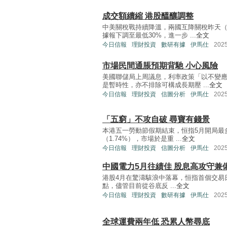
成交額續縮 港股醞釀調整
中美關稅戰持續降溫，兩國互降關稅昨天（
據報下調至最低30%，進一步 ...
全文
今日信報
理財投資
數研有據
伊馬仕
202
市場民間通脹預期背馳 小心風險
美國聯儲局上周議息，利率政策「以不變
是暫時性，亦不排除可構成長期壓 ...
全文
今日信報
理財投資
信圖分析
伊馬仕
202
「五窮」不攻自破 尋寶有錢景
本港五一勞動節假期結束，恒指5月開局最多漲
（1.74%），市場於是重 ...
全文
今日信報
理財投資
信圖分析
伊馬仕
202
中國電力5月往績佳 股息高攻守兼
港股4月在驚濤駭浪中落幕，恒指首個交易日衝
點，儘管目前從谷底反 ...
全文
今日信報
理財投資
數研有據
伊馬仕
202
全球運費兩年低 恐累人幣尋底