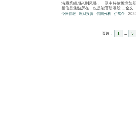
港股業績期來到尾聲，一眾中特估板塊如
相信是焦點所在，也是能否助港股 ...
全文
今日信報
理財投資
信圖分析
伊馬仕
202
頁數：
1
...
5