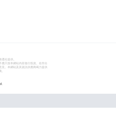
路透社提供。
不應只按本網站內容進行投資。在作出
意見。本網站及其資訊供應商竭力提供
責。
d.