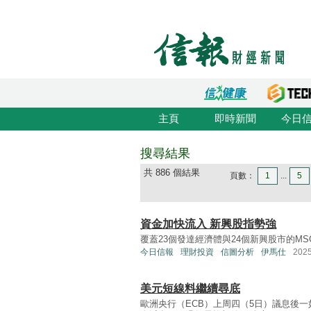
主頁
即時新聞
今日
搜尋結果
共 886 個結果
頁數：
1
...
5
資金加快流入 新興股指勢強
覆蓋23個發達經濟體與24個新興股市的MSCI世界指數（A
今日信報
理財投資
信圖分析
伊馬仕
202
美元短線料繼續尋底
歐洲央行（ECB）上周四（5日）議息後一