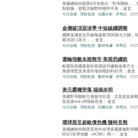
美國總統特朗普4月初祭出「對等關稅」，
制措施，貿戰主軸暫時變作中美 ...
全文
今日信報
理財投資
信圖分析
伊馬仕
202
金價破頂迎淡季 中短線續調整
國際金價首次升破每盎斯3500美元大關，現
斯3500.1美元， ...
全文
今日信報
理財投資
數研有據
伊馬仕
202
運輸指數未脫熊市 美股恐續跌
歐盟與美國最新的貿易談判據報進展不大
業績理想及美債市場回穩的利好消 ...
全文
今日信報
理財投資
數研有據
伊馬仕
202
美元霸權旁落 福禍未明
美國對等關稅引發股市巨震，尤其是貿易
投資者risk-off情緒高漲 ...
全文
今日信報
理財投資
信圖分析
伊馬仕
202
環球股災超歐債危機 隨時見熊
美國總統特朗普宣布向全球多國實施對等
MSCI世界指數（ACWI）周一 ...
全文