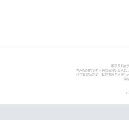
股票及指數
本網站的內容概不構成任何投資意見
任何投資決定前，投資者應考慮產品
準
C