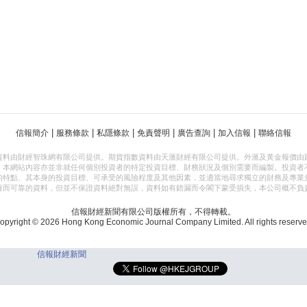
|
|
|
|
|
|
信報簡介
服務條款
私隱條款
免責聲明
廣告查詢
加入信報
聯絡信報
資料由財經智珠網有限公司提供。期貨指數資料由天滙財經有限公司提供。外滙及黃金報價由
，本網站內容亦並非就任何個別投資者的特定投資目標、財務狀況及個別需要而編製。投資者
的特點、其本身的投資目標、可承受的風險程度及其他因素，並適當地尋求獨立的財務及專業
確而可靠的資料，但並不保證資料絕對無誤，資料如有錯漏而令閣下蒙受損失，本公司概不負
信報財經新聞有限公司版權所有，不得轉載。
opyright © 2026 Hong Kong Economic Journal Company Limited. All rights reserve
信報財經新聞