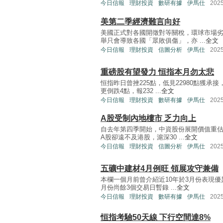
今日信報
理財投資
數研有據
伊馬仕
202
美第二季經濟難言向好
美國正式對各國開徵對等關稅，環球市場
舉只會導致各國「眾敗俱傷」，亦 ...
全文
今日信報
理財投資
信圖分析
伊馬仕
202
重磅股有望發力 恒指本月勿太悲
恒指昨日曾挫225點，低見22980點獲承
更倒跌4點，報232 ...
全文
今日信報
理財投資
數研有據
伊馬仕
202
A股受制內地樓市 乏力向上
自去年第四季開始，中資股份展開價值重估
A股卻遠不及港股，滬深30 ...
全文
今日信報
理財投資
信圖分析
伊馬仕
202
五礦中建材4月例旺 領展攻守兼備
本欄一個月前曾介紹近10年於3月份表現優
月份尚餘3個交易日暫錄 ...
全文
今日信報
理財投資
數研有據
伊馬仕
202
恒指考驗50天線 下行空間達8%