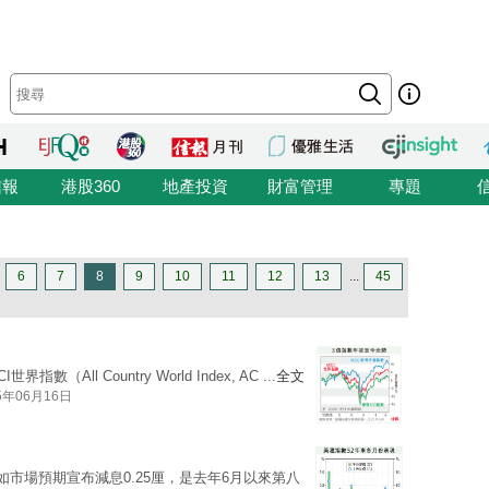
信報
港股360
地產投資
財富管理
專題
6
7
8
9
10
11
12
13
...
45
ll Country World Index, AC ...
全文
5年06月16日
如市場預期宣布減息0.25厘，是去年6月以來第八