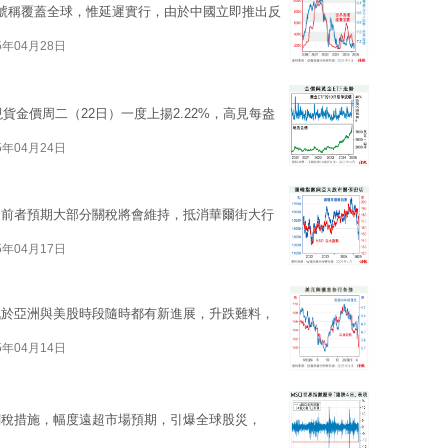
號稱覆蓋全球，惟延遲實行，由於中國立即推出反
5年04月28日
貨金價周二（22日）一度上揚2.22%，高見每盎
5年04月24日
，前者預期大部分關稅將會維持，抵消華爾街大行
5年04月17日
戰於亞洲與美股時段隨時都有新進展，升跌難料，
5年04月14日
關稅措施，幅度遠超市場預期，引爆全球股災，