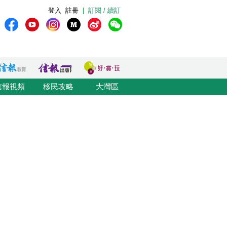
登入
註冊
|
訂閱 / 續訂
信報視頻
移民攻略
大灣區