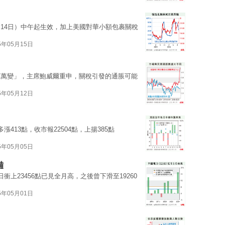
14日）中午起生效，加上美國對華小額包裹關稅
5年05月15日
應萬變」，主席鮑威爾重申，關稅引發的通脹可能
5年05月12日
413點，收市報22504點，上揚385點
5年05月05日
備
上23456點已見全月高，之後曾下滑至19260
5年05月01日