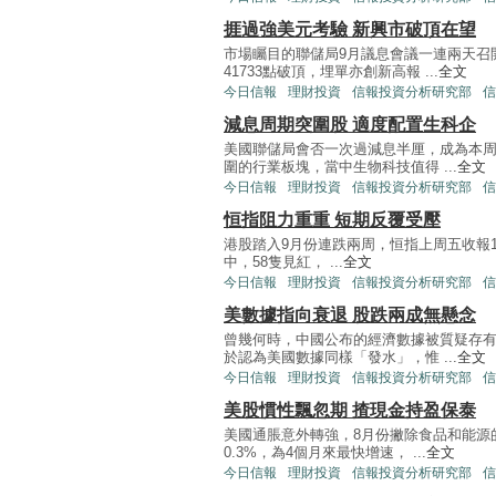
捱過強美元考驗 新興市破頂在望
市場矚目的聯儲局9月議息會議一連兩天召
41733點破頂，埋單亦創新高報 ...
全文
今日信報
理財投資
信報投資分析研究部
信
減息周期突圍股 適度配置生科企
美國聯儲局會否一次過減息半厘，成為本
圍的行業板塊，當中生物科技值得 ...
全文
今日信報
理財投資
信報投資分析研究部
信
恒指阻力重重 短期反覆受壓
港股踏入9月份連跌兩周，恒指上周五收報173
中，58隻見紅， ...
全文
今日信報
理財投資
信報投資分析研究部
信
美數據指向衰退 股跌兩成無懸念
曾幾何時，中國公布的經濟數據被質疑存
於認為美國數據同樣「發水」，惟 ...
全文
今日信報
理財投資
信報投資分析研究部
信
美股慣性飄忽期 揸現金持盈保泰
美國通脹意外轉強，8月份撇除食品和能源
0.3%，為4個月來最快增速， ...
全文
今日信報
理財投資
信報投資分析研究部
信