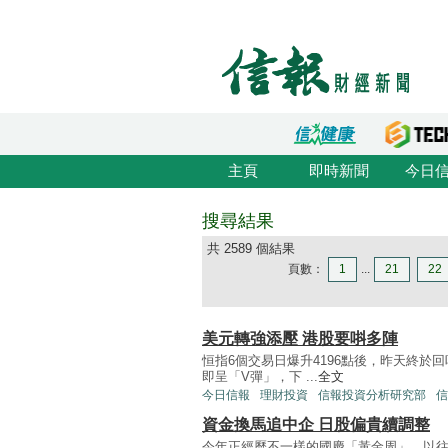
主頁
即時新聞
今日
搜尋結果
共 2589 個結果
頁數：
1
...
21
22
美元轉強添壓 港股要唞多陣
恒指6個交易日爆升4196點後，昨天終於回
即呈「V彈」，下 ...
全文
今日信報
理財投資
信報投資分析研究部
信
資金換馬追中企 日股偏貴續調整
今年正經歷不一樣的國慶「黃金周」，以