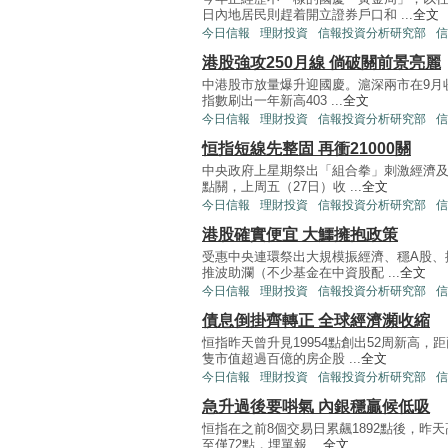
日內地居民則趕着開立證券戶口和 ...
全文
今日信報
理財投資
信報投資分析研究部
信
港股強攻250月線 倘破關前景亮麗
中港股市放量爆升迎國慶。滬深兩市在9月收
指數刷出一年新高403 ...
全文
今日信報
理財投資
信報投資分析研究部
信
恒指短線先整固 再衝21000關
中央政府上星期祭出「組合拳」刺激經濟及
點關，上周五（27日）收 ...
全文
今日信報
理財投資
信報投資分析研究部
信
港股確實便宜 大鱷擁抱政策
受惠中央連環祭出大規模振經濟、穩A股、
推波助瀾（不少基金在中資股配 ...
全文
今日信報
理財投資
信報投資分析研究部
信
債息倒掛齊轉正 全球經濟瀕收縮
恒指昨天曾升見19954點創出52周新高
隻市值超過百億的房企股 ...
全文
今日信報
理財投資
信報投資分析研究部
信
急升過後要唞氣 內銀穩贏候低吸
恒指在之前8個交易日累飆1892點後，昨天
至僅72點，埋單報 ...
全文