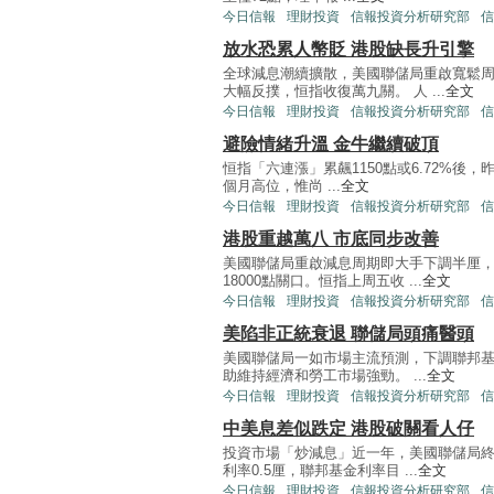
今日信報
理財投資
信報投資分析研究部
信
放水恐累人幣貶 港股缺長升引擎
全球減息潮續擴散，美國聯儲局重啟寬鬆
大幅反撲，恒指收復萬九關。 人 ...
全文
今日信報
理財投資
信報投資分析研究部
信
避險情緒升溫 金牛繼續破頂
恒指「六連漲」累飆1150點或6.72%後，
個月高位，惟尚 ...
全文
今日信報
理財投資
信報投資分析研究部
信
港股重越萬八 市底同步改善
美國聯儲局重啟減息周期即大手下調半厘，
18000點關口。恒指上周五收 ...
全文
今日信報
理財投資
信報投資分析研究部
信
美陷非正統衰退 聯儲局頭痛醫頭
美國聯儲局一如市場主流預測，下調聯邦基
助維持經濟和勞工市場強勁。 ...
全文
今日信報
理財投資
信報投資分析研究部
信
中美息差似跌定 港股破關看人仔
投資市場「炒減息」近一年，美國聯儲局終
利率0.5厘，聯邦基金利率目 ...
全文
今日信報
理財投資
信報投資分析研究部
信