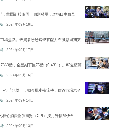
開，華爾街股市周一個別發展，道指日中觸及
析
2024年09月18日
周市場焦點。投資者紛紛尋找有能力在減息周期突
析
2024年09月17日
69點，全星期下挫75點（0.43%）。82隻藍籌
析
2024年09月16日
有不少「水份」，如今風水輪流轉，儘管市場未至
析
2024年09月14日
的核心消費物價指數（CPI）按月升幅加快至
析
2024年09月13日