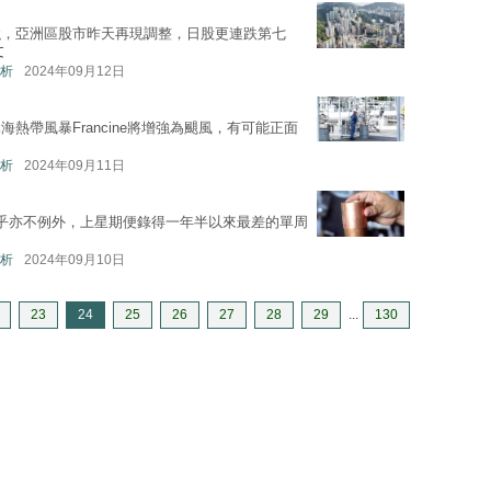
強，亞洲區股市昨天再現調整，日股更連跌第七
文
析
2024年09月12日
熱帶風暴Francine將增強為颶風，有可能正面
析
2024年09月11日
乎亦不例外，上星期便錄得一年半以來最差的單周
析
2024年09月10日
23
24
25
26
27
28
29
...
130