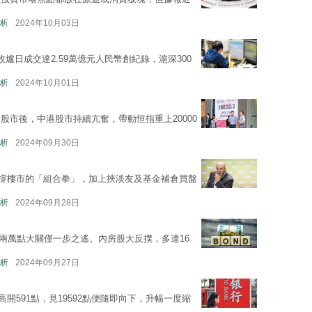
析
2024年10月03日
爐日成交達2.59萬億元人民幣創紀錄，滬深300
析
2024年10月01日
股市後，中港股市持續亢奮，帶動恒指重上20000
析
2024年09月30日
撐樓市的「組合拳」，加上挾淡友及基金補倉買盤
析
2024年09月28日
，距兩萬點大關僅一步之遙。內房股大反撲，多達16
析
2024年09月27日
高開591點，見19592點便隨即向下，升幅一度縮