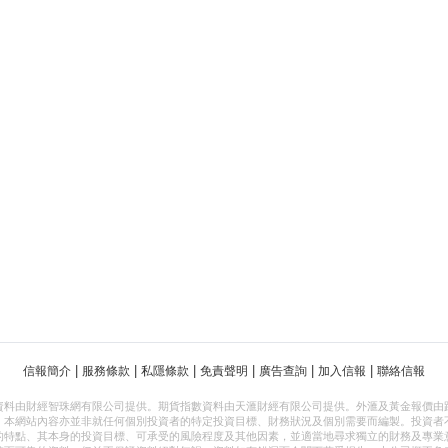
|
|
|
|
|
|
信報簡介
服務條款
私隱條款
免責聲明
廣告查詢
加入信報
聯絡信報
資料由財經智珠網有限公司提供。期貨指數資料由天滙財經有限公司提供。外滙及黃金報價由
，本網站內容亦並非就任何個別投資者的特定投資目標、財務狀況及個別需要而編製。投資者
的特點、其本身的投資目標、可承受的風險程度及其他因素，並適當地尋求獨立的財務及專業