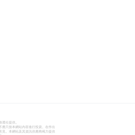
路透社提供。
不應只按本網站內容進行投資。在作出
意見。本網站及其資訊供應商竭力提供