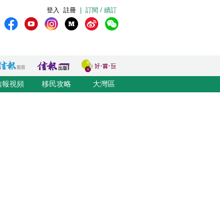
登入
註冊
|
訂閱 / 續訂
信報視頻
移民攻略
大灣區