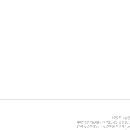
股票及指數
本網站的內容概不構成任何投資意見
任何投資決定前，投資者應考慮產品