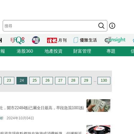
信報
港股360
地產投資
財富管理
專題
23
24
25
26
27
28
29
...
130
吐，開市22484點已屬全日最高，早段急瀉1001點
析
2024年10月04日
往投資市場焦點都放在旅遊或消費板塊，但據報近