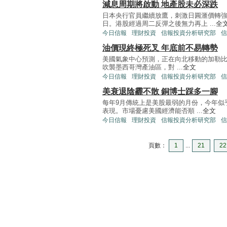
減息周期將啟動 地產股未必深跌
日本央行官員繼續放鷹，刺激日圓滙價轉
日。港股經過周二反彈之後無力再上 ...
全
今日信報
理財投資
信報投資分析研究部
信
油價現終極死叉 年底前不易轉勢
美國氣象中心預測，正在向北移動的加勒比海
吹襲墨西哥灣產油區，對 ...
全文
今日信報
理財投資
信報投資分析研究部
信
美衰退陰霾不散 銅博士踩多一腳
每年9月傳統上是美股最弱的月份，今年似
表現。市場憂慮美國經濟能否順 ...
全文
今日信報
理財投資
信報投資分析研究部
信
頁數：
1
...
21
22