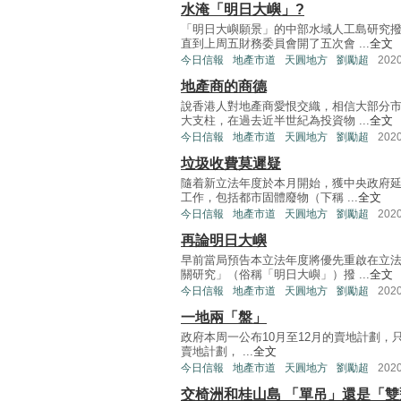
水淹「明日大嶼」?
「明日大嶼願景」的中部水域人工島研究
直到上周五財務委員會開了五次會 ...
全文
今日信報
地產市道
天圓地方
劉勵超
202
地產商的商德
說香港人對地產商愛恨交織，相信大部分
大支柱，在過去近半世紀為投資物 ...
全文
今日信報
地產市道
天圓地方
劉勵超
202
垃圾收費莫遲疑
隨着新立法年度於本月開始，獲中央政府延
工作，包括都市固體廢物（下稱 ...
全文
今日信報
地產市道
天圓地方
劉勵超
202
再論明日大嶼
早前當局預告本立法年度將優先重啟在立
關研究」（俗稱「明日大嶼」）撥 ...
全文
今日信報
地產市道
天圓地方
劉勵超
202
一地兩「盤」
政府本周一公布10月至12月的賣地計劃
賣地計劃， ...
全文
今日信報
地產市道
天圓地方
劉勵超
202
交椅洲和桂山島 「單吊」還是「雙