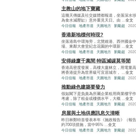
主教山的地下寶藏
這幾天傳媒及社交媒體都報道，坐落深水
為食水減壓缸）意外重見天日。由 ...
全文
今日信報
地產市道
天圓地方
劉勵超
202
香港新地標何時現?
坐落港島中環海旁，北覽維港、西伴國金
場、東鄰大會堂紀念花園的中環新 ...
全文
今日信報
地產市道
天圓地方
劉勵超
202
安得綠廈千萬間 特區減碳莫等閒
香港高密度發展，高樓大廈林立，用電量
將香港提升為世界級可宜居城市， ...
全文
今日信報
地產市道
天圓地方
劉勵超
202
推動綠色建築要發力
假如閣下是負責為所屬企業租用商業樓宇
考慮，除了租金或樓價水平，大概 ...
全文
今日信報
地產市道
天圓地方
劉勵超
202
房屋與土地供應訊息欠清晰
昨日林鄭特首發表本年《施政報告》（報告
約700項措施，當中95% ...
全文
今日信報
地產市道
天圓地方
劉勵超
202