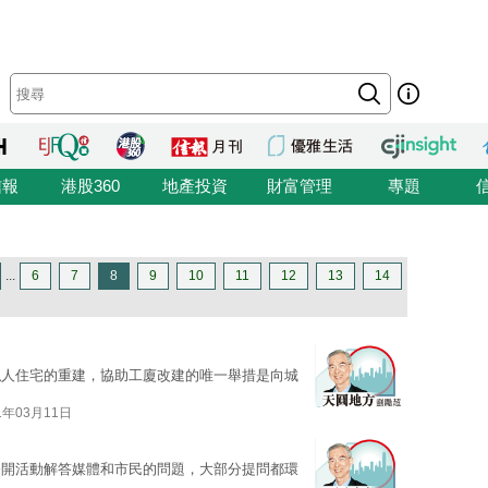
信報
港股360
地產投資
財富管理
專題
...
6
7
8
9
10
11
12
13
14
私人住宅的重建，協助工廈改建的唯一舉措是向城
1年03月11日
公開活動解答媒體和市民的問題，大部分提問都環