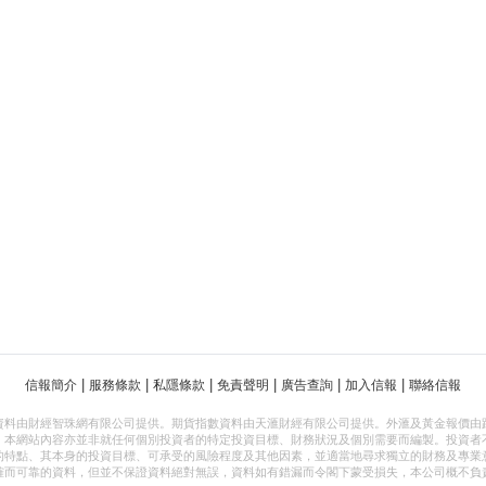
|
|
|
|
|
|
信報簡介
服務條款
私隱條款
免責聲明
廣告查詢
加入信報
聯絡信報
資料由財經智珠網有限公司提供。期貨指數資料由天滙財經有限公司提供。外滙及黃金報價由
，本網站內容亦並非就任何個別投資者的特定投資目標、財務狀況及個別需要而編製。投資者
的特點、其本身的投資目標、可承受的風險程度及其他因素，並適當地尋求獨立的財務及專業
確而可靠的資料，但並不保證資料絕對無誤，資料如有錯漏而令閣下蒙受損失，本公司概不負