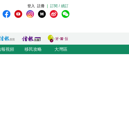
登入
註冊
|
訂閱 / 續訂
信報視頻
移民攻略
大灣區