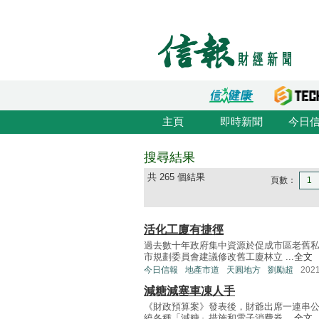
主頁
即時新聞
今日
搜尋結果
共 265 個結果
頁數：
1
活化工廈有捷徑
過去數十年政府集中資源於促成市區老舊
市規劃委員會建議修改舊工廈林立 ...
全文
今日信報
地產市道
天圓地方
劉勵超
202
減糖減塞車凍人手
《財政預算案》發表後，財爺出席一連串
繞各種「減糖」措施和電子消費券 ...
全文