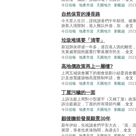
今日信報
地產市道
天圓地方
劉勵超
202
自然保育的漫長路
今天眾人生日，謹祝讀者們牛年順境、健
旅客入境限制，港人難以外遊，加 ...
全文
今日信報
地產市道
天圓地方
劉勵超
202
垃圾堆填要「清零」
新冠肺炎肆虐一年多，過百港人因此離世
失業威脅固然嚴重打擊基層市民生 ...
全文
今日信報
地產市道
天圓地方
劉勵超
202
高地價政策再上一層樓?
上周五城規會屬下的都會規劃小組委員會
計及放寬建築物高度限制申請，會 ...
全文
今日信報
地產市道
天圓地方
劉勵超
202
丁屋污穢的一面
上訴法庭上周對小型屋宇（又稱丁屋）政
訴法庭裁定，丁屋的所有環節均屬 ...
全文
今日信報
地產市道
天圓地方
劉勵超
202
顧後瞻前發展願景30年
新年伊始，先祝讀者們平安大吉，「疫」
展望，筆者也來湊熱鬧，為過去3 ...
全文
今日信報
地產市道
天圓地方
劉勵超
202