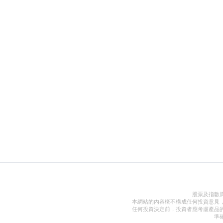
股票及指數
本網站的內容概不構成任何投資意見
任何投資決定前，投資者應考慮產品
準