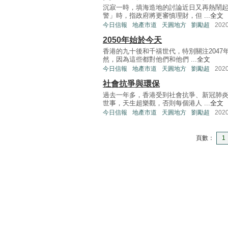
沉寂一時，填海造地的討論近日又再熱鬧
警」時，指政府將更審慎理財，但 ...
全文
今日信報
地產市道
天圓地方
劉勵超
202
2050年始於今天
香港的九十後和千禧世代，特別關注204
然，因為這些都對他們和他們 ...
全文
今日信報
地產市道
天圓地方
劉勵超
202
社會抗爭與環保
過去一年多，香港受到社會抗爭、新冠肺
世事，天生超樂觀，否則每個港人 ...
全文
今日信報
地產市道
天圓地方
劉勵超
202
頁數：
1