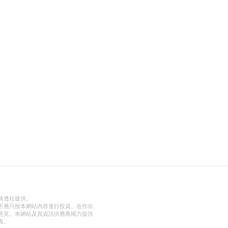
路透社提供。
不應只按本網站內容進行投資。在作出
意見。本網站及其資訊供應商竭力提供
責。