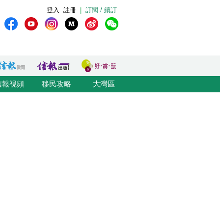
登入
註冊
|
訂閱 / 續訂
信報視頻
移民攻略
大灣區