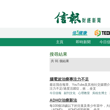
主頁
即時新聞
今日
搜尋結果
共 91 個結果
腦電波治療專注力不足
最近我在報章、YouTube及其他社交媒
注力不足/過度活躍症，效 ...
全文
今日信報
副刊文化
心理教室
吳桂生博士
ADHD治療新法
每100個18歲以下的兒童及青少年當中，
（ADHD）。ADHD成因複雜 ...
全文