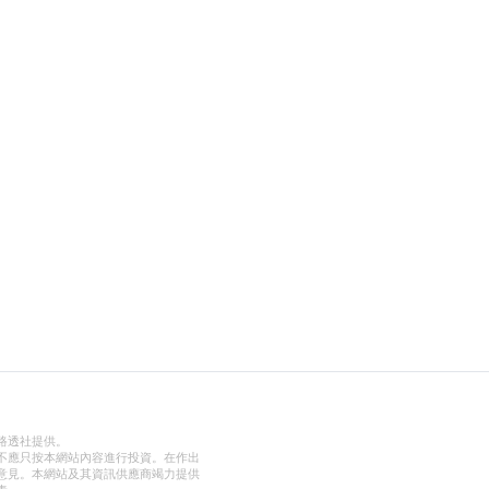
路透社提供。
不應只按本網站內容進行投資。在作出
意見。本網站及其資訊供應商竭力提供