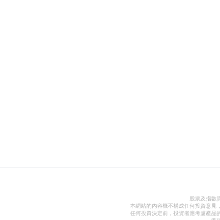
股票及指數
本網站的內容概不構成任何投資意見
任何投資決定前，投資者應考慮產品