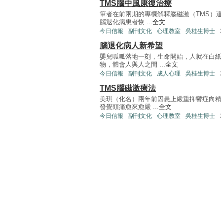
TMS腦中風康復治療
筆者在前兩期的專欄解釋腦磁激（TMS）
腦退化病患者恢 ...
全文
今日信報
副刊文化
心理教室
吳桂生博士
腦退化病人新希望
嬰兒呱呱落地一刻，生命開始，人就在白
物，體會人與人之間 ...
全文
今日信報
副刊文化
成人心理
吳桂生博士
TMS腦磁激療法
美琪（化名）兩年前因患上嚴重抑鬱症向
發覺頭痛愈來愈嚴 ...
全文
今日信報
副刊文化
心理教室
吳桂生博士