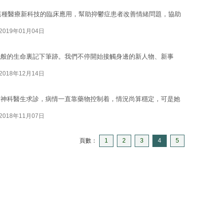
這種醫療新科技的臨床應用，幫助抑鬱症患者改善情緒問題，協助
2019年01月04日
紙般的生命裏記下筆跡。我們不停開始接觸身邊的新人物、新事
2018年12月14日
精神科醫生求診，病情一直靠藥物控制着，情況尚算穩定，可是她
2018年11月07日
頁數：
1
2
3
4
5