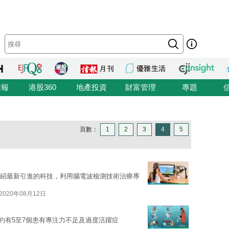
信報
港股360
地產投資
財富管理
專題
頁數：
1
2
3
4
5
體介紹最新引進的科技，利用腦電波檢測技術治療專
2020年08月12日
大約有5至7個患有專注力不足及過度活躍症