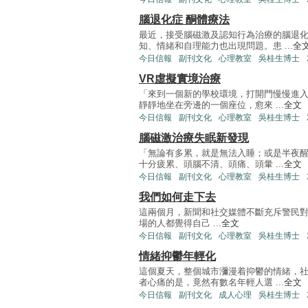
腦退化症 酮體療法
最近，接受腦磁激及認知行為治療的腦退
知、情緒和自理能力也出現問題。患 ...
全
今日信報
副刊文化
心理教室
吳桂生博士
VR虛擬實境治療
「來到一個新的學校環境，打開門慢慢進
靜靜地坐在旁邊的一個座位，愈來 ...
全文
今日信報
副刊文化
心理教室
吳桂生博士
腦磁激治療失眠新發現
「無論有多累，就是無法入睡；或是半夜
十分疲累、頭腦不清、頭痛、頭暈 ...
全文
今日信報
副刊文化
心理教室
吳桂生博士
我們如何走下去
這兩個月，新聞和社交媒體不斷充斥警民
場的人都覺得自己 ...
全文
今日信報
副刊文化
心理教室
吳桂生博士
情緒抑鬱年輕化
這個夏天，整個城市瀰漫着抑鬱的情緒，
者心痛的是，竟然有數名年輕人選 ...
全文
今日信報
副刊文化
成人心理
吳桂生博士