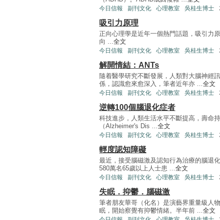
今日信報
副刊文化
心理教室
吳桂生博士
吸引力原理
正向心理學是近年一個熱門話題，吸引力原理（Prin
向 ...
全文
今日信報
副刊文化
心理教室
吳桂生博士
解開情結：ANTs
隨着醫學研究不斷發展，人類對大腦神經
係，認識愈來愈深入，筆者近年亦 ...
全文
今日信報
副刊文化
心理教室
吳桂生博士
逆轉100個腦退化症者
科技進步，人類生活水平不斷提高，壽命
（Alzheimer's Dis ...
全文
今日信報
副刊文化
心理教室
吳桂生博士
輕度認知障礙
最近，接受腦磁激及認知行為治療的腦退化
580萬名65歲以上人士患 ...
全文
今日信報
副刊文化
心理教室
吳桂生博士
失眠．抑鬱．腦磁激
筆者朋友華哥（化名）是演藝界重量級人
眠，開始察覺有抑鬱情緒。半年前 ...
全文
今日信報
副刊文化
心理教室
吳桂生博士