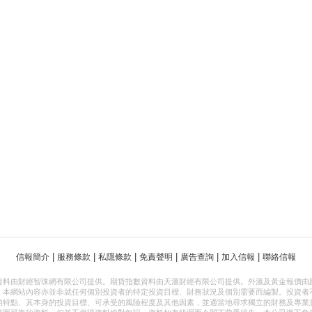
|
|
|
|
|
|
信報簡介
服務條款
私隱條款
免責聲明
廣告查詢
加入信報
聯絡信報
資料由財經智珠網有限公司提供。期貨指數資料由天滙財經有限公司提供。外滙及黃金報價由
，本網站內容亦並非就任何個別投資者的特定投資目標、財務狀況及個別需要而編製。投資者
的特點、其本身的投資目標、可承受的風險程度及其他因素，並適當地尋求獨立的財務及專業