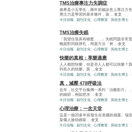
TMS治療專注力失調症
俊希是小五學生，兩年前確診患上專注力失
專注力是學習的基本條件，孩 ...
全文
今日信報
副刊文化
心理教室
吳桂生博士
TMS治療失眠
「我望住張床有啲驚……」失眠問題非常普
晚面對同樣掙扎，用盡方法「努 ...
全文
今日信報
副刊文化
心理教室
吳桂生博士
快樂的真相：享樂適應
人人都想快樂，但是否人人都可以快樂？
到長久的快樂。面 ...
全文
今日信報
副刊文化
心理教室
吳桂生博士
真．減壓 478呼吸法
近年，社交平台瘋傳一系列「治癒影片」
的細節，例如把水 ...
全文
今日信報
副刊文化
心理教室
吳桂生博士
心理治療：一念天堂
這是一個20多年前發生在美國的個案。瑞
架傷人搶劫綁架 ...
全文
今日信報
副刊文化
心理教室
吳桂生博士