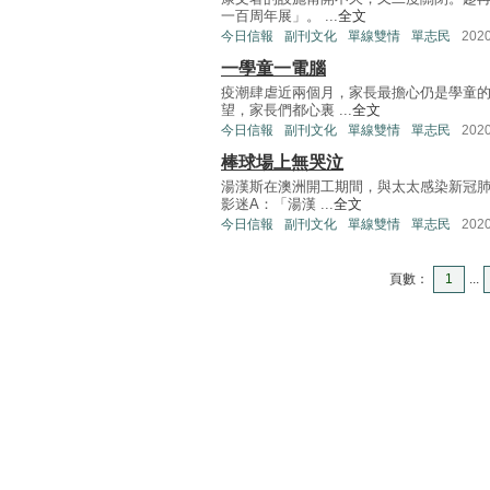
一百周年展」。 ...
全文
今日信報
副刊文化
單線雙情
單志民
202
一學童一電腦
疫潮肆虐近兩個月，家長最擔心仍是學童的
望，家長們都心裏 ...
全文
今日信報
副刊文化
單線雙情
單志民
202
棒球場上無哭泣
湯漢斯在澳洲開工期間，與太太感染新冠肺
影迷A：「湯漢 ...
全文
今日信報
副刊文化
單線雙情
單志民
202
頁數：
1
...