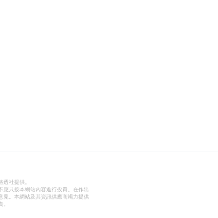
路透社提供。
不應只按本網站內容進行投資。在作出
意見。本網站及其資訊供應商竭力提供
責。