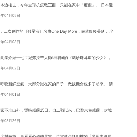
本追櫻去，今年全球抗疫戰正酣，只能在家中「度假」。 日本迎
0年04月09日
，二次創作的《孤星淚》名曲One Day More，儼然瘟疫蔓延 ...
全
0年04月08日
，此集介紹十七世紀弗拉芒大師維梅爾的《戴珍珠耳環的少女》，
0年04月02日
呼吸新鮮空氣，大部分獃在家的日子，做飯機會也多了起來。 清
0年04月01日
家不准出外，暫時戒嚴15日。自二戰以來，巴黎未嘗戒嚴，封城
0年03月26日
再度封館前，再看看心儀的展覽，這當然包括四樓的「吳冠中誕辰