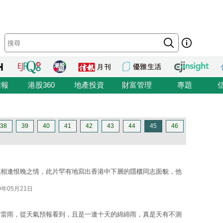
信報
港股360
地產投資
財富管理
專題
38
39
40
41
42
43
44
45
46
志相逢恨晚之情，此片罕有地寫出香港中下層的隱櫃同志面貌，他
0年05月21日
起雷雨，從天氣預報看到，且是一連十天的綿綿雨，真是天有不測