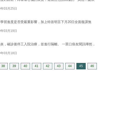
0年03月25日
學習進度是否受嚴重影響，加上特首明言下月20日全面復課無
0年03月19日
炎，確診後停工入院治療，並進行隔離。 一眾口痕友聞訊嘩然，
0年03月18日
38
39
40
41
42
43
44
45
46