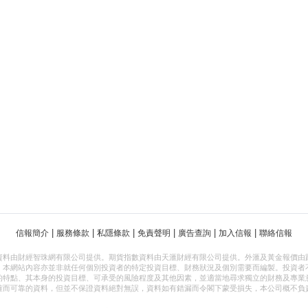
|
|
|
|
|
|
信報簡介
服務條款
私隱條款
免責聲明
廣告查詢
加入信報
聯絡信報
資料由財經智珠網有限公司提供。期貨指數資料由天滙財經有限公司提供。外滙及黃金報價由
，本網站內容亦並非就任何個別投資者的特定投資目標、財務狀況及個別需要而編製。投資者
的特點、其本身的投資目標、可承受的風險程度及其他因素，並適當地尋求獨立的財務及專業
確而可靠的資料，但並不保證資料絕對無誤，資料如有錯漏而令閣下蒙受損失，本公司概不負