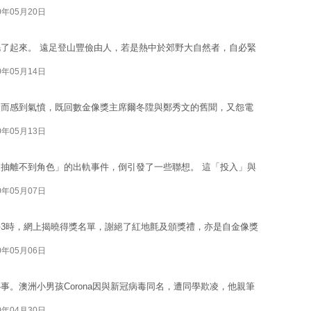
0年05月20日
了起來。 遠足登山豐儉由人，若是熱中於郊野大自然者，自必緊
0年05月14日
獎而感到氣憤，既回數金像獎主席爾冬陞與鄭秀文的舊聞，又怨電
0年05月13日
抽離不到角色」的出軌事件，倒引發了一些聯想。 這「投入」與
0年05月07日
3時，網上揭曉得獎名單，謝絕了紅地氈及頒獎禮，亦是自金像獎
0年05月06日
。澳洲小男孩Corona因與新冠病毒同名，遭同學欺凌，他親筆
0年04月30日