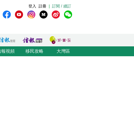
登入
註冊
|
訂閱 / 續訂
信報視頻
移民攻略
大灣區