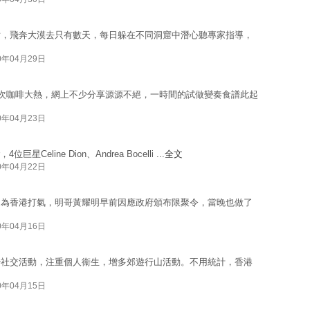
片，飛奔大漠去只有數天，每日躲在不同洞窟中潛心聽專家指導，
0年04月29日
0次咖啡大熱，網上不少分享源源不絕，一時間的試做變奏食譜此起
0年04月23日
Celine Dion、Andrea Bocelli ...
全文
0年04月22日
，為香港打氣，明哥黃耀明早前因應政府頒布限聚令，當晚也做了
0年04月16日
少社交活動，注重個人衞生，增多郊遊行山活動。不用統計，香港
0年04月15日