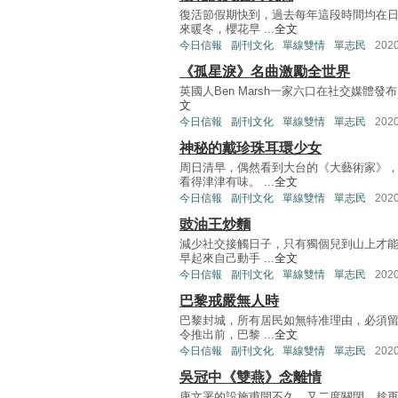
復活節假期快到，過去每年這段時間均在日
來暖冬，櫻花早 ...
全文
今日信報
副刊文化
單線雙情
單志民
202
《孤星淚》名曲激勵全世界
英國人Ben Marsh一家六口在社交媒體發布
文
今日信報
副刊文化
單線雙情
單志民
202
神秘的戴珍珠耳環少女
周日清早，偶然看到大台的《大藝術家》
看得津津有味。 ...
全文
今日信報
副刊文化
單線雙情
單志民
202
豉油王炒麵
減少社交接觸日子，只有獨個兒到山上才能
早起來自己動手 ...
全文
今日信報
副刊文化
單線雙情
單志民
202
巴黎戒嚴無人時
巴黎封城，所有居民如無特准理由，必須留
令推出前，巴黎 ...
全文
今日信報
副刊文化
單線雙情
單志民
202
吳冠中《雙燕》念離情
康文署的設施甫開不久，又二度關閉。趁