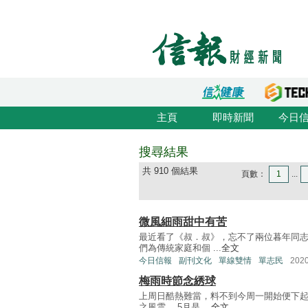
主頁
即時新聞
今日
搜尋結果
共 910 個結果
頁數：
1
...
微風細雨甜中有苦
最近看了《叔．叔》，忘不了兩位暮年同
們為傳統家庭和個 ...
全文
今日信報
副刊文化
單線雙情
單志民
202
梅雨時節念綉球
上周日酷熱難當，料不到今周一開始便下
之風雲。 5月是 ...
全文