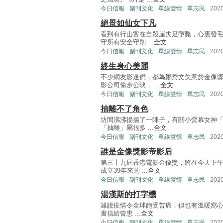
今日信報
副刊文化
單線雙情
單志民
202
絕景如仙女下凡
看到有行山客在自殺崖失足墮斃，心裏發毛
守所有安全守則 ...
全文
今日信報
副刊文化
單線雙情
單志民
202
終生身心美麗
不少網友影迷們，都為鄭秀文失意於金像
影公司偷步公映， ...
全文
今日信報
副刊文化
單線雙情
單志民
202
抽離不了角色
坊間沸沸揚揚了一陣子，有關小熒幕女神「
「抽離」屬很多 ...
全文
今日信報
副刊文化
單線雙情
單志民
202
誰是金像獎影帝影后
第三十九屆香港電影金像獎，將在今天下午
成立39年來的 ...
全文
今日信報
副刊文化
單線雙情
單志民
202
湯漢斯的打字機
雖說疫情令全球飽受苦痛，但也有溫暖窩心事
書信給曾患 ...
全文
今日信報
副刊文化
單線雙情
單志民
202