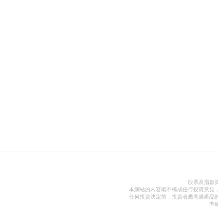
股票及指數
本網站的內容概不構成任何投資意見
任何投資決定前，投資者應考慮產品
準