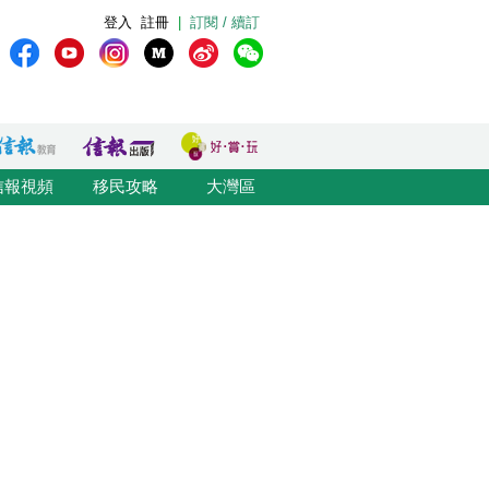
登入
註冊
|
訂閱 / 續訂
信報視頻
移民攻略
大灣區