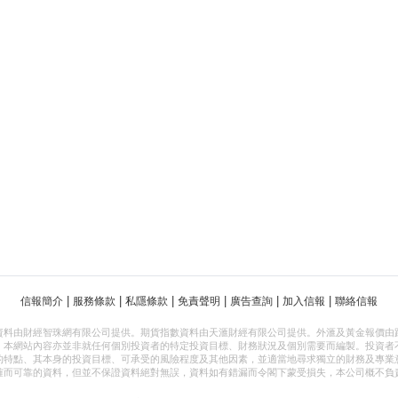
|
|
|
|
|
|
信報簡介
服務條款
私隱條款
免責聲明
廣告查詢
加入信報
聯絡信報
資料由財經智珠網有限公司提供。期貨指數資料由天滙財經有限公司提供。外滙及黃金報價由
，本網站內容亦並非就任何個別投資者的特定投資目標、財務狀況及個別需要而編製。投資者
的特點、其本身的投資目標、可承受的風險程度及其他因素，並適當地尋求獨立的財務及專業
確而可靠的資料，但並不保證資料絕對無誤，資料如有錯漏而令閣下蒙受損失，本公司概不負