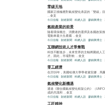
零碳天地
國家正積極應對氣候變化承諾的「雙碳」目標，首
...
全文
今日信報
財經新聞
科網人語
廖錦興博士
氫能產業的前景
隨着環保概念、消費者的選擇及各國政策
電動車最大生產國 ...
全文
今日信報
財經新聞
科網人語
廖錦興博士
互聯網技術人才爭奪戰
科技不斷進步，未來世界的主軸將圍繞人
才。因此，市場對軟 ...
全文
今日信報
財經新聞
科網人語
廖錦興博士
零工經濟
在2016年，美國哈佛大學學者黛安娜．馬爾卡希（D
今日信報
財經新聞
科網人語
廖錦興博士
氣候變化新機遇
通過《聯合國氣候變化框架公約》（UNFC
成的共識和 ...
全文
今日信報
財經新聞
科網人語
廖錦興博士
工匠精神