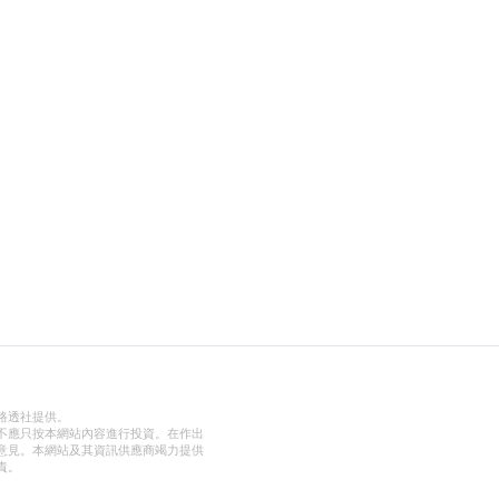
路透社提供。
不應只按本網站內容進行投資。在作出
意見。本網站及其資訊供應商竭力提供
責。