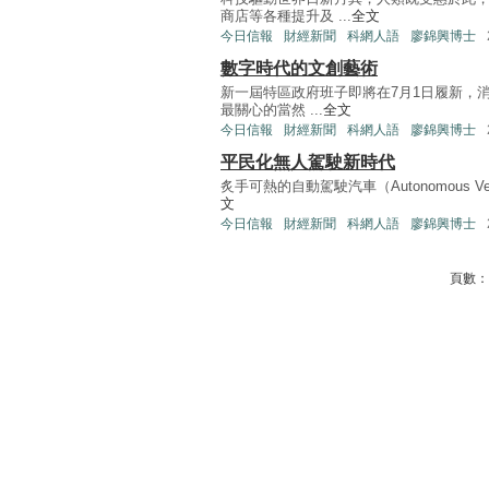
商店等各種提升及 ...
全文
今日信報
財經新聞
科網人語
廖錦興博士
數字時代的文創藝術
新一屆特區政府班子即將在7月1日履新，
最關心的當然 ...
全文
今日信報
財經新聞
科網人語
廖錦興博士
平民化無人駕駛新時代
炙手可熱的自動駕駛汽車（Autonomous V
文
今日信報
財經新聞
科網人語
廖錦興博士
頁數：