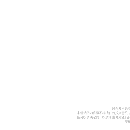
股票及指數
本網站的內容概不構成任何投資意見
任何投資決定前，投資者應考慮產品
準