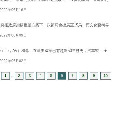
2022年06月16日
消息指政府架構重組方案下，政策局會擴展至15局，而文化藝術界
2022年06月09日
ehicle，AV）概念，在歐美國家已有超過50年歷史，汽車製 ...
全
2022年06月02日
1
...
2
3
4
5
6
7
8
9
10