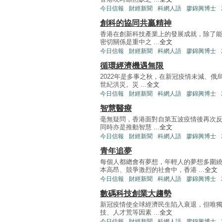
今日信報
財經新聞
科網人語
廖錦興博士
創科的協同共贏精神
香港在創新科技產業上的發展成就，除了
密切關係是重中之 ...
全文
今日信報
財經新聞
科網人語
廖錦興博士
循環經濟機遇無限
2022年是多事之秋，在新冠疫情未減、
世紀洪災。災 ...
全文
今日信報
財經新聞
科網人語
廖錦興博士
智慧醫療
毫無疑問，香港面對自第五波疫情後再次
同時亦是推動智慧 ...
全文
今日信報
財經新聞
科網人語
廖錦興博士
青年追夢
每個人都總會有夢想，年輕人的夢想多圍
本高昂、競爭激烈的社會中，香港 ...
全文
今日信報
財經新聞
科網人語
廖錦興博士
數碼科技創業大趨勢
新冠疫情使全球經濟民生陷入衰退，但唯
技、人才荒等因素 ...
全文
今日信報
財經新聞
科網人語
廖錦興博士