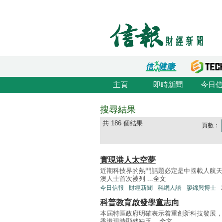
主頁
即時新聞
今日
搜尋結果
共 186 個結果
頁數：
實現港人太空夢
近期科技界的熱門話題必定是中國載人航天
澳人士首次被列 ...
全文
今日信報
財經新聞
科網人語
廖錦興博士
科普教育啟發學童志向
本屆特區政府明確表示着重創新科技發展
香港現時顯然缺乏 ...
全文