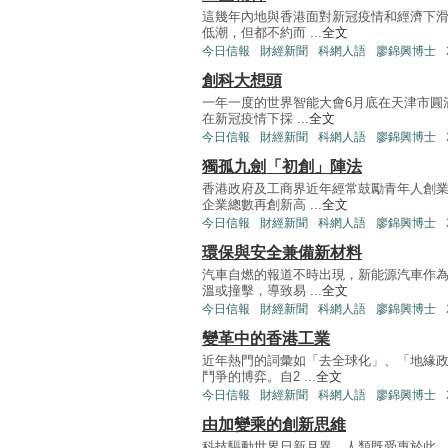
這幾年內地與香港面對新冠疫情和經濟下
低潮，但都不約而 ...
全文
今日信報
財經新聞
科網人語
廖錦興博士
創科大想頭
一年一度的世界智能大會6月底在天津市圓
在新冠疫情下採 ...
全文
今日信報
財經新聞
科網人語
廖錦興博士
獨孤九劍「初創」陣法
香港政府及工商界近年經常鼓勵青年人創
企業總數再創新高 ...
全文
今日信報
財經新聞
科網人語
廖錦興博士
環保與安全兼備新材料
汽車自燃的報道不時出現，新能源汽車作
溫或撞擊，導致易 ...
全文
今日信報
財經新聞
科網人語
廖錦興博士
變革中的香港工業
近年熱門的詞彙如「去全球化」、「地緣
鬥爭的博弈。自2 ...
全文
今日信報
財經新聞
科網人語
廖錦興博士
由加變乘的創新思維
科技驅動世界日新月異，人類既受惠於此