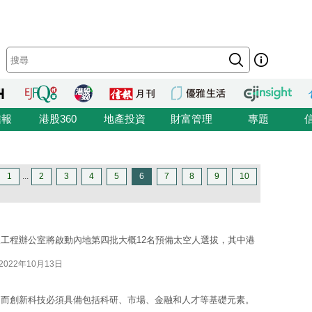
信報
港股360
地產投資
財富管理
專題
1
...
2
3
4
5
6
7
8
9
10
工程辦公室將啟動內地第四批大概12名預備太空人選拔，其中港
2022年10月13日
，而創新科技必須具備包括科研、市場、金融和人才等基礎元素。