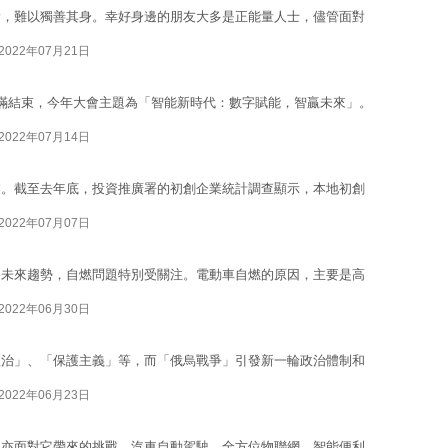
滑，難以獨善其身。幸好身邊的朋友大多是正能量人士，儘管面對
2022年07月21日
滿結束，今年大會主題為「智能新時代：數字賦能，智贏未來」。
2022年07月14日
業。截至去年底，投資推廣署的初創企業統計調查顯示，本地初創
2022年07月07日
為未來趨勢，自燃問題特別受關注。電動車自燃的原因，主要是高
2022年06月30日
政治」、「保護主義」等，而「俄烏戰爭」引發新一輪政治體制和
2022年06月23日
，亦面對它帶來的挑戰。汽車自動駕駛、全方位物聯網、智能便利