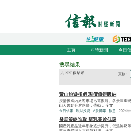
主頁
即時新聞
今日
搜尋結果
共 892 個結果
頁數：
黃山旅遊扭虧 現價值得吸納
疫情後國內旅遊市場迅速復甦。各景區重現逼
山人數勁升逾兩倍，帶動 ...
全文
今日信報
理財投資
A股博弈
徐意
2024年
發展策略進取 新乳業趁低吸
國產乳產品近年形象逐步提升，低溫鮮奶等產
前三季錄得近六成盈利增 ...
全文