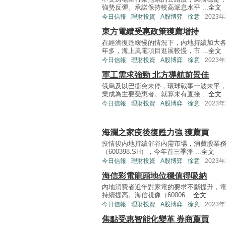
強勢反彈。承諾保持較高派息水平 ...
全文
今日信報
理財投資
A股博弈
徐意
2023年
東方電纜受惠政策獲薦增持
在經濟復甦緩慢的情況下，內地持續加大
年多，海上風電項目進展較慢，市 ...
全文
今日信報
理財投資
A股博弈
徐意
2023年
軍工需求強勁 北方導航前景佳
俄烏及以巴衝突未停，環球戰事一波未平
業成為主要受惠者。就算未有直接 ...
全文
今日信報
理財投資
A股博弈
徐意
2023年
海瀾之家疫後復甦力強 獲薦買
疫情後內地持續催谷內需市場，消費股業
（600398.SH），今年首三季淨 ...
全文
今日信報
理財投資
A股博弈
徐意
2023年
海信彩電龍頭地位穩值得吸納
內地消費者近年對家電的要求不斷提升，
持續提高。海信視像（60006 ...
全文
今日信報
理財投資
A股博弈
徐意
2023年
焦點受惠智能化變革 券商薦買