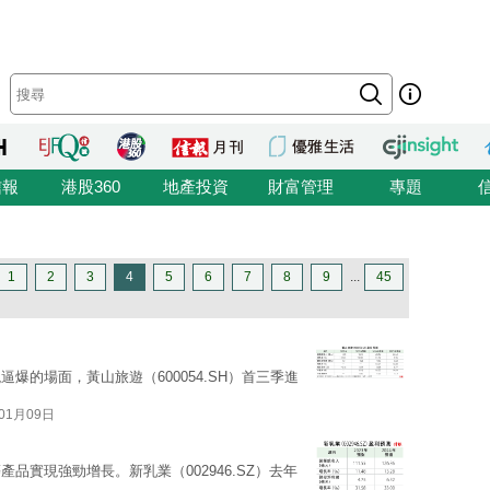
信報
港股360
地產投資
財富管理
專題
1
2
3
4
5
6
7
8
9
...
45
爆的場面，黃山旅遊（600054.SH）首三季進
01月09日
品實現強勁增長。新乳業（002946.SZ）去年