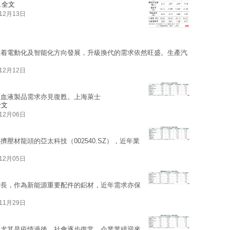
.
全文
12月13日
朝着電動化及智能化方向發展，升級換代的需求依然旺盛。生產汽
12月12日
，血液製品需求亦見復甦。上海萊士
全文
12月06日
壓材龍頭的亞太科技（002540.SZ），近年業
12月05日
增長，作為新能源重要配件的鋁材，近年需求亦保
11月29日
，尤其是疫情過後，社會逐步復常，企業業績迎來