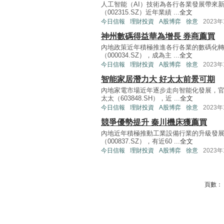
人工智能（AI）技術為各行各業發展帶來
（002315.SZ）近年業績 ...
全文
今日信報
理財投資
A股博弈
徐意
2023年
神州數碼得益華為增長 券商薦買
內地政策近年積極推進各行各業的數碼化
（000034.SZ），成為主 ...
全文
今日信報
理財投資
A股博弈
徐意
2023年
智能家居潛力大 好太太前景可期
內地家電市場近年逐步走向智能化發展，
太太（603848.SH），近 ...
全文
今日信報
理財投資
A股博弈
徐意
2023年
競爭優勢提升 秦川機床獲薦買
內地近年積極推動工業設備行業的升級發
（000837.SZ），有近60 ...
全文
今日信報
理財投資
A股博弈
徐意
2023年
頁數：