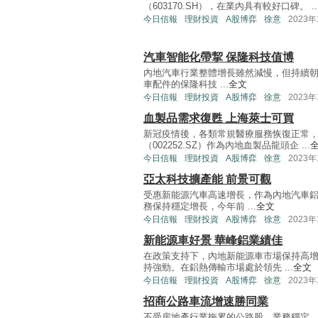
（603170.SH），在業內具有較好口碑。 ..
今日信報
理財投資
A股博弈
徐意
2023年
汽車智能化帶挈 保隆科技值博
內地汽車行業整體增長雖然減慢，但持續
車配件的保隆科技 ...
全文
今日信報
理財投資
A股博弈
徐意
2023年
血製品需求復甦 上海萊士可買
新冠疫情後，各類常規醫療服務恢復正常
（002252.SZ）作為內地血製品龍頭企 ...
今日信報
理財投資
A股博弈
徐意
2023年
亞太科技擴產能 前景可觀
受惠新能源汽車高速增長，作為內地汽車鋁擠
務保持穩定增長，今年前 ...
全文
今日信報
理財投資
A股博弈
徐意
2023年
新能源車好景 華峰鋁業績佳
在政策支持下，內地新能源車市場保持高
持強勁。在鋁熱傳輸市場處於領先 ...
全文
今日信報
理財投資
A股博弈
徐意
2023年
招商公路車流增速勝同業
不受房地產行業拖累的公路股，業務穩定