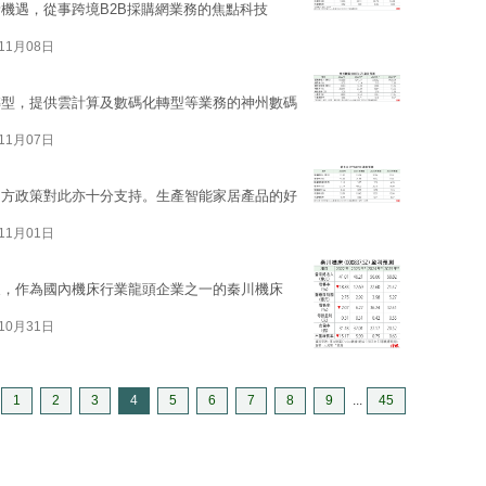
新機遇，從事跨境B2B採購網業務的焦點科技
11月08日
轉型，提供雲計算及數碼化轉型等業務的神州數碼
11月07日
官方政策對此亦十分支持。生產智能家居產品的好
11月01日
展，作為國內機床行業龍頭企業之一的秦川機床
10月31日
1
2
3
4
5
6
7
8
9
...
45