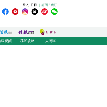
登入
註冊
|
訂閱 / 續訂
信報視頻
移民攻略
大灣區