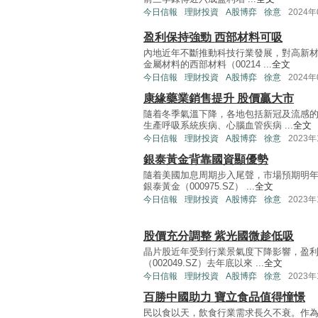
今日信報
理財投資
A股博弈
徐意
2024年
盈利保持強勁 西部材料可吸
內地近年不斷推動科技行業發展，對高新
金屬材料的西部材料（00214 ...
全文
今日信報
理財投資
A股博弈
徐意
2024年
康緣藥業銷售提升 股價贏大市
隨着冬季氣溫下降，各地包括新冠及流感
生產呼吸系統疾病、心腦血管疾病 ...
全文
今日信報
理財投資
A股博弈
徐意
2023年
銀泰黃金背靠國資顯優勢
隨着美國加息周期步入尾聲，市場預期明
銀泰黃金（000975.SZ） ...
全文
今日信報
理財投資
A股博弈
徐意
2023年
股價充分調整 紫光國微趁低吸
晶片股近年受到行業景氣度下降影響，盈
（002049.SZ）去年底以來 ...
全文
今日信報
理財投資
A股博弈
徐意
2023年
百勝中國助力 寶立食品值得憧憬
民以食以天，飲食行業需求長久不衰。作