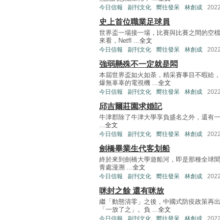
今日信報
副刊文化
嚮往發呆
林創成
202
史上首位職業足球員
世界盃一場接一場，比賽與比賽之間的空
來看，Netfl ...
全文
今日信報
副刊文化
嚮往發呆
林創成
202
強弱懸殊不一定就是悶
本屆世界盃如火如荼，精采賽事目不暇給
爆無辜辜的電視機 ...
全文
今日信報
副刊文化
嚮往發呆
林創成
202
邱吉爾莊園求婚記
牛津郡除了牛津大學享負盛名之外，還有一座不
...
全文
今日信報
副刊文化
嚮往發呆
林創成
202
劍橋畢業生代客划船
終於來到劍橋大學遊船河，即是那種全球聞名
青處漫溯 ...
全文
今日信報
副刊文化
嚮往發呆
林創成
202
咪封之餘 還有咪放
繼「動態清零」之後，中國式防疫政策再
「一放了之」。負 ...
全文
今日信報
副刊文化
嚮往發呆
林創成
202