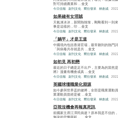
對可持續農業和 ...
全文
今日信報
副刊文化
嚮往發呆
林創成
202
如果確有女淫賊
天氣凍冰冰，新聞熱辣辣，剛剛看到一則來
事是這樣的，印 ...
全文
今日信報
副刊文化
嚮往發呆
林創成
202
「躺平」才是王道
中國境內包括香港官場，最常聽到的熱門
「與病毒共存就是共 ...
全文
今日信報
副刊文化
嚮往發呆
林創成
202
如初見 再初戀
最近的日子總是足不出戶，主要為的當然
將》漫畫有機會成真 ...
全文
今日信報
副刊文化
嚮往發呆
林創成
202
英國球壇職業化淵源
如今參與世界盃的健將，全部是職業運動
業運動員曾經是被 ...
全文
今日信報
副刊文化
嚮往發呆
林創成
202
亞視沒機會再報真死訊
前國家主席江澤民病逝？原本我是不信的
無訛的悲慟噩耗， ...
全文