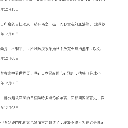
2年12月15日
自印度的古怪消息，精神為之一振，內容實在熱血沸騰。 詭異故
2年12月10日
詞彙是「不躺平」，所以防疫政策始終不放寬至無拘無束，以免
2年12月09日
是留在家中看世界盃，見到日本晉級開心到飛起，彷彿《足球小
2年12月08日
員，部分超級巨星的日薪隨時多過你的年薪。回顧國際體育史，職
2年12月03日
，但看到連內地官媒也隆而重之報道了，終於不得不相信這是真確