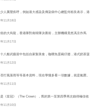
不少人厲聲疾呼，例如港大感染及傳染病中心總監何栢良表示，港
2年11月18日
駭俗的大烏龍，香港隊對南韓隊決賽前，主辦機構竟然馮京作馬
2年11月17日
，十八般武藝當中包括自家製美食，咖喱魚蛋碗仔翅，港式奶茶菠
2年11月12日
是否打風落雨等等基本資料，現在學懂多看一項數據，就是氣壓。
2年11月11日
《皇冠》（The Crown），舊的第一至第四季再次錄得極佳收
2年11月10日