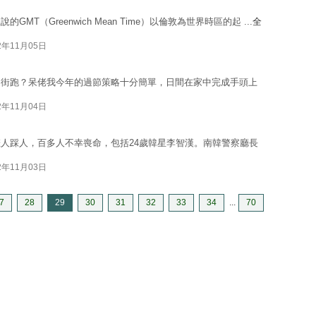
（Greenwich Mean Time）以倫敦為世界時區的起 ...
全
2年11月05日
通街跑？呆佬我今年的過節策略十分簡單，日間在家中完成手頭上
2年11月04日
人踩人，百多人不幸喪命，包括24歲韓星李智漢。南韓警察廳長
2年11月03日
7
28
29
30
31
32
33
34
...
70