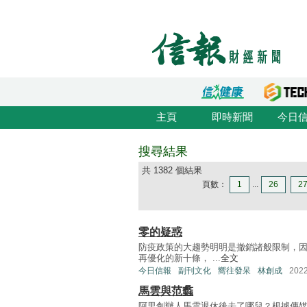
主頁
即時新聞
今日
搜尋結果
共 1382 個結果
頁數：
1
...
26
2
零的疑惑
防疫政策的大趨勢明明是撤銷諸般限制，
再優化的新十條， ...
全文
今日信報
副刊文化
嚮往發呆
林創成
202
馬雲與范蠡
阿里創辦人馬雲退休後去了哪兒？根據傳媒