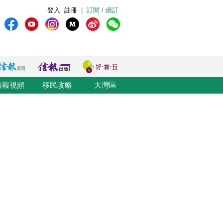
登入
註冊
|
訂閱 / 續訂
信報視頻
移民攻略
大灣區