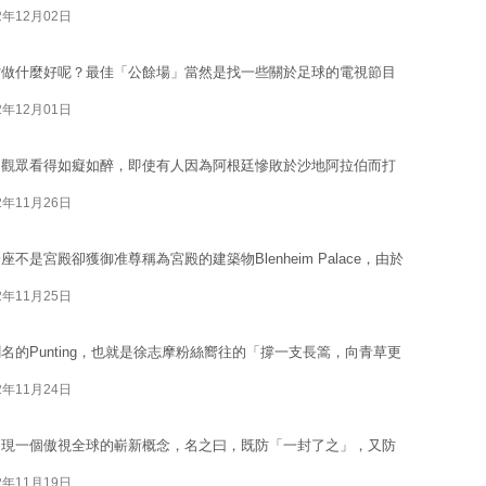
2年12月02日
檔做什麼好呢？最佳「公餘場」當然是找一些關於足球的電視節目
2年12月01日
，觀眾看得如癡如醉，即使有人因為阿根廷慘敗於沙地阿拉伯而打
2年11月26日
是宮殿卻獲御准尊稱為宮殿的建築物Blenheim Palace，由於
2年11月25日
的Punting，也就是徐志摩粉絲嚮往的「撐一支長篙，向青草更
2年11月24日
出現一個傲視全球的嶄新概念，名之曰，既防「一封了之」，又防
2年11月19日