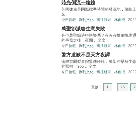
時光倒流一粒鐘
英國雖然是國際標準時間的發源地，傳統上說的GMT
文
今日信報
副刊文化
嚮往發呆
林創成
202
萬聖節派糖生意失敗
各位萬聖節過得快樂嗎？有沒有扮鬼扮馬
的事務之後，夜間 ...
全文
今日信報
副刊文化
嚮往發呆
林創成
202
警方道歉不是天方夜譚
南韓首爾梨泰院驚傳噩耗，萬聖節樂極生悲
尹熙根（Yoo ...
全文
今日信報
副刊文化
嚮往發呆
林創成
202
頁數：
1
...
26
2