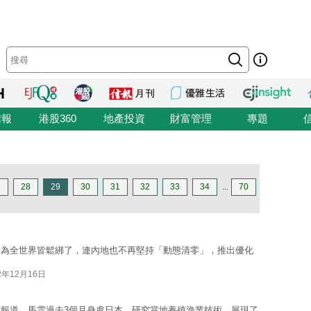
信報
港股360
地產投資
財富管理
專題
7
28
29
30
31
32
33
34
...
70
因為全世界皆鬆綁了，連內地也不再堅持「動態清零」，推出優化
2年12月16日
報道，馬雲過去3個月身處日本，研究當地養殖漁業技術，展現了