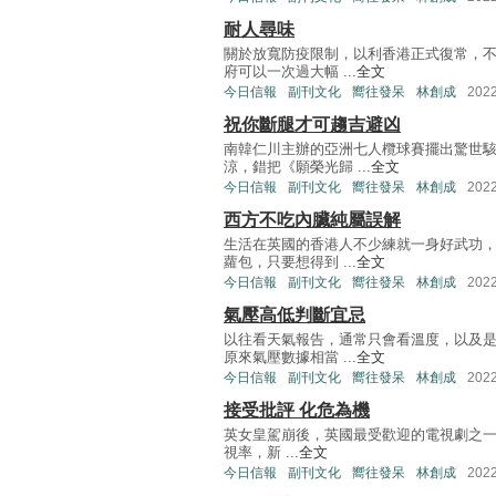
耐人尋味
關於放寬防疫限制，以利香港正式復常，
府可以一次過大幅 ...
全文
今日信報
副刊文化
嚮往發呆
林創成
202
祝你斷腿才可趨吉避凶
南韓仁川主辦的亞洲七人欖球賽擺出驚世
涼，錯把《願榮光歸 ...
全文
今日信報
副刊文化
嚮往發呆
林創成
202
西方不吃內臟純屬誤解
生活在英國的香港人不少練就一身好武功
蘿包，只要想得到 ...
全文
今日信報
副刊文化
嚮往發呆
林創成
202
氣壓高低判斷宜忌
以往看天氣報告，通常只會看溫度，以及
原來氣壓數據相當 ...
全文
今日信報
副刊文化
嚮往發呆
林創成
202
接受批評 化危為機
英女皇駕崩後，英國最受歡迎的電視劇之一是
視率，新 ...
全文
今日信報
副刊文化
嚮往發呆
林創成
202