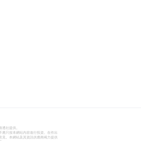
路透社提供。
不應只按本網站內容進行投資。在作出
意見。本網站及其資訊供應商竭力提供