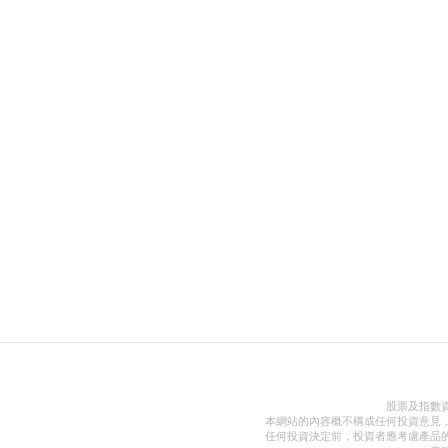
股票及指數
本網站的內容概不構成任何投資意見
任何投資決定前，投資者應考慮產品