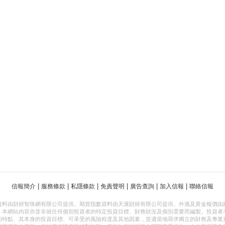
|
|
|
|
|
|
信報簡介
服務條款
私隱條款
免責聲明
廣告查詢
加入信報
聯絡信報
資料由財經智珠網有限公司提供。期貨指數資料由天滙財經有限公司提供。外滙及黃金報價由
，本網站內容亦並非就任何個別投資者的特定投資目標、財務狀況及個別需要而編製。投資者
的特點、其本身的投資目標、可承受的風險程度及其他因素，並適當地尋求獨立的財務及專業