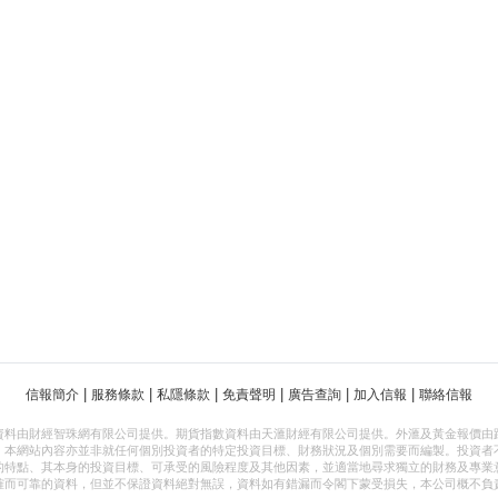
|
|
|
|
|
|
信報簡介
服務條款
私隱條款
免責聲明
廣告查詢
加入信報
聯絡信報
資料由財經智珠網有限公司提供。期貨指數資料由天滙財經有限公司提供。外滙及黃金報價由
，本網站內容亦並非就任何個別投資者的特定投資目標、財務狀況及個別需要而編製。投資者
的特點、其本身的投資目標、可承受的風險程度及其他因素，並適當地尋求獨立的財務及專業
確而可靠的資料，但並不保證資料絕對無誤，資料如有錯漏而令閣下蒙受損失，本公司概不負