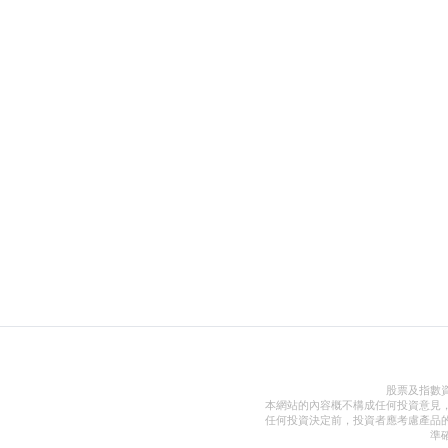
股票及指數
本網站的內容概不構成任何投資意見
任何投資決定前，投資者應考慮產品
準