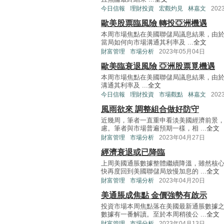
今日信報
理財投資
宏觀灼見
林嘉文
202
歐美股票臨風險 轉投亞洲機遇
本周市場焦點在美國聯儲局議息結果，由於
當局如何向市場溝通其利率及 ...
全文
財富管理
市場分析
2023年05月04日
歐美臨衰退風險 亞洲股票覓機遇
本周市場焦點在美國聯儲局議息結果，由於
溝通其利率及 ...
全文
今日信報
理財投資
市場觀點
林嘉文
202
風雨欲來 調整組合做好防守
近幾周，筆者一直重申看淡美國經濟前景
慮。筆者與市場普遍預期一樣，相 ...
全文
財富管理
市場分析
2023年04月27日
經濟衰退或已降臨
上周美國通脹數據整體繼續降溫，雖然核
快再度回到美國聯儲局放慢加息的 ...
全文
財富管理
市場分析
2023年04月20日
美通脹成焦點 金價強勢有啟示
投資市場本周焦點落在美國最新通脹數據
數據有一番解讀。至於本周稍後公 ...
全文
財富管理
市場分析
2023年04月13日