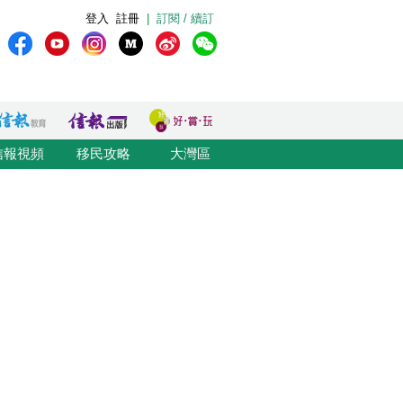
登入
註冊
|
訂閱 / 續訂
信報視頻
移民攻略
大灣區