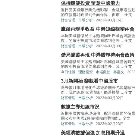
保持穩健投資 留意中國潛力
近日受美國銀行業危機影響，金融市場波
的存款都能夠得到全面保障，但市 ...
全文
財富管理
市場分析
2023年03月16日
鷹蹤再現爭收益 中港短線觀望兩會
本周美國聯儲局主席鮑威爾出席國會聽證
度，的確令投資市場普遍感到意外 ...
全文
財富管理
市場分析
2023年03月09日
儲局鷹蹤再現 中港股靜待兩會政策
美國聯儲局主席鮑威爾出席國會聽證會時
的確令投資市場普遍感到意外，其 ...
全文
今日信報
理財投資
市場觀點
林嘉文
202
3月新開始 樂觀看中國股市
過去數月市場消化全球經濟增長尤其是歐
而，我們認為市場情緒可能過於樂 ...
全文
財富管理
市場分析
2023年03月02日
數據主導短線市況
近期美國數據表現偏強，配合聯儲局的偏
周公布的美國2月份採購經理指數 ...
全文
財富管理
市場分析
2023年02月23日
美經濟數據偏強 加息預期升溫