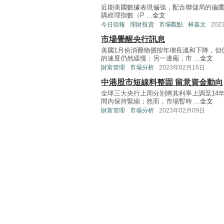
近期美國數據表現偏強，配合聯儲局的偏鷹
購經理指數（P ...
全文
今日信報
理財投資
市場觀點
林嘉文
202
市場覺醒央行訊息
美國1月份消費物價按年增長溫和下降，但
的速度仍然緩慢；另一邊廂，市 ...
全文
財富管理
市場分析
2023年02月16日
中港股市短線料整固 留意資金動向
全球三大央行上周分別將其利率上調至14
間內保持緊縮；然而，市場暫時 ...
全文
財富管理
市場分析
2023年02月09日