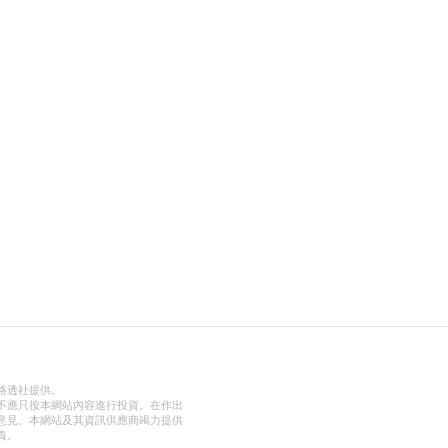
路透社提供。
不應只按本網站內容進行投資。在作出
意見。本網站及其資訊供應商竭力提供
責。