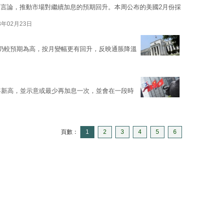
言論，推動市場對繼續加息的預期回升。本周公布的美國2月份採
3年02月23日
仍較預期為高，按月變幅更有回升，反映通脹降溫
年新高，並示意或最少再加息一次，並會在一段時
頁數：
1
2
3
4
5
6