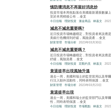
慎防壞消息不再當好消息炒
投資市場本周焦點落在美國最新通脹數據
至於本周稍後公布 ...
全文
今日信報
理財投資
滙金商品
林嘉文
202
減息不減息重要嗎?
近日投資市場轉趨穩定，對投資者來說應是
美銀行危機得到紓緩，風險資產 ...
全文
財富管理
市場分析
2023年03月30日
減息不減息重要嗎？
近日投資市場轉趨穩定，對投資者來說應是
紓緩，風險資產 ...
全文
今日信報
理財投資
宏觀灼見
林嘉文
202
衰退提早出現風險升溫
過去一周，美國和瑞士的監管當局以及華
行注入額外流動性，同時表明保護 ...
全文
財富管理
市場分析
2023年03月23日
衰退提早出現
過去一周，美國和瑞士的監管部門以及華
性，同時表明保護 ...
全文
今日信報
理財投資
市場觀點
林嘉文
202