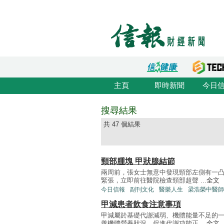
主頁
即時新聞
今日
搜尋結果
共 47 個結果
頸部腫塊 甲狀腺結節
兩周前，張女士無意中發現頸部左側有一
緊張，立即前往醫院檢查頸部超聲 ...
全文
今日信報
副刊文化
醫樂人生
梁浩榮中醫師
甲減患者飲食注意事項
甲減屬於基礎代謝減弱、機體能量不足的
善機體營養狀況、促進代謝功能正 ...
全文