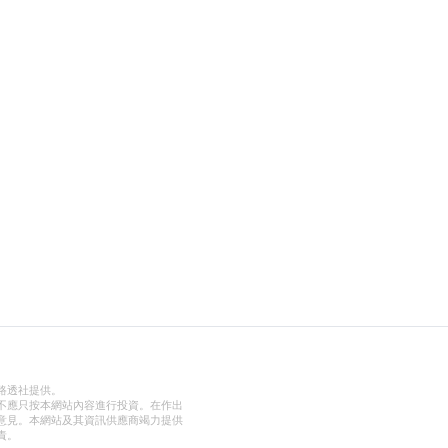
路透社提供。
不應只按本網站內容進行投資。在作出
意見。本網站及其資訊供應商竭力提供
責。