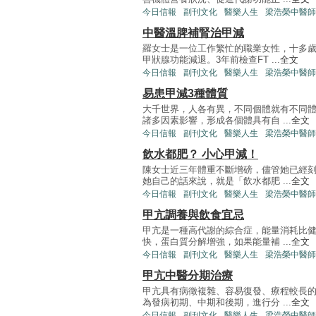
今日信報
副刊文化
醫樂人生
梁浩榮中醫師
中醫溫脾補腎治甲減
羅女士是一位工作繁忙的職業女性，十多
甲狀腺功能減退。3年前檢查FT ...
全文
今日信報
副刊文化
醫樂人生
梁浩榮中醫師
易患甲減3種體質
大千世界，人各有異，不同個體就有不同
諸多因素影響，形成各個體具有自 ...
全文
今日信報
副刊文化
醫樂人生
梁浩榮中醫師
飲水都肥？ 小心甲減！
陳女士近三年體重不斷增磅，儘管她已經
她自己的話來說，就是「飲水都肥 ...
全文
今日信報
副刊文化
醫樂人生
梁浩榮中醫師
甲亢調養與飲食宜忌
甲亢是一種高代謝的綜合症，能量消耗比
快，蛋白質分解增強，如果能量補 ...
全文
今日信報
副刊文化
醫樂人生
梁浩榮中醫師
甲亢中醫分期治療
甲亢具有病徵複雜、容易復發、療程較長
為發病初期、中期和後期，進行分 ...
全文
今日信報
副刊文化
醫樂人生
梁浩榮中醫師