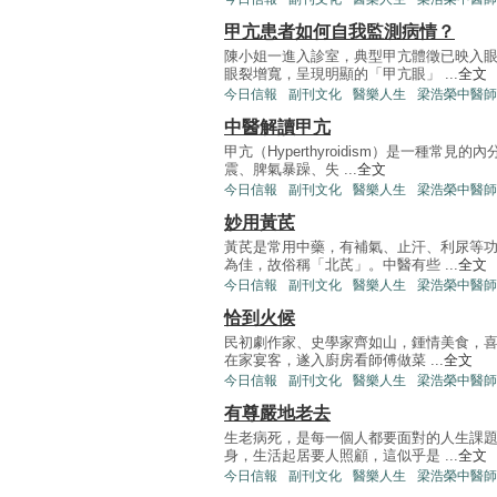
甲亢患者如何自我監測病情？
陳小姐一進入診室，典型甲亢體徵已映入
眼裂增寬，呈現明顯的「甲亢眼」 ...
全文
今日信報
副刊文化
醫樂人生
梁浩榮中醫師
中醫解讀甲亢
甲亢（Hyperthyroidism）是一種
震、脾氣暴躁、失 ...
全文
今日信報
副刊文化
醫樂人生
梁浩榮中醫師
妙用黃芪
黃芪是常用中藥，有補氣、止汗、利尿等
為佳，故俗稱「北芪」。中醫有些 ...
全文
今日信報
副刊文化
醫樂人生
梁浩榮中醫師
恰到火候
民初劇作家、史學家齊如山，鍾情美食，喜
在家宴客，遂入廚房看師傅做菜 ...
全文
今日信報
副刊文化
醫樂人生
梁浩榮中醫師
有尊嚴地老去
生老病死，是每一個人都要面對的人生課
身，生活起居要人照顧，這似乎是 ...
全文
今日信報
副刊文化
醫樂人生
梁浩榮中醫師