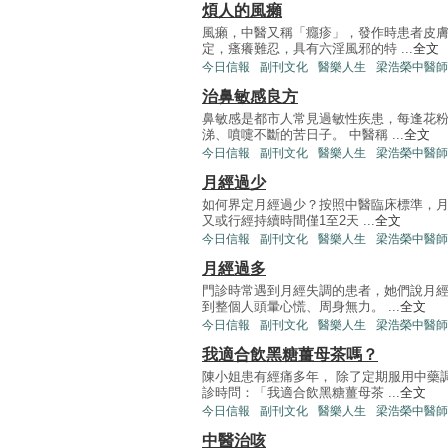
煩人的風癩
風癩，中醫又稱「癮疹」，發作時患者皮
定，瘙癢難忍，具有六淫風邪的特 ...
全文
今日信報
副刊文化
醫樂人生
梁浩榮中醫師
治鼻敏感良方
鼻敏感是都市人常見過敏性疾患，每逢花
涕、噴嚏不斷的苦日子。 中醫稱 ...
全文
今日信報
副刊文化
醫樂人生
梁浩榮中醫師
月經過少
如何界定月經過少？按照中醫臨床標準，月
又或行經持續時間僅1至2天 ...
全文
今日信報
副刊文化
醫樂人生
梁浩榮中醫師
月經過多
門診時常遇到月經失調的患者，她們說月
到整個人頭暈心慌、周身無力。 ...
全文
今日信報
副刊文化
醫樂人生
梁浩榮中醫師
我適合飲黑糖薑母茶嗎？
陳小姐患有經痛多年， 除了定期服用中藥
診時問：「我適合飲黑糖薑母茶 ...
全文
今日信報
副刊文化
醫樂人生
梁浩榮中醫師
中醫治咳