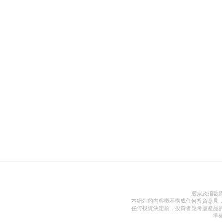
股票及指數
本網站的內容概不構成任何投資意見
任何投資決定前，投資者應考慮產品
準