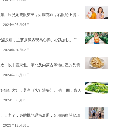
眼簾。只見她雙眼突出，結膜充血，右眼瞼上提，
2024年05月06日
常見的內分泌疾病，主要病徵表現為心悸、心跳加快、手
2024年04月08日
功效，以中國東北、華北及內蒙古等地出產的品質
2024年03月11日
好鑽研烹飪，著有《烹飪述要》。 有一回，齊氏
2024年01月15日
題。人老了，身體機能逐漸衰退，各種病痛開始纏
2023年12月18日