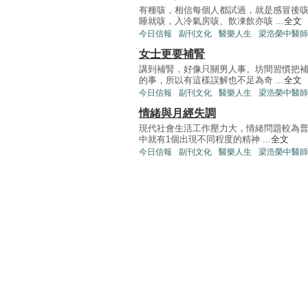
有種咳，相信每個人都試過，就是感冒後
睡就咳，入冷氣房咳、飲凍飲亦咳 ...
全文
今日信報
副刊文化
醫樂人生
梁浩榮中醫師
女士更要補腎
講到補腎，好像只關男人事。坊間習慣把
的事，所以有這樣誤解也不足為奇 ...
全文
今日信報
副刊文化
醫樂人生
梁浩榮中醫師
情緒與月經失調
現代社會生活工作壓力大，情緒問題較為普
中就有1個出現不同程度的精神 ...
全文
今日信報
副刊文化
醫樂人生
梁浩榮中醫師