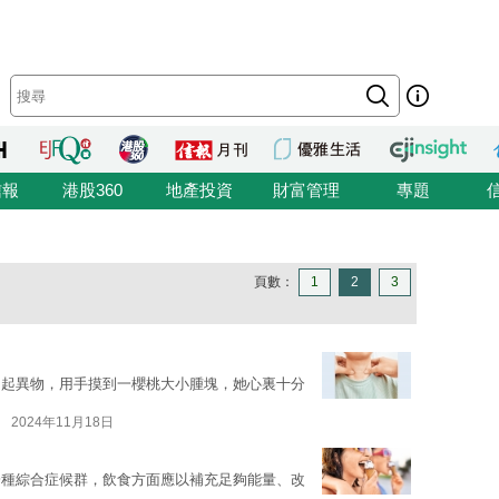
信報
港股360
地產投資
財富管理
專題
頁數：
1
2
3
凸起異物，用手摸到一櫻桃大小腫塊，她心裏十分
2024年11月18日
一種綜合症候群，飲食方面應以補充足夠能量、改