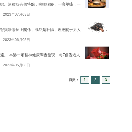
咳嗽。這種咳有個特點，喉嚨痕癢，一痕即咳，一
2023年07月03日
補腎與壯陽扯上關係，既然是壯陽，理應關乎男人
2023年06月05日
遍。 本港一項精神健康調查發現，每7個香港人
2023年05月08日
頁數：
1
2
3