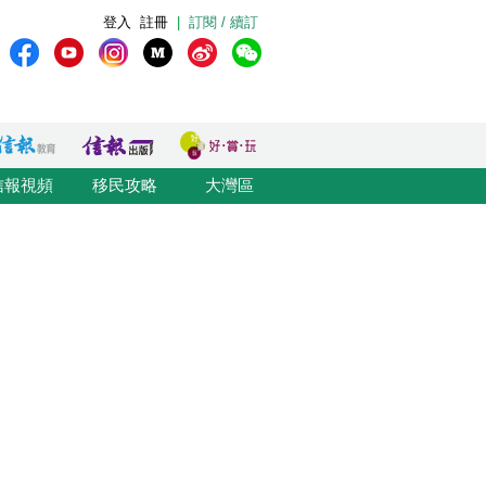
登入
註冊
|
訂閱 / 續訂
信報視頻
移民攻略
大灣區