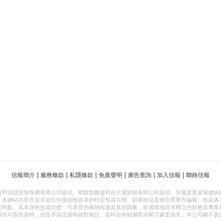
|
|
|
|
|
|
信報簡介
服務條款
私隱條款
免責聲明
廣告查詢
加入信報
聯絡信報
資料由財經智珠網有限公司提供。期貨指數資料由天滙財經有限公司提供。外滙及黃金報價由
，本網站內容亦並非就任何個別投資者的特定投資目標、財務狀況及個別需要而編製。投資者
的特點、其本身的投資目標、可承受的風險程度及其他因素，並適當地尋求獨立的財務及專業
確而可靠的資料，但並不保證資料絕對無誤，資料如有錯漏而令閣下蒙受損失，本公司概不負