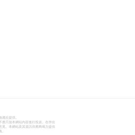
路透社提供。
不應只按本網站內容進行投資。在作出
意見。本網站及其資訊供應商竭力提供
責。