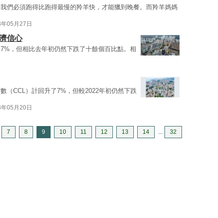
，我們必須跑得比跑得最慢的羚羊快，才能獵到晚餐。而羚羊媽媽
3年05月27日
濟信心
7%，但相比去年初仍然下跌了十餘個百比點。相
（CCL）計回升了7%，但較2022年初仍然下跌
3年05月20日
7
8
9
10
11
12
13
14
...
32