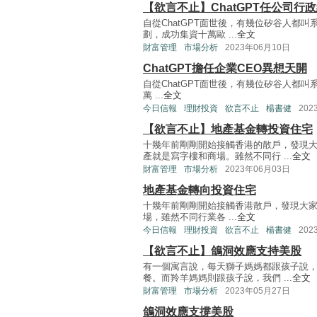
【欲言不止】ChatGPT任公司行
自從ChatGPT面世後，有幾位矽谷人都叫
劃，成功集資十萬歐 ...
全文
財富管理
市場分析
2023年06月10日
ChatGPT擔任企業CEO異想天開
自從ChatGPT面世後，有幾位矽谷人都叫
萬 ...
全文
今日信報
理財投資
欲言不止
楊書健
202
【欲言不止】地產基金轉投資住宅
十幾年前剛剛開始接觸香港的散戶，發現
產就是寫字樓和商場。雖然不同行 ...
全文
財富管理
市場分析
2023年06月03日
地產基金轉向投資住宅
十幾年前剛剛開始接觸香港散戶，發現大
場，雖然不同行業各 ...
全文
今日信報
理財投資
欲言不止
楊書健
202
【欲言不止】鴿洞效應支持美股
有一個寓言說，每天獅子媽媽都跟孩子說
餐。而羚羊媽媽則跟孩子說，我們 ...
全文
財富管理
市場分析
2023年05月27日
鴿洞效應支撐美股