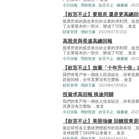
今日信報
理財投資
欲言不止
楊書健
202
【欲言不止】要股息 還是更高總回
股票所派的股息來自於企業的淨利潤。派
了企業股本的一部分，變成了可投 ...
全文
財富管理
理財方案
2023年07月15日
高股息與長遠高總回報
股票所派的股息來自於企業的淨利潤，派
了企業股本的一部分，變成了可投 ...
全文
今日信報
理財投資
欲言不止
楊書健
202
【欲言不止】放棄「十年升十倍」
我們有客戶有一個收入投資組合，持有資產
跌後回穩，全年其實沒有怎麼蝕 ...
全文
財富管理
理財方案
2023年07月08日
投資求高回報 殊途同歸
我們的客戶有一個收入投資組合，持有資產
其實沒有怎麼蝕 ...
全文
今日信報
理財投資
欲言不止
楊書健
202
【欲言不止】美股強健 回饋股東是
最近研究各主要經濟體股巿的長期表現，其
全球經歷了1919年以來最大 ...
全文
財富管理
理財方案
2023年07月01日