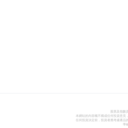
股票及指數
本網站的內容概不構成任何投資意見
任何投資決定前，投資者應考慮產品
準