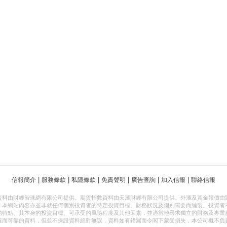
|
|
|
|
|
|
信報簡介
服務條款
私隱條款
免責聲明
廣告查詢
加入信報
聯絡信報
資料由財經智珠網有限公司提供。期貨指數資料由天滙財經有限公司提供。外滙及黃金報價由
，本網站內容亦並非就任何個別投資者的特定投資目標、財務狀況及個別需要而編製。投資者
的特點、其本身的投資目標、可承受的風險程度及其他因素，並適當地尋求獨立的財務及專業
確而可靠的資料，但並不保證資料絕對無誤，資料如有錯漏而令閣下蒙受損失，本公司概不負