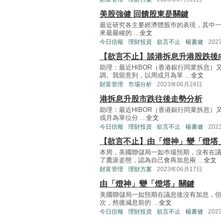
美股強健 回饋股東是關鍵
最近研究各主要經濟體股巿的表現，其中一
來最嚴峻的 ...
全文
今日信報
理財投資
欲言不止
楊書健
202
【欲言不止】談港拆息升港股跌後
助理：最近HIBOR（香港銀行同業拆息
調。我留意到，以周或月為單 ...
全文
財富管理
市場分析
2023年06月24日
港拆息升股市跌往後走勢分析
助理：最近HIBOR（香港銀行同業拆息
或月為單位分 ...
全文
今日信報
理財投資
欲言不止
楊書健
202
【欲言不止】由「燈神」變「燈塔
本周，美國聯儲局一如巿場預期，沒有在
了鷹派姿態，認為自己會再加息兩 ...
全文
財富管理
理財方案
2023年06月17日
由「燈神」變「燈塔」關鍵
美國聯儲局一如預期在議息後沒有加息，
次，然後減息前的 ...
全文
今日信報
理財投資
欲言不止
楊書健
202