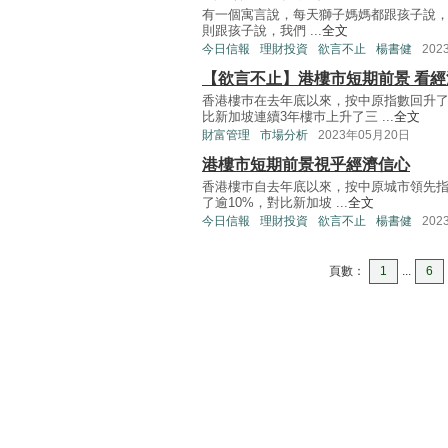
有一個寓言說，每天獅子媽媽都跟孩子說
則跟孩子說，我們 ...
全文
今日信報
理財投資
欲言不止
楊書健
202
【欲言不止】港樓市短期前景 看經
香港樓巿在去年底以來，按中原指數回升了
比新加坡連續3年樓巿上升了三 ...
全文
財富管理
市場分析
2023年05月20日
港樓市短期前景視乎經濟信心
香港樓巿自去年底以來，按中原城市領先指數
了逾10%，對比新加坡 ...
全文
今日信報
理財投資
欲言不止
楊書健
202
頁數：
1
...
6