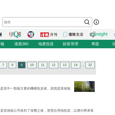
信報
港股360
地產投資
財富管理
專題
7
8
9
10
11
12
13
14
...
32
都是其中一類最主要的機構投資者。原因是當保險
因是當保險公司收到了保費之後，便需合理地投資，以應付將來客