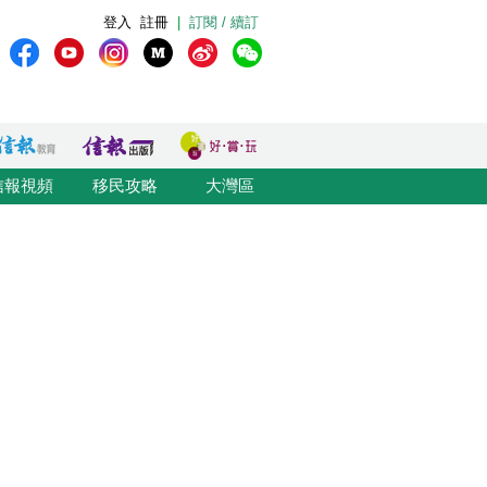
登入
註冊
|
訂閱 / 續訂
信報視頻
移民攻略
大灣區