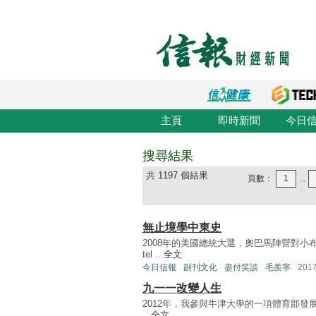
主頁
即時新聞
今日
搜尋結果
共 1197 個結果
頁數：
1
...
無止境學中東史
2008年的美國總統大選，奧巴馬陣營對小
tel ...
全文
今日信報
副刊文化
盡付笑談
毛羨寧
201
九一一改變人生
2012年，我參與牛津大學的一項體育部發展計
...
全文