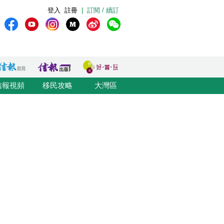
登入
註冊
|
訂閱 / 續訂
信報視頻
移民攻略
大灣區