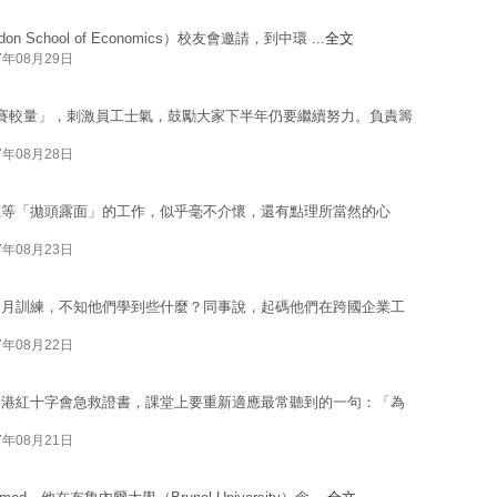
School of Economics）校友會邀請，到中環 ...
全文
7年08月29日
賽較量」，刺激員工士氣，鼓勵大家下半年仍要繼續努力。負責籌
7年08月28日
應等「拋頭露面」的工作，似乎毫不介懷，還有點理所當然的心
7年08月23日
個月訓練，不知他們學到些什麼？同事說，起碼他們在跨國企業工
7年08月22日
香港紅十字會急救證書，課堂上要重新適應最常聽到的一句：「為
7年08月21日