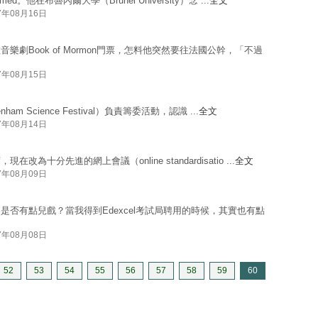
。他在布魯內爾大學（Brunel University）念 ...
全文
7年08月16日
劇Book of Mormon門票，怎料他突然要往法國公幹，「不過
7年08月15日
m Science Festival）負責籌委活動，認識 ...
全文
7年08月14日
分先進的網上會議（online standardisatio ...
全文
7年08月09日
否有點兒戲？當我得到Edexcel考試局聘用的時候，其實也有點
7年08月08日
52
53
54
55
56
57
58
59
60