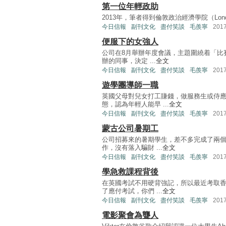
第一位年輕政助
2013年，筆者得到倫敦政治經濟學院（London 
今日信報
副刊文化
盡付笑談
毛羨寧
201
便服下的女強人
公司在8月舉辦年度會議，主題圍繞着「比
辦的同事，決定 ...
全文
今日信報
副刊文化
盡付笑談
毛羨寧
201
遊學團導師一職
英國父母對兒女打工賺錢，做服務生或侍
態，認為年輕人能早 ...
全文
今日信報
副刊文化
盡付笑談
毛羨寧
201
蒙古公司暑期工
公司招募來的暑期學生，差不多完成了兩
作，沒有落入騙財 ...
全文
今日信報
副刊文化
盡付笑談
毛羨寧
201
學急救課程背後
在英國考試不用硬背強記，所以最近考取
了應付考試，你們 ...
全文
今日信報
副刊文化
盡付笑談
毛羨寧
201
電影聚會為聾人