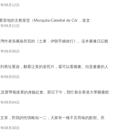
7年09月12日
教座堂（Mezquita-Catedral de Cór ...
全文
7年09月11日
台灣作者張佩瑜所寫的《土東．伊朗手繪旅行》。這本書像日記般
7年09月06日
走到舊址重遊，翻看泛黃的老照片，還可以看圖畫。但是畫畫的人
7年09月05日
當天其實帶着疲累的身軀赴會。那日下午，我忙着在香港大學圖書館
7年09月04日
寫的文章，對我的性情略知一二，大家有一種不言而喻的默契。所
7年08月30日