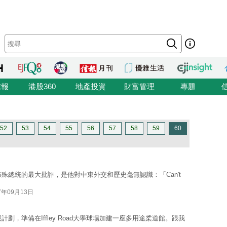
信報
港股360
地產投資
財富管理
專題
52
53
54
55
56
57
58
59
60
布殊總統的最大批評，是他對中東外交和歷史毫無認識：「Can't
7年09月13日
劃，準備在Iffley Road大學球場加建一座多用途柔道館。跟我