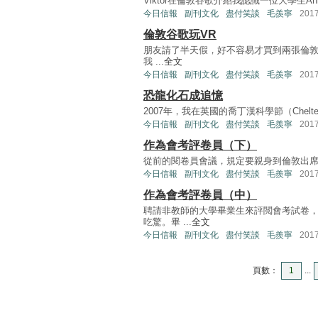
Viktor在倫敦谷歌介紹我認識一位大學生Ahmed
今日信報
副刊文化
盡付笑談
毛羨寧
201
倫敦谷歌玩VR
朋友請了半天假，好不容易才買到兩張倫敦音樂
我 ...
全文
今日信報
副刊文化
盡付笑談
毛羨寧
201
恐龍化石成追憶
2007年，我在英國的喬丁漢科學節（Cheltenha
今日信報
副刊文化
盡付笑談
毛羨寧
201
作為會考評卷員（下）
從前的閱卷員會議，規定要親身到倫敦出席，現在改為十
今日信報
副刊文化
盡付笑談
毛羨寧
201
作為會考評卷員（中）
聘請非教師的大學畢業生來評閲會考試卷，是
吃驚。畢 ...
全文
今日信報
副刊文化
盡付笑談
毛羨寧
201
頁數：
1
...