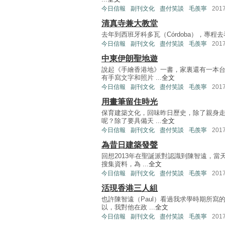
今日信報
副刊文化
盡付笑談
毛羨寧
201
清真寺兼大教堂
去年到西班牙科多瓦（Córdoba），專程去看當地的主
今日信報
副刊文化
盡付笑談
毛羨寧
201
中東伊朗聖地遊
說起《手繪香港地》一書，家裏還有一本
有手寫文字和照片 ...
全文
今日信報
副刊文化
盡付笑談
毛羨寧
201
用畫筆留住時光
保育建築文化，回味昨日歷史，除了親身
呢？除了要具備天 ...
全文
今日信報
副刊文化
盡付笑談
毛羨寧
201
為昔日建築發聲
回想2013年在聖誕派對認識到陳智遠，
搜集資料，為 ...
全文
今日信報
副刊文化
盡付笑談
毛羨寧
201
活現香港三人組
也許陳智遠（Paul）看過我求學時期所
以，我對他在政 ...
全文
今日信報
副刊文化
盡付笑談
毛羨寧
201