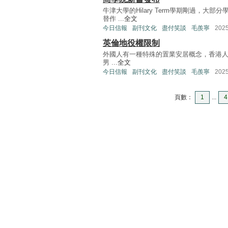
牛津大學的Hilary Term學期剛過，
替作 ...
全文
今日信報
副刊文化
盡付笑談
毛羨寧
202
英倫地役權限制
外國人有一種特殊的置業安居概念，香港人很難
男 ...
全文
今日信報
副刊文化
盡付笑談
毛羨寧
202
頁數：
1
...
4