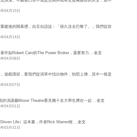
、流浪漢、半戴着口罩不知是患病抑或有意遮掩臉容的男女，差不
5年04月15日
火重建後的開幕禮，自言自語說：「很久沒去巴黎了。」我們從前
5年04月14日
rt Caro的The Power Broker，還要努力 ...
全文
5年04月08日
佬」遊戲環節，要我們從清單中找出物件，拍照上傳，其中一樣是
5年04月07日
面的演講廳Moser Theatre看見幾十名大學生擠在一起 ...
全文
5年04月01日
en Life）這本書，作者Rick Warren牧 ...
全文
5年03月31日