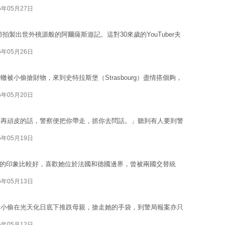
5年05月27日
節拍製出世外桃源般的阿爾薩斯遊記。這對30來歲的YouTuber夫
5年05月26日
小偷搶財物，來到史特拉斯堡（Strasbourg）盡情搭個夠，
5年05月20日
你再頑皮的話，警察便把你帶走，抓你去問話。」聽到有人要到警
5年05月19日
rg）的印象比較好，喜歡她位於法國和德國邊界，曾被兩國交替統
5年05月13日
睹小偷在光天化日底下推跌母親，搶走她的手袋，到警局報案亦只
5年05月12日