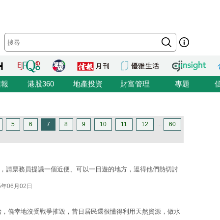
信報
港股360
地產投資
財富管理
專題
5
6
7
8
9
10
11
12
...
60
火車站，請票務員提議一個近便、可以一日遊的地方，逗得他們熱切討
5年06月02日
統治，僥幸地沒受戰爭摧毀，昔日居民還很懂得利用天然資源，做水