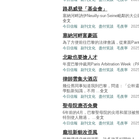
路易威登「基金會」
塞納河畔訥伊Neuilly-sur-Seine
全文
今日信報
副刊文化
盡付笑談
毛羨寧
202
塞納河畔富豪區
為了方便前往巴黎的法律會議，從東面Pantin的
今日信報
副刊文化
盡付笑談
毛羨寧
202
北歐也要搶人才
年度巴黎仲裁周Paris Arbitration W
今日信報
副刊文化
盡付笑談
毛羨寧
202
律師雲集大酒店
幾位舊同事知道我到巴黎，問道：「公幹
學點新知識，不用 ...
全文
今日信報
副刊文化
盡付笑談
毛羨寧
202
聖母院應否免費
6年前的4月，巴黎聖母院的尖塔和屋頂被
特別使人難過， ...
全文
今日信報
副刊文化
盡付笑談
毛羨寧
202
龐坦新貌改歪風