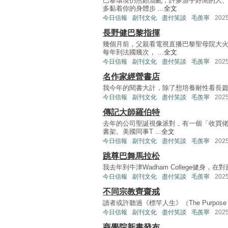
巴黎環境仍然頗混亂，許多游手好閒的人
多黏着你的身體步 ...
全文
今日信報
副刊文化
盡付笑談
毛羨寧
202
長野健巴黎指揮
幾個月前，父親看電視直播巴黎聖母院大
每年到法國幾次， ...
全文
今日信報
副刊文化
盡付笑談
毛羨寧
202
名作家經營書店
我今年的閱書大計，除了想培養耐性看長篇著作如Robe
今日信報
副刊文化
盡付笑談
毛羨寧
202
傳記大師羅伯特
去年的公司聖誕視像派對，有一個「收買
書架。美國同事T ...
全文
今日信報
副刊文化
盡付笑談
毛羨寧
202
跳尊巴舞馬拉松
我去年到牛津Wadham College健身，在對
今日信報
副刊文化
盡付笑談
毛羨寧
202
不同宗教齊齋戒
讀者或許聽過《標竿人生》（The Purpose Driv
今日信報
副刊文化
盡付笑談
毛羨寧
202
商學院新書發布