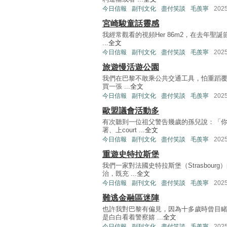
今日信報
副刊文化
盡付笑談
毛羨寧
202
宮崎駿童話靈感
我經常觀看的視頻Her 86m2，在去年聖誕
...
全文
今日信報
副刊文化
盡付笑談
毛羨寧
202
旅遊慢活遊公園
我們在巴黎不敢乘公共交通工具，怕重蹈覆轍被
買一張 ...
全文
今日信報
副刊文化
盡付笑談
毛羨寧
202
歐盟議會活動多
有次聽到一位祖父警告幾歲的孫兒說：「
署、上court ...
全文
今日信報
副刊文化
盡付笑談
毛羨寧
202
重遊史特拉斯堡
我們一家對法國史特拉斯堡（Strasbou
治，既充 ...
全文
今日信報
副刊文化
盡付笑談
毛羨寧
202
難逃金融區迷陣
也許我對巴黎有偏見，因為十多歲時曾目
是白白看着警察嬉 ...
全文
今日信報
副刊文化
盡付笑談
毛羨寧
202