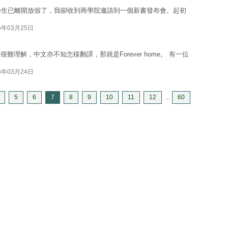
大部分學生已離開放假了，我卻收到商學院邀請到一個新書發布會。起初
5年03月25日
理解，中文亦不知怎樣翻譯，那就是Forever home。 有一位
5年03月24日
5
6
7
8
9
10
11
12
...
60