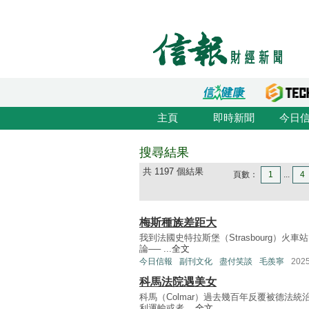
主頁
即時新聞
今日
搜尋結果
共 1197 個結果
頁數：
1
...
4
梅斯種族差距大
我到法國史特拉斯堡（Strasbourg）
論── ...
全文
今日信報
副刊文化
盡付笑談
毛羨寧
202
科馬法院遇美女
科馬（Colmar）過去幾百年反覆被德法
利運輸或者 ...
全文