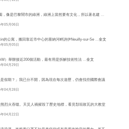
毗鄰的大公園，像是巴黎鬧市的綠洲，綠洲上當然要有文化，所以著名建 ...
5年05月06日
公寓，搬回靠近市中心的塞納河畔訥伊Neuilly-sur-Se ...
全文
5年05月05日
eek（PAW）舉辦接近200個活動，最有用是拆解技術性法 ...
全文
5年04月29日
還是假期？」我已分不開，因為現在每次遊歷，仍會找些國際會議
5年04月28日
熊熊烈火吞噬。天災人禍摧毀了歷史地標，看見頹垣敗瓦的大教堂
5年04月22日