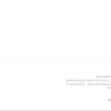
股票及指數
本網站的內容概不構成任何投資意見
任何投資決定前，投資者應考慮產品
準
C