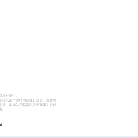
路透社提供。
不應只按本網站內容進行投資。在作出
意見。本網站及其資訊供應商竭力提供
責。
d.