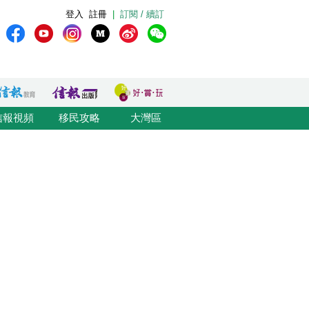
登入
註冊
|
訂閱 / 續訂
信報視頻
移民攻略
大灣區