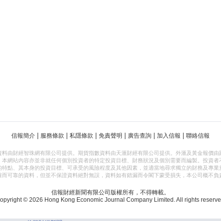
|
|
|
|
|
|
信報簡介
服務條款
私隱條款
免責聲明
廣告查詢
加入信報
聯絡信報
資料由財經智珠網有限公司提供。期貨指數資料由天滙財經有限公司提供。外滙及黃金報價由
，本網站內容亦並非就任何個別投資者的特定投資目標、財務狀況及個別需要而編製。投資者
的特點、其本身的投資目標、可承受的風險程度及其他因素，並適當地尋求獨立的財務及專業
確而可靠的資料，但並不保證資料絕對無誤，資料如有錯漏而令閣下蒙受損失，本公司概不負
信報財經新聞有限公司版權所有，不得轉載。
opyright © 2026 Hong Kong Economic Journal Company Limited. All rights reserve