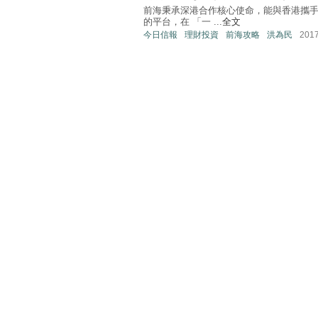
前海秉承深港合作核心使命，能與香港攜
的平台，在 「一 ...
全文
今日信報
理財投資
前海攻略
洪為民
201