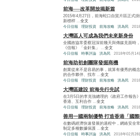
前海──改革開放揭新篇
2015年4月27日，前海蛇口自貿片區正
新標桿 ...
全文
今日信報
理財投資
前海攻略
洪為民
201
大灣區人可成為我們未來新身份
全國政協常委蔡冠深前幾天與傳媒見面時
《信報》「金針集」 ...
全文
今日信報
時事評論
洪為民
2018年05月14
前海助初創團隊發掘商機
創業從來不是容易的事，就算有優秀的概
的合作夥伴、找市 ...
全文
今日信報
理財投資
前海攻略
洪為民
201
大灣區建設 前海先行先試
在3月5日的李克強總理的《政府工作報告
香港、互利合作 ...
全文
今日信報
理財投資
前海攻略
洪為民
201
善用一國兩制優勢 打造香港「國
在數碼經濟快速發展的過程中，網絡安全
制定多種數據保護 ...
全文
今日信報
時事評論
洪為民
2018年02月28