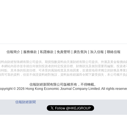
|
|
|
|
|
|
信報簡介
服務條款
私隱條款
免責聲明
廣告查詢
加入信報
聯絡信報
資料由財經智珠網有限公司提供。期貨指數資料由天滙財經有限公司提供。外滙及黃金報價由
，本網站內容亦並非就任何個別投資者的特定投資目標、財務狀況及個別需要而編製。投資者
的特點、其本身的投資目標、可承受的風險程度及其他因素，並適當地尋求獨立的財務及專業
確而可靠的資料，但並不保證資料絕對無誤，資料如有錯漏而令閣下蒙受損失，本公司概不負
信報財經新聞有限公司版權所有，不得轉載。
opyright © 2026 Hong Kong Economic Journal Company Limited. All rights reserve
信報財經新聞