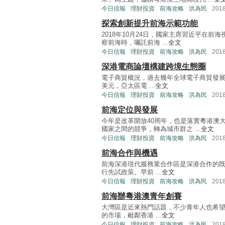
今日信報
理財投資
前海攻略
洪為民
201
探索創新提升前海示範功能
2018年10月24日，國家主席習近平在前
察前海時，囑託前海 ...
全文
今日信報
理財投資
前海攻略
洪為民
201
深港電商論壇構建跨境生態圈
電子商貿概況，過去幾年全球電子商貿發展
美元，亞太區電 ...
全文
今日信報
理財投資
前海攻略
洪為民
201
前海定位與發展
今年是改革開放40周年，也是落實粵港澳
國家之間的競爭，轉為城市群之 ...
全文
今日信報
理財投資
前海攻略
洪為民
201
前海合作與機遇
前海深港現代服務業合作區是深港合作的
行先試政策。早前 ...
全文
今日信報
理財投資
前海攻略
洪為民
201
前海辦粵港澳青年創賽
大灣區是近來熱門話題，不少青年人也希
的市場，毗鄰香港 ...
全文
今日信報
理財投資
前海攻略
洪為民
201