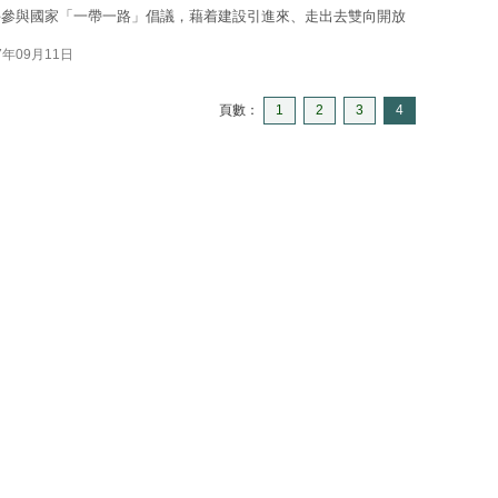
手參與國家「一帶一路」倡議，藉着建設引進來、走出去雙向開放
7年09月11日
頁數：
1
2
3
4