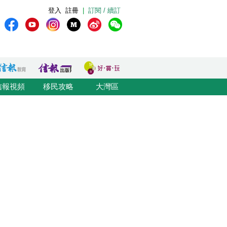
登入
註冊
|
訂閱 / 續訂
信報視頻
移民攻略
大灣區