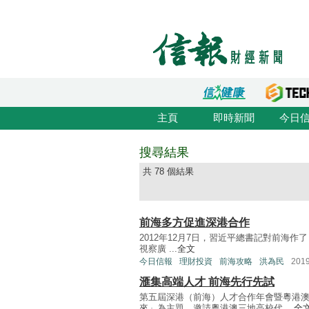
主頁
即時新聞
今日
搜尋結果
共 78 個結果
前海多方促進深港合作
2012年12月7日，習近平總書記對前海
視察廣 ...
全文
今日信報
理財投資
前海攻略
洪為民
201
滙集高端人才 前海先行先試
第五屆深港（前海）人才合作年會暨粵港
來」為主題，邀請粵港澳三地高校代 ...
全