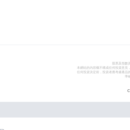
股票及指數
本網站的內容概不構成任何投資意見
任何投資決定前，投資者應考慮產品
準
C