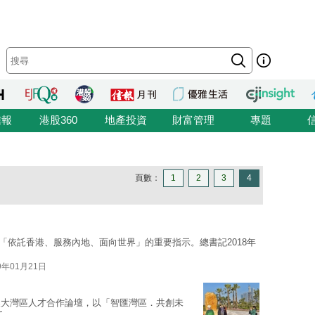
信報
港股360
地產投資
財富管理
專題
頁數：
1
2
3
4
作了「依託香港、服務內地、面向世界」的重要指示。總書記2018年
9年01月21日
澳大灣區人才合作論壇，以「智匯灣區．共創未
文