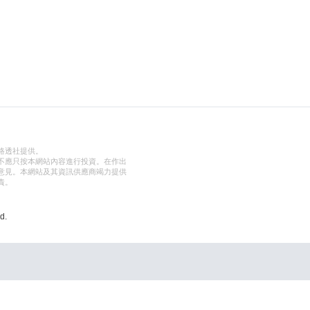
路透社提供。
不應只按本網站內容進行投資。在作出
意見。本網站及其資訊供應商竭力提供
責。
d.