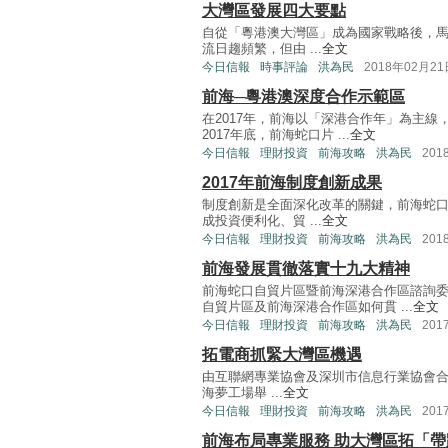
大灣區發展四大要點
自從「粵港澳大灣區」成為國家戰略後，
流日趨頻繁，但由 ...
全文
今日信報
時事評論
洪為民
2018年02月21
前海─粵港澳深度合作示範區
在2017年，前海以「深港合作年」為主線
2017年底，前海蛇口片 ...
全文
今日信報
理財投資
前海攻略
洪為民
201
2017年前海制度創新成果
制度創新是全面深化改革的關鍵，前海蛇
成投資便利化、貿 ...
全文
今日信報
理財投資
前海攻略
洪為民
201
前海發展貫徹落實十九大精神
前海蛇口自貿片區暨前海深港合作區諮詢
自貿片區及前海深港合作區如何貫 ...
全文
今日信報
理財投資
前海攻略
洪為民
201
拓電商抓緊大灣區機遇
由互聯網專業協會及深圳市信息行業協會合辦
海夢工場舉 ...
全文
今日信報
理財投資
前海攻略
洪為民
201
前海布局專業服務 助大灣區拓「帶