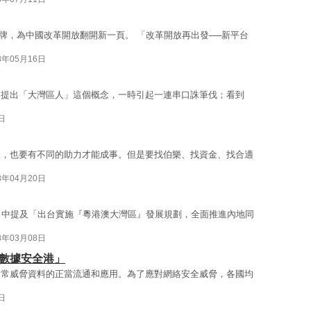
式掛牌，為中國改革開放翻開新一頁。 「改革開放再出發──新平台
8年05月16日
，提出「大灣區人」這個概念，一時引起一連串口誅筆伐；看到
日
念，也要有不同的助力才能成事。但是要找伯樂、找資金、找合適
8年04月20日
》中提及「出台實施『粵港澳大灣區』發展規劃，全面推進內地同
8年03月08日
際數據安全港」
常常威脅資料的正當流通和應用。為了應對網絡安全威脅，各國均
日