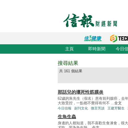
主頁
即時新聞
今日
搜尋結果
共 161 個結果
那話兒的壞死性筋膜炎
62歲的朱先生（假名）患有前列腺癌，去
大致受控，一點都不覺得有何不 ...
全文
今日信報
副刊文化
微言芳談
王建芳醫生
生魚生蟲
身邊的人都知道，我不喜歡生食凍食，很
才吃，因為魚生除 ...
全文