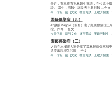
最近，有幸獲石兆林醫生邀請，在位處中
談。 當中，石醫生講及天主教對醫 ...
全文
今日信報
副刊文化
微言芳談
王建芳醫生
園藝傳染病（四）
42歲的Maggie（假名）患了紅斑狼瘡
控。作為 ...
全文
今日信報
副刊文化
微言芳談
王建芳醫生
園藝傳染病（三）
之前在本欄跟大家分享了叢林斑疹傷寒和
還沒出現卻又和園 ...
全文
今日信報
副刊文化
微言芳談
王建芳醫生