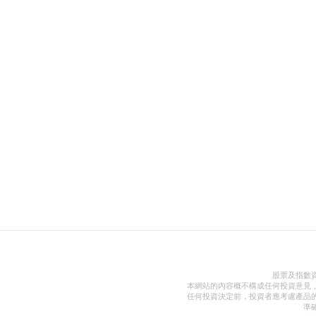
股票及指數
本網站的內容概不構成任何投資意見
任何投資決定前，投資者應考慮產品
準