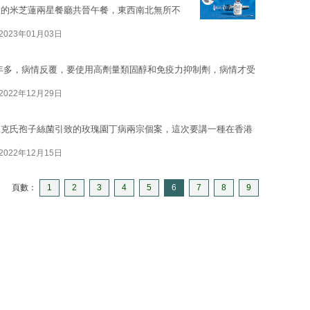
環的米芝蓮兩星餐廳共晉午餐，東西南北無所不
2023年01月03日
症五年多，病情反覆，要使用高劑量類固醇和免疫力抑制劑，病情才受
2022年12月29日
申克氏孢子絲菌引致的玫瑰園丁病兩宗個案，這次要講一種在香港
2022年12月15日
頁數：
1
2
3
4
5
6
7
8
9