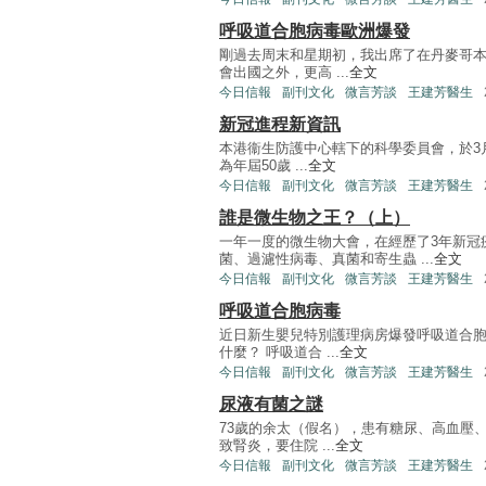
呼吸道合胞病毒歐洲爆發
剛過去周末和星期初，我出席了在丹麥哥
會出國之外，更高 ...
全文
今日信報
副刊文化
微言芳談
王建芳醫生
新冠進程新資訊
本港衞生防護中心轄下的科學委員會，於3
為年屆50歲 ...
全文
今日信報
副刊文化
微言芳談
王建芳醫生
誰是微生物之王？（上）
一年一度的微生物大會，在經歷了3年新冠
菌、過濾性病毒、真菌和寄生蟲 ...
全文
今日信報
副刊文化
微言芳談
王建芳醫生
呼吸道合胞病毒
近日新生嬰兒特別護理病房爆發呼吸道合
什麼？ 呼吸道合 ...
全文
今日信報
副刊文化
微言芳談
王建芳醫生
尿液有菌之謎
73歲的余太（假名），患有糖尿、高血壓
致腎炎，要住院 ...
全文
今日信報
副刊文化
微言芳談
王建芳醫生