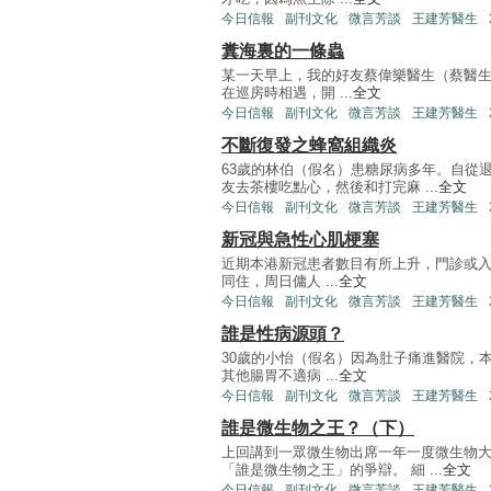
今日信報
副刊文化
微言芳談
王建芳醫生
糞海裏的一條蟲
某一天早上，我的好友蔡偉樂醫生（蔡醫
在巡房時相遇，開 ...
全文
今日信報
副刊文化
微言芳談
王建芳醫生
不斷復發之蜂窩組織炎
63歲的林伯（假名）患糖尿病多年。自從
友去茶樓吃點心，然後和打完麻 ...
全文
今日信報
副刊文化
微言芳談
王建芳醫生
新冠與急性心肌梗塞
近期本港新冠患者數目有所上升，門診或入
同住，周日傭人 ...
全文
今日信報
副刊文化
微言芳談
王建芳醫生
誰是性病源頭？
30歲的小怡（假名）因為肚子痛進醫院，
其他腸胃不適病 ...
全文
今日信報
副刊文化
微言芳談
王建芳醫生
誰是微生物之王？（下）
上回講到一眾微生物出席一年一度微生物
「誰是微生物之王」的爭辯。 細 ...
全文
今日信報
副刊文化
微言芳談
王建芳醫生