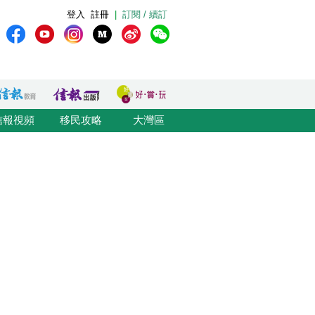
登入
註冊
|
訂閱 / 續訂
信報視頻
移民攻略
大灣區