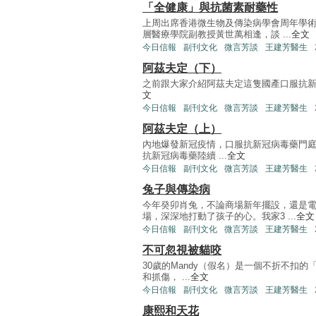
「全健康」與抗菌素耐藥性
上周出席香港微生物及傳染病學會周年學
層醫療學院副教授黃世萬相逢，談 ...
全文
今日信報
副刊文化
微言芳談
王建芳醫生
阿茲夫定（下）
之前跟大家介紹阿茲夫定這隻國產口服抗新冠病毒藥，
文
今日信報
副刊文化
微言芳談
王建芳醫生
阿茲夫定（上）
內地爆發新冠疫情，口服抗新冠病毒藥門
抗新冠病毒藥陸續 ...
全文
今日信報
副刊文化
微言芳談
王建芳醫生
兔子與傳染病
今年癸卯肖兔，不論商場新年擺設，還是
場，深深地打動了孩子的心。我家3 ...
全文
今日信報
副刊文化
微言芳談
王建芳醫生
不可忽視被貓咬
30歲的Mandy（假名）是一個不折不扣
和抓傷， ...
全文
今日信報
副刊文化
微言芳談
王建芳醫生
康熙和天花