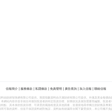
|
|
|
|
|
|
信報簡介
服務條款
私隱條款
免責聲明
廣告查詢
加入信報
聯絡信報
資料由財經智珠網有限公司提供。期貨指數資料由天滙財經有限公司提供。外滙及黃金報價由
，本網站內容亦並非就任何個別投資者的特定投資目標、財務狀況及個別需要而編製。投資者
的特點、其本身的投資目標、可承受的風險程度及其他因素，並適當地尋求獨立的財務及專業
確而可靠的資料，但並不保證資料絕對無誤，資料如有錯漏而令閣下蒙受損失，本公司概不負