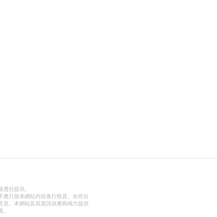
路透社提供。
不應只按本網站內容進行投資。在作出
意見。本網站及其資訊供應商竭力提供
責。