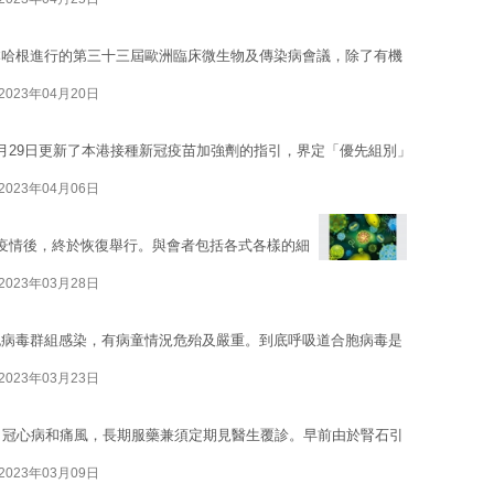
本哈根進行的第三十三屆歐洲臨床微生物及傳染病會議，除了有機
2023年04月20日
月29日更新了本港接種新冠疫苗加強劑的指引，界定「優先組別」
2023年04月06日
疫情後，終於恢復舉行。與會者包括各式各樣的細
2023年03月28日
胞病毒群組感染，有病童情況危殆及嚴重。到底呼吸道合胞病毒是
2023年03月23日
、冠心病和痛風，長期服藥兼須定期見醫生覆診。早前由於腎石引
2023年03月09日