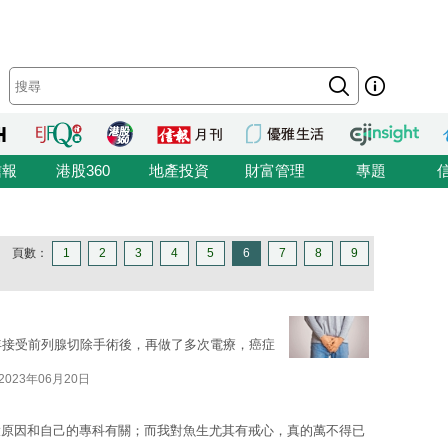
信報
港股360
地產投資
財富管理
專題
頁數：
1
2
3
4
5
6
7
8
9
年接受前列腺切除手術後，再做了多次電療，癌症
2023年06月20日
大原因和自己的專科有關；而我對魚生尤其有戒心，真的萬不得已