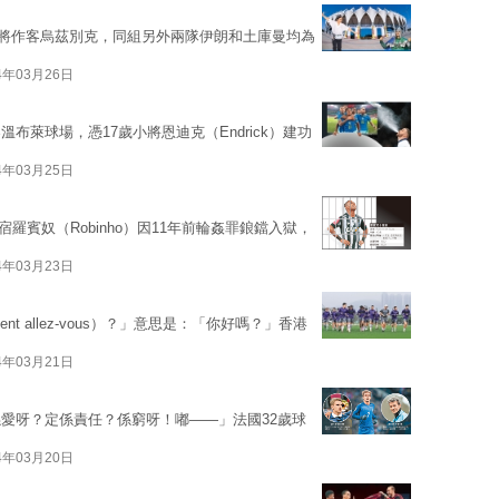
將作客烏茲別克，同組另外兩隊伊朗和土庫曼均為
4年03月26日
萊球場，憑17歲小將恩迪克（Endrick）建功
4年03月25日
宿羅賓奴（Robinho）因11年前輪姦罪鋃鐺入獄，
4年03月23日
 allez-vous）？」意思是：「你好嗎？」香港
4年03月21日
愛呀？定係責任？係窮呀！嘟——」法國32歲球
4年03月20日