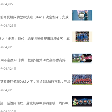
4年04月27日
前今夏離隊的教練沙維（Xavi）決定留隊，完成
4年04月26日
進入「走塑」時代，紙餐具變軟變形玩殘食客，真
4年04月25日
同市宿敵AC米蘭，提前5輪第20次贏得聯賽錦
4年04月24日
英超豪門曼聯0比3之下，連追3球加時再戰，完場
4年04月23日
亡論！話說阿仙奴、曼城無緣歐聯四強後，周四歐
4年04月20日