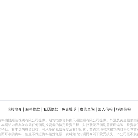
|
|
|
|
|
|
信報簡介
服務條款
私隱條款
免責聲明
廣告查詢
加入信報
聯絡信報
資料由財經智珠網有限公司提供。期貨指數資料由天滙財經有限公司提供。外滙及黃金報價由
，本網站內容亦並非就任何個別投資者的特定投資目標、財務狀況及個別需要而編製。投資者
的特點、其本身的投資目標、可承受的風險程度及其他因素，並適當地尋求獨立的財務及專業
確而可靠的資料，但並不保證資料絕對無誤，資料如有錯漏而令閣下蒙受損失，本公司概不負