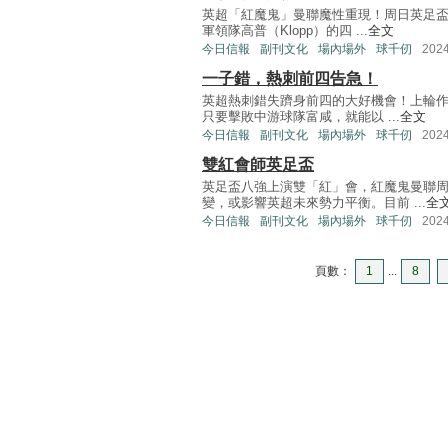
英超「紅魔鬼」曼聯魔性重現！周日英足盃
軍領隊高普（Klopp）的四 ...
全文
今日信報
副刊文化
場內場外
球千仞
202
一子錯，熱刺前四告急！
英超熱刺錯失躋身前四的大好機會！上輪作
只要擊敗中游球隊富咸，就能以 ...
全文
今日信報
副刊文化
場內場外
球千仞
202
雙紅會師英足盃
英足盃八強上演雙「紅」會，紅魔鬼曼聯
變，或影響英超未來勢力平衡。目前 ...
全
今日信報
副刊文化
場內場外
球千仞
202
頁數：
1
...
8