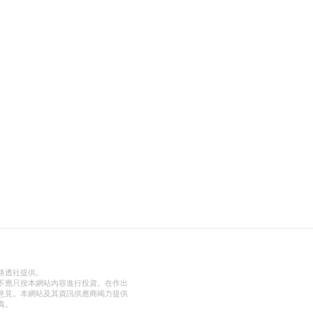
路透社提供。
不應只按本網站內容進行投資。在作出
意見。本網站及其資訊供應商竭力提供
責。