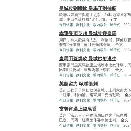
曼城攻到腳軟 皇馬守到抽筋
歐聯八強新王與霸主之爭，14屆冠軍皇家
城，兩回合計打成4比4，加 ...
全文
今日信報
副刊文化
場內場外
球千仞
202
幸運登頂英超 曼城笑迎皇馬
周日，有人歡笑有人愁，利物浦、阿仙奴聯
兼有2分優勢！藍月亮領隊哥迪 ...
全文
今日信報
副刊文化
場內場外
球千仞
202
皇馬冚蓋焗攻 曼城妙射逃生
西甲豪門皇家馬德里主場班拿比奴球場，周
比3逼和曼城。皇馬為報上季四 ...
全文
今日信報
副刊文化
場內場外
球千仞
202
英超留力 歐聯衝刺
英超三強分子阿仙奴與曼城，上周六留力
「紅軍」利物浦。兩軍周二要出戰歐 ...
全
今日信報
副刊文化
場內場外
球千仞
202
當老肯遇上臨尾香
英超「當老肯」利物浦周日作客「臨尾香
已定。周四，紅魔鬼作客車路士補 ...
全文
今日信報
副刊文化
場內場外
球千仞
202