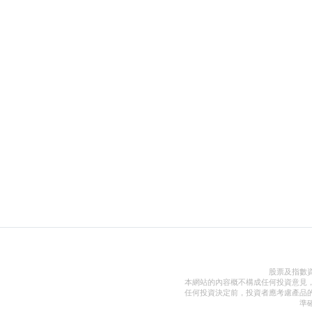
股票及指數
本網站的內容概不構成任何投資意見
任何投資決定前，投資者應考慮產品
準