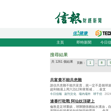
主頁
即時新聞
今日
搜尋結果
共 1261 個結果
頁數：
1
...
8
共富貴不能共患難
誰信共患難不能共富貴，就一定不是個球
超利物浦上周六2比2和韋斯咸， ...
全文
今日信報
副刊文化
場內場外
球千仞
202
連番打吡戰 阿仙奴頂硬上
倫敦是足球重鎮，球隊關係猶如水溝油，
首阿仙奴就處於如此險惡的環境， ...
全文