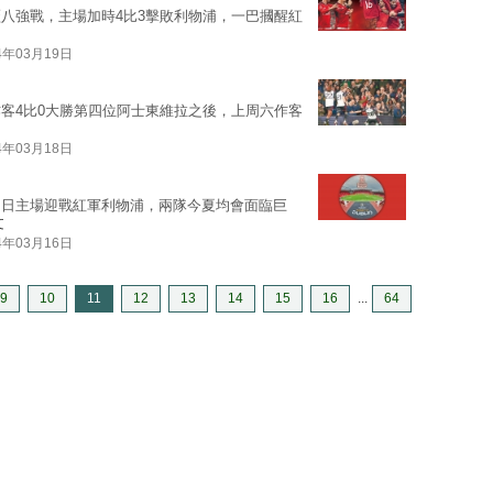
八強戰，主場加時4比3擊敗利物浦，一巴摑醒紅
4年03月19日
客4比0大勝第四位阿士東維拉之後，上周六作客
4年03月18日
周日主場迎戰紅軍利物浦，兩隊今夏均會面臨巨
文
4年03月16日
9
10
11
12
13
14
15
16
...
64