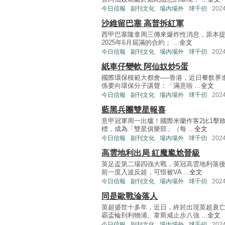
今日信報
副刊文化
場內場外
球千仞
202
沙維留巴塞 高普拆紅軍
西甲巴塞隆拿周三傳來爆炸性消息，原本提
2025年6月屆滿的合約； ...
全文
今日信報
副刊文化
場內場外
球千仞
202
紙車仔變軟 阿仙奴炒5蛋
國際環保模範大都會──香港，近日餐飲界
係要向環保分子講聲：「滿意啦 ...
全文
今日信報
副刊文化
場內場外
球千仞
202
藍黑兵團雙星報喜
意甲冠軍周一出爐！國際米蘭作客2比1擊敗
標，成為「雙星俱樂部」（每 ...
全文
今日信報
副刊文化
場內場外
球千仞
202
高雲地利出局 紅魔尷尬晉級
英足盃第二場四強大戰，英冠高雲地利落後
前一度入波反超，可惜被VA ...
全文
今日信報
副刊文化
場內場外
球千仞
202
同是歐戰淪落人
英超盛世十多年，近日，終於出現英超衰
霸盃輪到利物浦、韋斯咸止步八強 ...
全文
今日信報
副刊文化
場內場外
球千仞
202