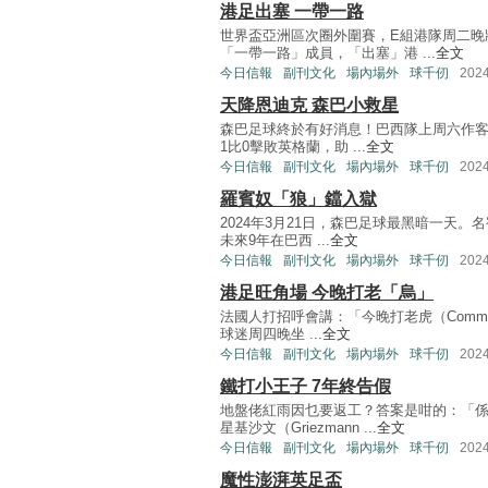
港足出塞 一帶一路
世界盃亞洲區次圈外圍賽，E組港隊周二晚
「一帶一路」成員，「出塞」港 ...
全文
今日信報
副刊文化
場內場外
球千仞
202
天降恩迪克 森巴小救星
森巴足球終於有好消息！巴西隊上周六作客溫布
1比0擊敗英格蘭，助 ...
全文
今日信報
副刊文化
場內場外
球千仞
202
羅賓奴「狼」鐺入獄
2024年3月21日，森巴足球最黑暗一天。名
未來9年在巴西 ...
全文
今日信報
副刊文化
場內場外
球千仞
202
港足旺角場 今晚打老「烏」
法國人打招呼會講：「今晚打老虎（Comment
球迷周四晚坐 ...
全文
今日信報
副刊文化
場內場外
球千仞
202
鐵打小王子 7年終告假
地盤佬紅雨因乜要返工？答案是咁的：「係
星基沙文（Griezmann ...
全文
今日信報
副刊文化
場內場外
球千仞
202
魔性澎湃英足盃