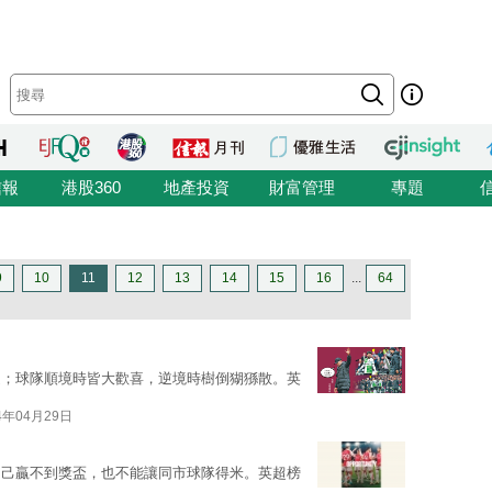
信報
港股360
地產投資
財富管理
專題
9
10
11
12
13
14
15
16
...
64
迷；球隊順境時皆大歡喜，逆境時樹倒猢猻散。英
4年04月29日
自己贏不到獎盃，也不能讓同市球隊得米。英超榜