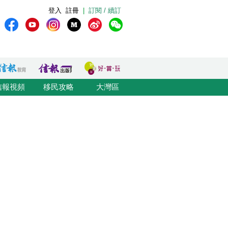
登入
註冊
|
訂閱 / 續訂
信報視頻
移民攻略
大灣區