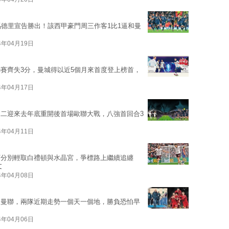
馬德里宣告勝出！該西甲豪門周三作客1比1逼和曼
4年04月19日
賽齊失3分，曼城得以近5個月來首度登上榜首，
4年04月17日
二迎來去年底重開後首場歐聯大戰，八強首回合3
4年04月11日
下分別輕取白禮頓與水晶宮，爭標路上繼續追纏
文
4年04月08日
」曼聯，兩隊近期走勢一個天一個地，勝負恐怕早
4年04月06日