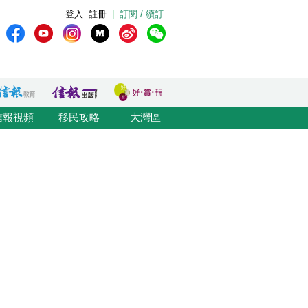
登入
註冊
|
訂閱 / 續訂
信報視頻
移民攻略
大灣區