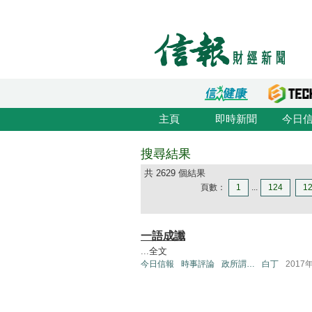
主頁
即時新聞
今日
搜尋結果
共 2629 個結果
頁數：
1
...
124
1
一語成讖
...
全文
今日信報
時事評論
政所謂…
白丁
2017