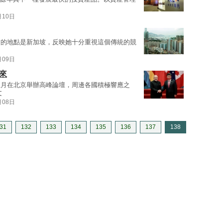
月10日
訪的地點是新加坡，反映她十分重視這個傳統的競
月09日
來
五月在北京舉辦高峰論壇，周邊各國積極響應之
文
月08日
31
132
133
134
135
136
137
138