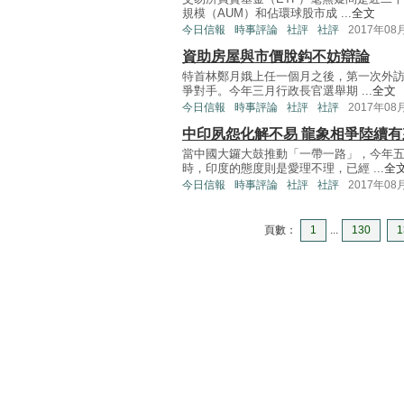
規模（AUM）和佔環球股市成 ...
全文
今日信報
時事評論
社評
社評
2017年08
資助房屋與市價脫鈎不妨辯論
特首林鄭月娥上任一個月之後，第一次外
爭對手。今年三月行政長官選舉期 ...
全文
今日信報
時事評論
社評
社評
2017年08
中印夙怨化解不易 龍象相爭陸續有
當中國大鑼大鼓推動「一帶一路」，今年
時，印度的態度則是愛理不理，已經 ...
全
今日信報
時事評論
社評
社評
2017年08
頁數：
1
...
130
1