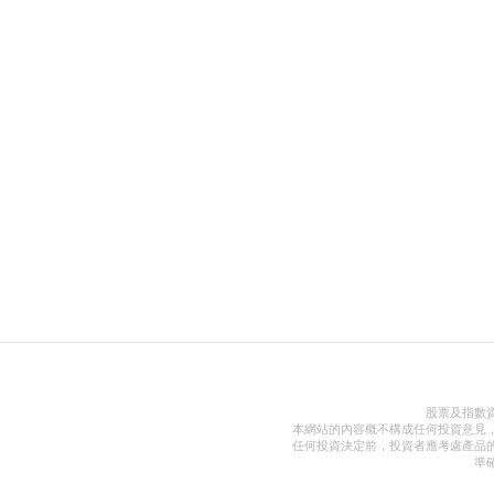
股票及指數
本網站的內容概不構成任何投資意見
任何投資決定前，投資者應考慮產品
準