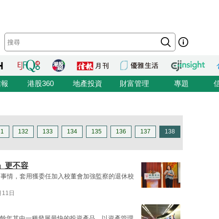
信報
港股360
地產投資
財富管理
專題
31
132
133
134
135
136
137
138
」更不容
的事情，套用獲委任加入校董會加強監察的退休校
月11日
十餘年其中一種發展最快的投資產品。以資產管理