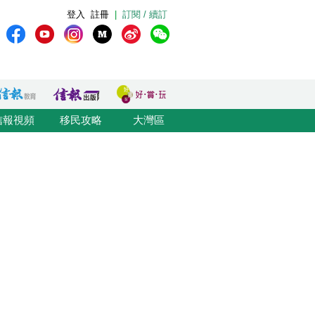
登入
註冊
|
訂閱 / 續訂
信報視頻
移民攻略
大灣區