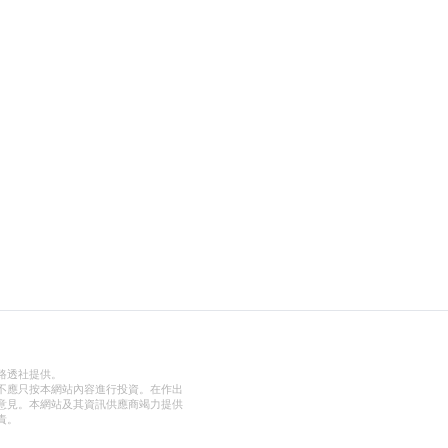
路透社提供。
不應只按本網站內容進行投資。在作出
意見。本網站及其資訊供應商竭力提供
責。