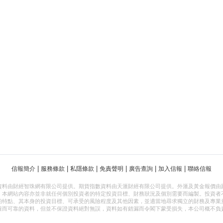
|
|
|
|
|
|
信報簡介
服務條款
私隱條款
免責聲明
廣告查詢
加入信報
聯絡信報
資料由財經智珠網有限公司提供。期貨指數資料由天滙財經有限公司提供。外滙及黃金報價由
，本網站內容亦並非就任何個別投資者的特定投資目標、財務狀況及個別需要而編製。投資者
的特點、其本身的投資目標、可承受的風險程度及其他因素，並適當地尋求獨立的財務及專業
確而可靠的資料，但並不保證資料絕對無誤，資料如有錯漏而令閣下蒙受損失，本公司概不負