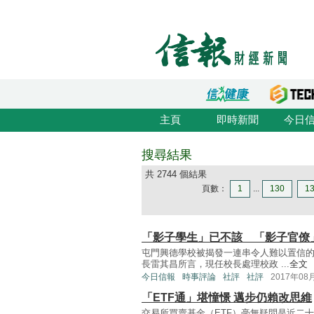
主頁
即時新聞
今日
搜尋結果
共 2744 個結果
頁數：
1
...
130
1
「影子學生」已不該 「影子官僚
屯門興德學校被揭發一連串令人難以置信
長雷其昌所言，現任校長處理校政 ...
全文
今日信報
時事評論
社評
社評
2017年08
「ETF通」堪憧憬 邁步仍賴改思維
交易所買賣基金（ETF）毫無疑問是近二