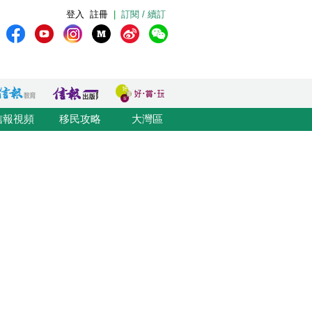
登入
註冊
|
訂閱 / 續訂
信報視頻
移民攻略
大灣區