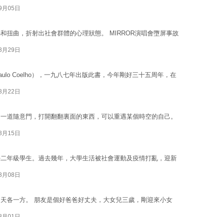
09月05日
扭曲，折射出社會群體的心理狀態。 MIRROR演唱會墮屏事故
08月29日
lo Coelho），一九八七年出版此書，今年剛好三十五周年，在
08月22日
是一道隨意門，打開翻翻裏面的東西，可以重遇某個時空的自己。
08月15日
學二年級學生。過去幾年，大學生活被社會運動及疫情打亂，迎新
08月08日
天各一方。 朋友是個好爸爸好丈夫，大女兒三歲，剛迎來小女
08月01日