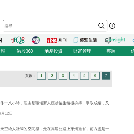
信報
港股360
地產投資
財富管理
專題
頁數：
1
2
3
4
5
6
7
工作十八小時，理由是職場新人應趁後生積極拚搏，爭取成績，又
09月12日
的天空給人壯闊的空間感，走在高速公路上穿州過省，前方盡是一