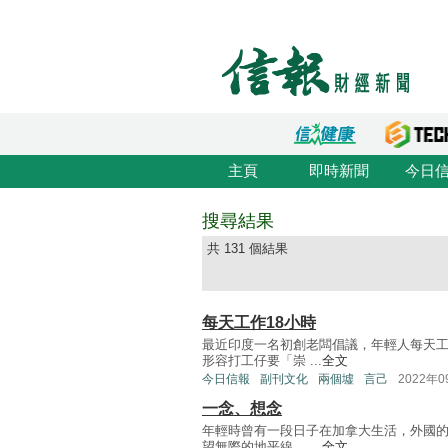
主頁
即時新聞
今日
搜尋結果
共 131 個結果
每天工作18小時
最近印度一名初創老闆倡議，年輕人每天
形容打工仔要「崇 ...
全文
今日信報
副刊文化
兩個墟
言己
2022年
一念、想念
年輕時曾有一段日子在加拿大生活，外國
望無際的地平線， ...
全文