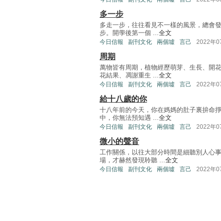
多一步
多走一步，往往看見不一樣的風景，總會發
步。開學後第一個 ...
全文
今日信報
副刊文化
兩個墟
言己
2022年
周期
萬物皆有周期，植物經歷萌芽、生長、開
花結果、凋謝重生 ...
全文
今日信報
副刊文化
兩個墟
言己
2022年
給十八歲的你
十八年前的今天，你在媽媽的肚子裏拚命
中，你無法預知遇 ...
全文
今日信報
副刊文化
兩個墟
言己
2022年
微小的聲音
工作關係，以往大部分時間是細聽別人心
場，才赫然發現聆聽 ...
全文
今日信報
副刊文化
兩個墟
言己
2022年