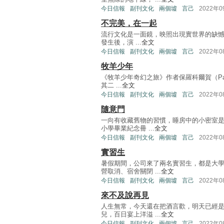
今日信報
副刊文化
兩個墟
言己
2022年
不完美，在一起
流行文化是一面鏡，映照出現實世界的缺憾和
發生後，演 ...
全文
今日信報
副刊文化
兩個墟
言己
2022年
牧羊少年
《牧羊少年奇幻之旅》作者保羅科爾賀（Pau
其二 ...
全文
今日信報
副刊文化
兩個墟
言己
2022年
隨意門
一向有收藏舊物的習慣，睡房中的小密室
小學畢業紀念冊 ...
全文
今日信報
副刊文化
兩個墟
言己
2022年
實習生
暑假期間，公司來了兩名實習生，都是大
營取消、宿舍關閉 ...
全文
今日信報
副刊文化
兩個墟
言己
2022年
來不及說再見
人生無常，今天還在把酒言歡，明天已經是
兒，百日宴上洋溢 ...
全文
今日信報
副刊文化
兩個墟
言己
2022年