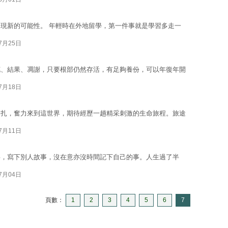
現新的可能性。 年輕時在外地留學，第一件事就是學習多走一
07月25日
花、結果、凋謝，只要根部仍然存活，有足夠養份，可以年復年開
07月18日
掙扎，奮力來到這世界，期待經歷一趟精采刺激的生命旅程。旅途
07月11日
事，寫下別人故事，沒在意亦沒時間記下自己的事。人生過了半
07月04日
頁數：
1
2
3
4
5
6
7