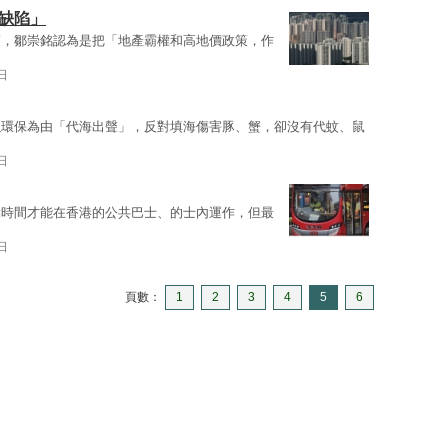
缺陷」
策，鄒崇銘認為是把「地產霸權和高地價政策，作
日
以環保為由「代海出聲」，反對填海傷害豚、蟹，卻沒有代蚊、鼠
日
點時間才能在香港的公共巴士、的士內運作，但最
日
頁數：
1
2
3
4
5
6