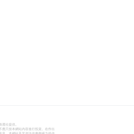
路透社提供。
不應只按本網站內容進行投資。在作出
意見。本網站及其資訊供應商竭力提供