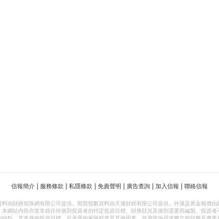
|
|
|
|
|
|
信報簡介
服務條款
私隱條款
免責聲明
廣告查詢
加入信報
聯絡信報
資料由財經智珠網有限公司提供。期貨指數資料由天滙財經有限公司提供。外滙及黃金報價由
，本網站內容亦並非就任何個別投資者的特定投資目標、財務狀況及個別需要而編製。投資者
的特點、其本身的投資目標、可承受的風險程度及其他因素，並適當地尋求獨立的財務及專業