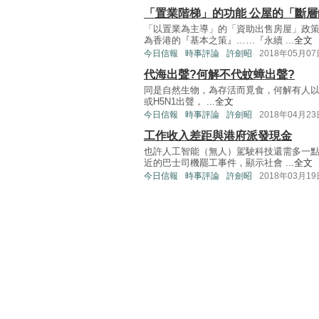
「置業階梯」的功能 公屋的「斷層
「以置業為主導」的「資助出售房屋」政
為香港的『基本之策』……『永續 ...
全文
今日信報
時事評論
許劍昭
2018年05月07
代海出聲?何解不代蚊蟑出聲?
同是自然生物，為存活而覓食，何解有人
或H5N1出聲， ...
全文
今日信報
時事評論
許劍昭
2018年04月23
工作收入差距與港府派發現金
也許人工智能（無人）駕駛科技還需多一
近的巴士司機罷工事件，顯示社會 ...
全文
今日信報
時事評論
許劍昭
2018年03月19