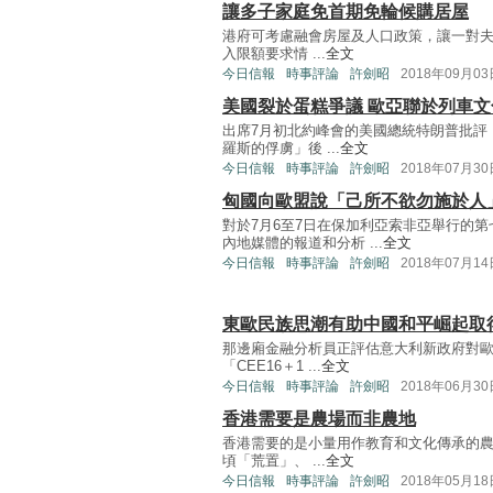
讓多子家庭免首期免輪候購居屋
港府可考慮融會房屋及人口政策，讓一對夫
入限額要求情 ...
全文
今日信報
時事評論
許劍昭
2018年09月03
美國裂於蛋糕爭議 歐亞聯於列車文
出席7月初北約峰會的美國總統特朗普批評
羅斯的俘虜」後 ...
全文
今日信報
時事評論
許劍昭
2018年07月30
匈國向歐盟說「己所不欲勿施於人
對於7月6至7日在保加利亞索非亞舉行的第
內地媒體的報道和分析 ...
全文
今日信報
時事評論
許劍昭
2018年07月14
東歐民族思潮有助中國和平崛起取
那邊廂金融分析員正評估意大利新政府對歐
「CEE16＋1 ...
全文
今日信報
時事評論
許劍昭
2018年06月30
香港需要是農場而非農地
香港需要的是小量用作教育和文化傳承的農
頃「荒置」、 ...
全文
今日信報
時事評論
許劍昭
2018年05月18