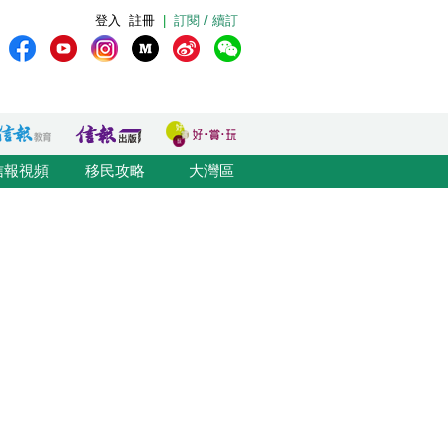
登入
註冊
|
訂閱 / 續訂
信報視頻
移民攻略
大灣區