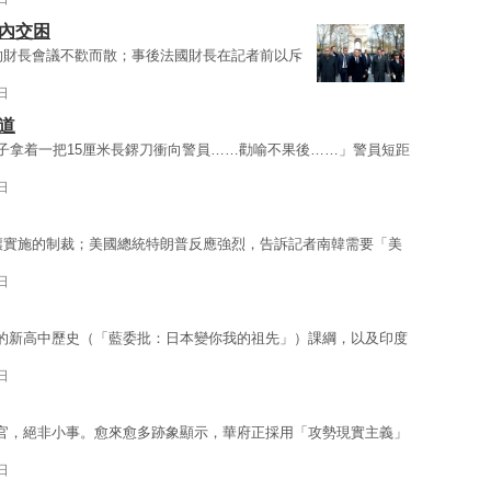
內交困
蘭的財長會議不歡而散；事後法國財長在記者前以斥
日
道
男子拿着一把15厘米長鎅刀衝向警員……勸喻不果後……」警員短距
日
平壤實施的制裁；美國總統特朗普反應強烈，告訴記者南韓需要「美
日
的新高中歷史（「藍委批：日本變你我的祖先」）課綱，以及印度
日
官，絕非小事。愈來愈多跡象顯示，華府正採用「攻勢現實主義」
日