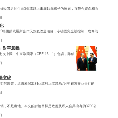
婦及其共同生育3個或以上未滿18歲孩子的家庭，在符合資產和收
日
化
「德國跟俄羅斯合作天然氣管道項目，令德國完全被控制，成為俄
日
」對華意義
七次中國—中東歐國家（CEE 16＋1）會議，雖然
日
得突破
盟的影響，這邊廂保加利亞政府正忙於為7月初在索菲亞舉行的
日
場，不是農地。本文的討論目標是政府及私人合共擁有的3700公
日