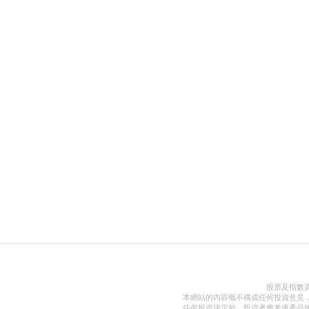
股票及指數
本網站的內容概不構成任何投資意見
任何投資決定前，投資者應考慮產品