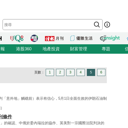
信報
港股360
地產投資
財富管理
專題
頁數：
1
2
3
4
5
6
談判「意外地」觸礁前）表示有信心，5月1日全面生效的伊朗石油制
日
利條件
份」的確認、中俄於委內瑞拉的協作、英美對一宗國際法院判決的