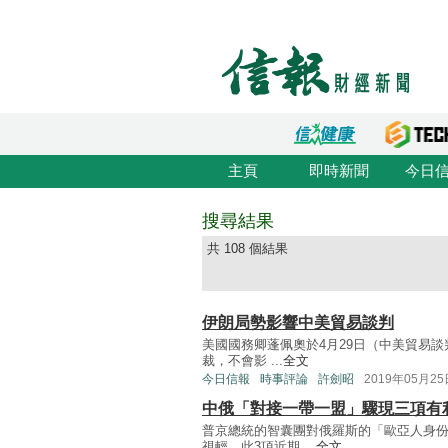
主頁
即時新聞
今日
搜尋結果
共 108 個結果
伊朗局勢影響中美貿易談判
美國國務卿蓬佩奧於4月29日（中美貿易
裁，不會影 ...
全文
今日信報
時事評論
許劍昭
2019年05月25
中俄「對接一帶一盟」驟現三項有
普京總統的智囊團對俄羅斯的「歐亞人身
視輕。此3項近期 ...
全文