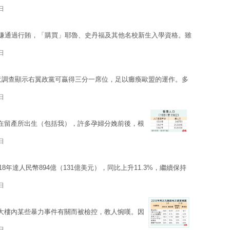
日
涉嫌通過行賄，「購買」耶魯、史丹福及其他名校新生入學資格。雖
日
民意調查顯示右翼政黨可贏得三分一席位，足以癱瘓歐盟的運作。多
日
嬰兒在留產所出生（包括我），許多孕婦分娩前後，根
日
8年達人民幣894億（131億美元），同比上升11.3%，繼續保持
日
大樓內某些暴力事件有關而被檢控，教人惋嘆。因
日