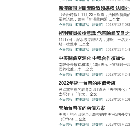
新漢薩同盟圖奪歐盟領導權 法國外
《金融時報》11月23日報道，法國與荷
罵的語氣，警告「新漢薩同盟 ...
全文
今日信報
時事評論
許劍昭
2018年12月08
挫削警員拔槍意識 危害除暴安良之
11月7日，深水埗港鐵站內，據報「一名
離一槍擊中 ...
全文
今日信報
時事評論
許劍昭
2018年11月14
中美關係空洞化 中韓合作須加快
南韓外長康京和10月10日表示正審閱對
國的批准」才 ...
全文
今日信報
時事評論
許劍昭
2018年10月24
2022年統一台灣的兩個考慮
民進黨主導的教育部8月通過「去中國化」
太平洋（「印太 ...
全文
今日信報
時事評論
許劍昭
2018年10月10
管治台灣省的兩個方案
美國月初召回與台北斷交的中美洲3國外交
（Offens ...
全文
今日信報
時事評論
許劍昭
2018年09月22