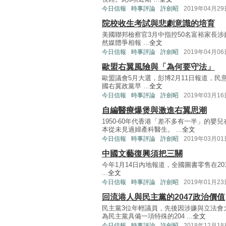
今日信報
時事評論
許劍昭
2019年04月29
院校收生考試與悲劇意識的培育
美國聯邦檢察官3月中指控50名富裕家長
然媒體爭相報 ...
全文
今日信報
時事評論
許劍昭
2019年04月06
歐盟右翼風險與「為何要守法」
歐盟議會5月大選，彭博2月11日報道，
國右翼政黨早 ...
全文
今日信報
時事評論
許劍昭
2019年03月16
自編醫療爆煲與激進右翼思潮
1950-60年代香港「差不多有一半」的
本從未見過婦產科醫生。 ...
全文
今日信報
時事評論
許劍昭
2019年03月01
中國文藝復興須把三關
今年1月14日內地報道，全國圖書零售在201
...
全文
今日信報
時事評論
許劍昭
2019年01月23
回流港人與民主黨的2047政治價值
民主黨3位年輕議員，先後因涉嫌與立法會
為民主黨具備一項特殊的204 ...
全文
今日信報
時事評論
許劍昭
2018年12月18