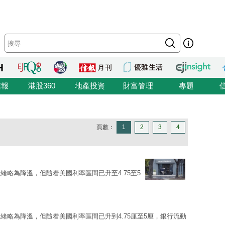
信報
港股360
地產投資
財富管理
專題
頁數：
1
2
3
4
略為降溫，但隨着美國利率區間已升至4.75至5
緒略為降溫，但隨着美國利率區間已升到4.75厘至5厘，銀行流動