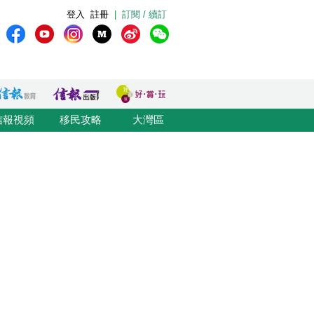
登入
註冊
|
訂閱 / 續訂
信報視頻
移民攻略
大灣區