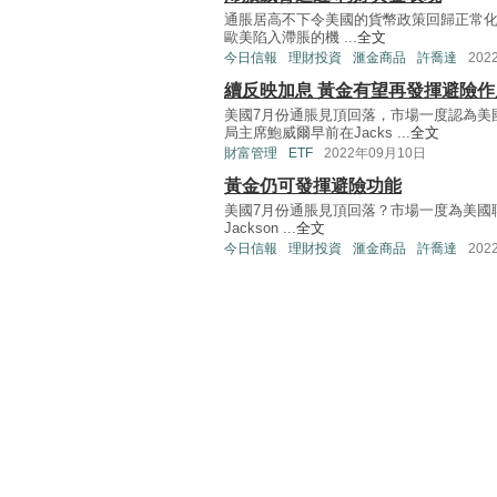
通脹居高不下令美國的貨幣政策回歸正常
歐美陷入滯脹的機 ...
全文
今日信報
理財投資
滙金商品
許喬達
202
續反映加息 黃金有望再發揮避險作
美國7月份通脹見頂回落，市場一度認為美
局主席鮑威爾早前在Jacks ...
全文
財富管理
ETF
2022年09月10日
黃金仍可發揮避險功能
美國7月份通脹見頂回落？市場一度為美國
Jackson ...
全文
今日信報
理財投資
滙金商品
許喬達
202