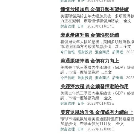
財富管理
ETF
2023年02月09日
憧憬放慢加息 金價升勢有望持續
美國聯儲局於去年大幅加息後，多項經濟
力正在減弱，市場憧憬聯儲局將放 ...
全文
財富管理
ETF
2023年01月17日
衰退憂慮升溫 金價漲勢延續
聯儲局去年大幅加息後，美國多項經濟數
市場憧憬局方將放慢加息步伐，甚 ...
全文
今日信報
理財投資
滙金商品
許喬達
202
美通脹續降溫 金價有力向上
美國去年第三季國內生產總值（GDP）終值按
調，市場一度解讀為經 ...
全文
今日信報
理財投資
滙金商品
許喬達
202
美經濟放緩 黃金續發揮避險作用
美國去年第三季國內生產總值（GDP）終值按
調，市場一度解讀為經 ...
全文
財富管理
ETF
2023年01月03日
美衰退風險升溫 金價或有力續向上
環球市場氣氛隨着美國通脹降溫而轉趨樂觀
加息步伐，帶動金價於11月反 ...
全文
財富管理
ETF
2022年12月08日