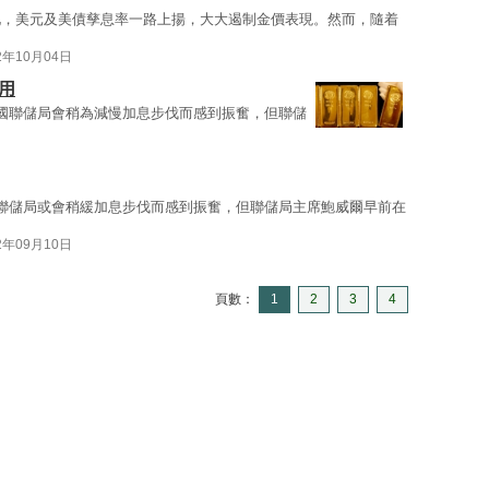
化，美元及美債孳息率一路上揚，大大遏制金價表現。然而，隨着
2年10月04日
用
國聯儲局會稍為減慢加息步伐而感到振奮，但聯儲
聯儲局或會稍緩加息步伐而感到振奮，但聯儲局主席鮑威爾早前在
2年09月10日
頁數：
1
2
3
4