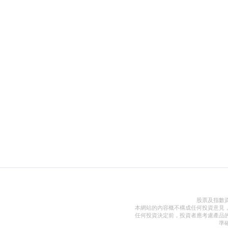
股票及指數
本網站的內容概不構成任何投資意見
任何投資決定前，投資者應考慮產品
準