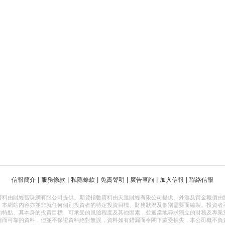
|
|
|
|
|
|
信報簡介
服務條款
私隱條款
免責聲明
廣告查詢
加入信報
聯絡信報
資料由財經智珠網有限公司提供。期貨指數資料由天滙財經有限公司提供。外滙及黃金報價由
，本網站內容亦並非就任何個別投資者的特定投資目標、財務狀況及個別需要而編製。投資者
的特點、其本身的投資目標、可承受的風險程度及其他因素，並適當地尋求獨立的財務及專業
確而可靠的資料，但並不保證資料絕對無誤，資料如有錯漏而令閣下蒙受損失，本公司概不負