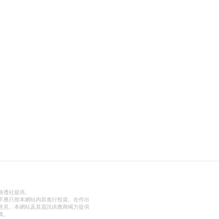
路透社提供。
不應只按本網站內容進行投資。在作出
意見。本網站及其資訊供應商竭力提供
責。