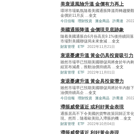
美衰退風險升溫 金價有力再上
環球市場氣氛隨着美國通脹降溫而轉趨樂觀
金價於11月反 ...
全文
今日信報
理財投資
滙金商品
許喬達
202
美國通脹降溫 金價現見底跡象
隨着美國通脹自6月份高見9.1%後持續回
市場對美國聯儲局未來會減 ...
全文
財富管理
ETF
2022年11月21日
衰退憂慮升溫 黃金仍具投資吸引力
雖然市場早已預期美國聯儲局將會於年內剩
組宣布減產，推動油價持續高 ...
全文
財富管理
ETF
2022年11月01日
衰退憂慮升溫 黃金具投資潛力
雖然市場早已預期美國聯儲局將於年內餘下
油價持續高企 ...
全文
今日信報
理財投資
滙金商品
許喬達
202
滯脹威脅逼近 或利好黃金表現
通脹居高不下令美國的貨幣政策回歸正常
現。然而，隨着歐美陷入滯脹的機 ...
全文
財富管理
ETF
2022年10月04日
滯脹威脅逼近 利好黃金表現