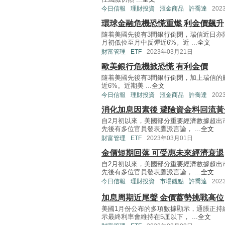
今日信報
理財投資
滙金商品
許喬達
202
環球金融危機恐慌重燃 利金價飆升
隨着美國先後有3間銀行倒閉，瑞信近日亦
月初低位至月中反彈近6%。近 ...
全文
財富管理
ETF
2023年03月21日
歐美銀行危機掀恐慌 有利金價
隨着美國先後有3間銀行倒閉，加上瑞信的
近6%。近期美 ...
全文
今日信報
理財投資
滙金商品
許喬達
202
消化加息因素後 避險資金料回流黃
自2月初以來，美國部分重要經濟數據超出
先後有多位官員發表鷹派言論， ...
全文
財富管理
ETF
2023年03月01日
金價短期回落 可受惠未來經濟衰退
自2月初以來，美國部分重要經濟數據超出
先後有多位官員發表鷹派言論， ...
全文
今日信報
理財投資
市場觀點
許喬達
202
加息周期近尾聲 金價蓄勢挑戰高位
美國1月份公布的多項數據顯示，通脹正持
示最終利率會維持在5厘以下， ...
全文