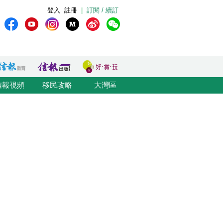
登入
註冊
|
訂閱 / 續訂
信報視頻
移民攻略
大灣區