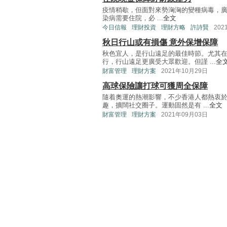
疫情稍歇，但面對來勢洶洶的變種病毒，
染病需要住院，必 ...
全文
今日信報
理財投資
理財方略
許詩賢
202
秋日行山或有損傷 意外保增保障
秋色宜人，是行山遠足的最佳時節。尤其
行，行山遠足更廣受大眾歡迎。但謹 ...
全
財富管理
理財方案
2021年10月29日
高球保險讓打球可獲周全保障
隨着奧運的熱潮影響，不少香港人都熱衷
趣，擴闊社交圈子。運動固然是有 ...
全文
財富管理
理財方案
2021年09月03日