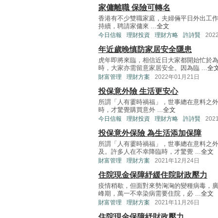
家傭離職 保險可轉名
香港有不少雙職家庭，夫婦倆平日外出工
持續，聘請家傭來 ...
全文
今日信報
理財投資
理財方略
許詩賢
202
年近歲晚慎防家居安全隱患
虎年即將來臨，相信近日大家都開始忙於
時，大家亦需留意家居安全。因為臨 ...
全
財富管理
理財方案
2022年01月21日
投保意外險 生活更安心
所謂「人有霎時禍福」，世事總在意料之
時，才驚覺購買意外 ...
全文
今日信報
理財投資
理財方略
許詩賢
202
投保意外保險 為生活添加保障
所謂「人有霎時禍福」，世事總在意料之
及。許多人在不幸降臨時，才驚覺 ...
全文
財富管理
理財方案
2021年12月24日
住院現金保障紓緩住院財政壓力
疫情稍歇，但面對來勢洶洶的變種病毒，
峰期，萬一不幸染病需要住院，必 ...
全文
財富管理
理財方案
2021年11月26日
住院現金保障紓財政壓力