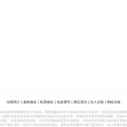
|
|
|
|
|
|
信報簡介
服務條款
私隱條款
免責聲明
廣告查詢
加入信報
聯絡信報
資料由財經智珠網有限公司提供。期貨指數資料由天滙財經有限公司提供。外滙及黃金報價由
，本網站內容亦並非就任何個別投資者的特定投資目標、財務狀況及個別需要而編製。投資者
的特點、其本身的投資目標、可承受的風險程度及其他因素，並適當地尋求獨立的財務及專業
確而可靠的資料，但並不保證資料絕對無誤，資料如有錯漏而令閣下蒙受損失，本公司概不負