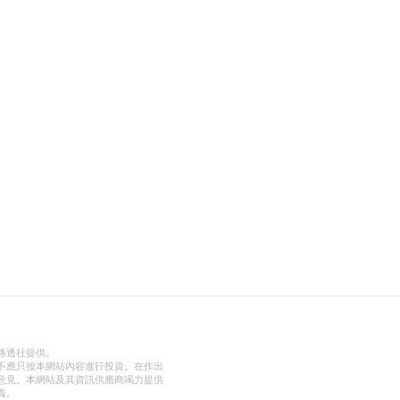
路透社提供。
不應只按本網站內容進行投資。在作出
意見。本網站及其資訊供應商竭力提供
責。