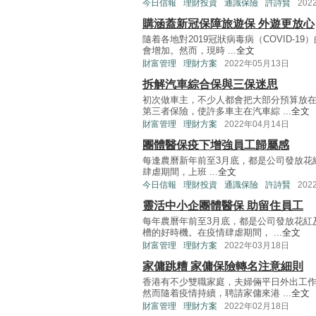
今日信報
理財投資
通識保險
許詩賢
202
購涵蓋新冠保障旅遊保 外遊更放心
隨着各地對2019冠狀病毒病（COVID-
會增加。然而，現時 ...
全文
財富管理
理財方案
2022年05月13日
拆解汽車綜合保與三保迷思
初次做車主，不少人都會把大部分預算放
第三者保險，使許多車主在汽車綜 ...
全文
財富管理
理財方案
2022年04月14日
團體醫保疫下增強員工歸屬感
每逢農曆新年前至3月底，都是公司發放花
肆虐期間，上班 ...
全文
今日信報
理財投資
通識保險
許詩賢
202
靈活中小企團體醫保 助留住員工
每年農曆年前至3月底，都是公司發放花紅
槽的好時機。在疫情肆虐期間， ...
全文
財富管理
理財方案
2022年03月18日
家傭跳糟 家傭保險轉名注意細則
香港有不少雙職家庭，夫婦倆平日外出工
然而隨着疫情持續，聘請家傭來港 ...
全文
財富管理
理財方案
2022年02月18日