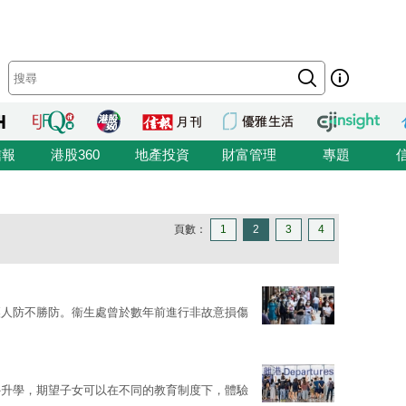
信報
港股360
地產投資
財富管理
專題
頁數：
1
2
3
4
讓人防不勝防。衞生處曾於數年前進行非故意損傷
外升學，期望子女可以在不同的教育制度下，體驗