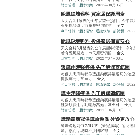
財富管理
理財方案
2022年08月05日
颱風破壞難料 買家居保護周全
天文台3月發表的全年展望中預計，今年襲
有颱風襲港，市民應密切留意 ...
全文
今日信報
理財投資
通識保險
許詩賢
202
颱風破壞難料 投保家居保買安心
天文台於3月發表的全年展望中預計，今年
若有颱風襲港，市民應密切留 ...
全文
財富管理
理財方案
2022年07月08日
選購住院醫療保 先了解涵蓋範圍
每個人患病時都希望能夠獲得最適切的治
輒數萬元，甚至可 ...
全文
今日信報
理財投資
通識保險
許詩賢
202
購住院醫療保 先了解保障範圍
每個人患病時都希望能夠獲得最適切的治
種雜項費用，動輒數萬元，甚至可 ...
全文
財富管理
理財方案
2022年06月10日
購涵蓋新冠保障旅遊保 外遊更放心
隨着各地對COVID-19（新冠病毒）的
加。然而，現時不少國家都 ...
全文