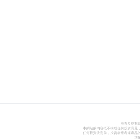
股票及指數
本網站的內容概不構成任何投資意見
任何投資決定前，投資者應考慮產品
準