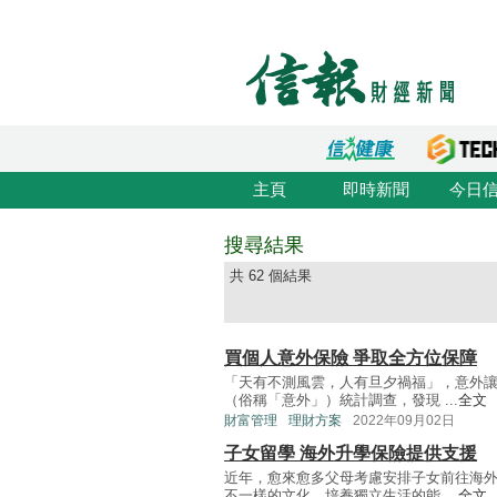
主頁
即時新聞
今日
搜尋結果
共 62 個結果
買個人意外保險 爭取全方位保障
「天有不測風雲，人有旦夕禍福」，意外
（俗稱「意外」）統計調查，發現 ...
全文
財富管理
理財方案
2022年09月02日
子女留學 海外升學保險提供支援
近年，愈來愈多父母考慮安排子女前往海
不一樣的文化，培養獨立生活的能 ...
全文