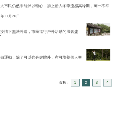
廣大市民仍然未能掉以輕心，加上踏入冬季流感高峰期，萬一不幸
1年11月26日
在疫情下無法外遊，市民進行戶外活動的風氣盛
文
於做運動，除了可以強身健體外，亦可培養個人興
頁數：
1
2
3
4