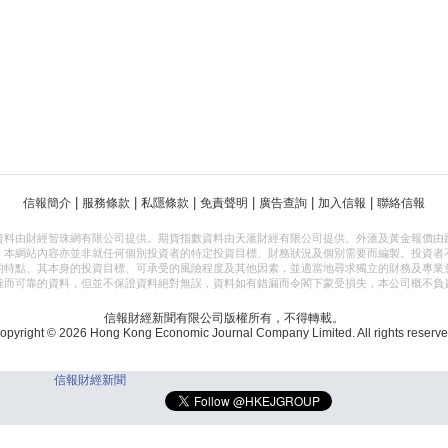
|
|
|
|
|
|
信報簡介
服務條款
私隱條款
免責聲明
廣告查詢
加入信報
聯絡信報
資料由財經智珠網有限公司提供。期貨指數資料由天滙財經有限公司提供。外滙及黃金報價由
，本網站內容亦並非就任何個別投資者的特定投資目標、財務狀況及個別需要而編製。投資者
的特點、其本身的投資目標、可承受的風險程度及其他因素，並適當地尋求獨立的財務及專業
確而可靠的資料，但並不保證資料絕對無誤，資料如有錯漏而令閣下蒙受損失，本公司概不負
信報財經新聞有限公司版權所有，不得轉載。
opyright © 2026 Hong Kong Economic Journal Company Limited. All rights reserve
信報財經新聞