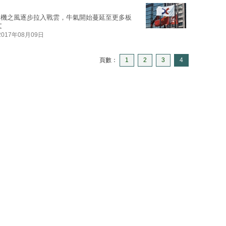
投機之風逐步拉入戰雲，牛氣開始蔓延至更多板
文
2017年08月09日
頁數：
1
2
3
4