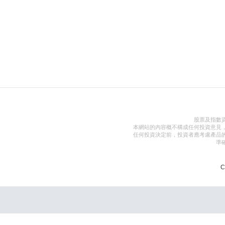
股票及指數
本網站的內容概不構成任何投資意見
任何投資決定前，投資者應考慮產品
準
C