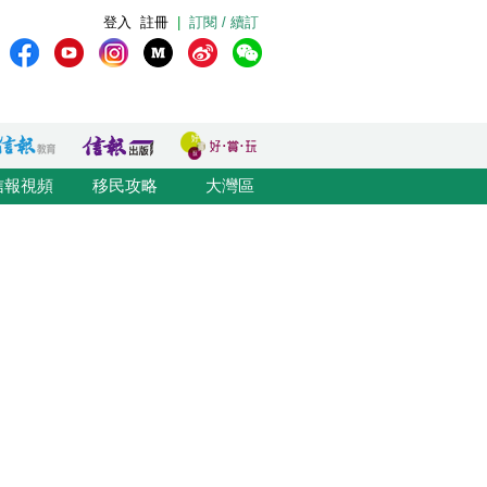
登入
註冊
|
訂閱 / 續訂
信報視頻
移民攻略
大灣區