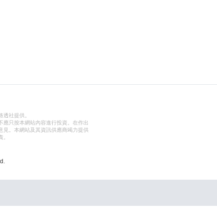
路透社提供。
不應只按本網站內容進行投資。在作出
意見。本網站及其資訊供應商竭力提供
責。
d.