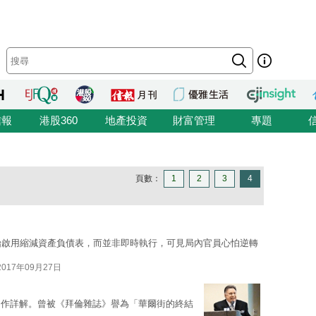
信報
港股360
地產投資
財富管理
專題
頁數：
1
2
3
4
始啟用縮減資產負債表，而並非即時執行，可見局內官員心怕逆轉
2017年09月27日
多作詳解。曾被《拜倫雜誌》譽為「華爾街的終結