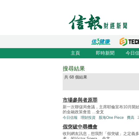
主頁
即時新聞
今日
搜尋結果
共 68 個結果
市場參與者原罪
新一次聯儲局會議，主席耶倫宣布10月開
的金融政策會造 ...
全文
今日信報
理財投資
股海One Piece
費高
假突破中尋機會
收到網友訊息，想我對「假突破」之定義
者」的Victor Spera ...
全文