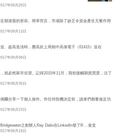
2017年09月20日
對近期港股的形容。簡單而言，市場除了缺乏令資金產生亢奮作用
2017年09月13日
追、趁高造淡時，費高於上周相中高偉電子（01415）並在
2017年09月06日
就必然冧市在望。記得2015年11月，我初接觸期貨買賣，沽了
2017年08月30日
過偶爾分享一下個人操作。作任何投機決定前，讀者們都要做足功
2017年08月23日
ter之創辦人Ray Dalio在LinkedIn發了R ...
全文
2017年08月16日