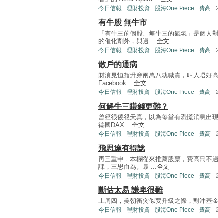
今日信報
理財投資
股海One Piece
費高
有牛股 無牛市
「有牛三的個股、無牛三的氣氛」是個人
的催化劑外，與過 ...
全文
今日信報
理財投資
股海One Piece
費高
散戶的通病
財演見恒指升穿兩萬八就喊貴，叫人唔好高
Facebook ...
全文
今日信報
理財投資
股海One Piece
費高
何解牛三賺錢更難？
曾經很儍很天真，以為每當有恐慌消息出現，
德國DAX ...
全文
今日信報
理財投資
股海One Piece
費高
飛思達有得諗
再三重申，本欄從來推薦股票，費高只不
課，三思而為。最 ...
全文
今日信報
理財投資
股海One Piece
費高
斷估太易 謙卑很難
上周四，美朝衝突似要升級之際，對沖基金Bridgewa
今日信報
理財投資
股海One Piece
費高