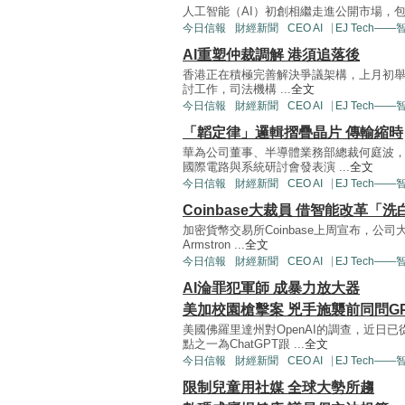
人工智能（AI）初創相繼走進公開市場，包含xAI
今日信報
財經新聞
CEO AI⎹ EJ Tech—
AI重塑仲裁調解 港須追落後
香港正在積極完善解決爭議架構，上月初
討工作，司法機構 ...
全文
今日信報
財經新聞
CEO AI⎹ EJ Tech—
「韜定律」邏輯摺疊晶片 傳輸縮時
華為公司董事、半導體業務部總裁何庭波，
國際電路與系統研討會發表演 ...
全文
今日信報
財經新聞
CEO AI⎹ EJ Tech—
Coinbase大裁員 借智能改革「洗
加密貨幣交易所Coinbase上周宣布，公司
Armstron ...
全文
今日信報
財經新聞
CEO AI⎹ EJ Tech—
AI淪罪犯軍師 成暴力放大器
美加校園槍擊案 兇手施襲前同問G
美國佛羅里達州對OpenAI的調查，近日
點之一為ChatGPT跟 ...
全文
今日信報
財經新聞
CEO AI⎹ EJ Tech—
限制兒童用社媒 全球大勢所趨