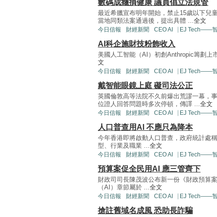
數碼成癮損健康 議員倡立法規管
最近希臘宣布明年開始，禁止15歲以下兒
當地同類法案通過後，提出具體 ...
全文
今日信報
財經新聞
CEO AI⎹ EJ Tech—
AI科企施財技粉飾收入
美國人工智能（AI）初創Anthropic籌劃上
文
今日信報
財經新聞
CEO AI⎹ EJ Tech—
戴智能眼鏡上庭 礙司法公正
英國倫敦高等法院不久前爆出荒謬一幕，
位證人回答問題時多次停頓，傳譯 ...
全文
今日信報
財經新聞
CEO AI⎹ EJ Tech—
人口普查用AI 不應只為降本
今年香港即將啟動人口普查，政府統計處稱
型、行業及職業 ...
全文
今日信報
財經新聞
CEO AI⎹ EJ Tech—
預算案促全民用AI 應三管齊下
財政司司長陳茂波公布新一份《財政預算
（AI）章節屬於 ...
全文
今日信報
財經新聞
CEO AI⎹ EJ Tech—
搶註舊域名成風 恐助長詐騙