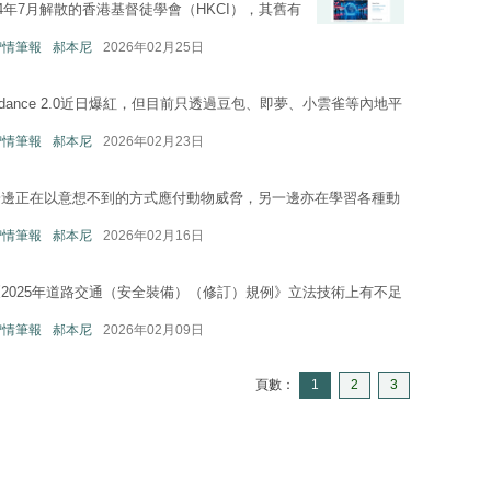
4年7月解散的香港基督徒學會（HKCI），其舊有
—智情筆報
郝本尼
2026年02月25日
dance 2.0近日爆紅，但目前只透過豆包、即夢、小雲雀等內地平
—智情筆報
郝本尼
2026年02月23日
一邊正在以意想不到的方式應付動物威脅，另一邊亦在學習各種動
—智情筆報
郝本尼
2026年02月16日
2025年道路交通（安全裝備）（修訂）規例》立法技術上有不足
—智情筆報
郝本尼
2026年02月09日
頁數：
1
2
3