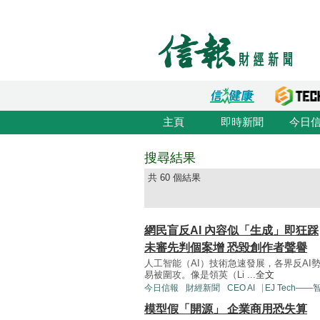
主頁
即時新聞
今日
搜尋結果
共 60 個結果
網民盲反AI 內容似「生成」即狂踩
未審先判個案增 恐毀創作者聲譽
人工智能（AI）技術急速發展，各界反AI
易被圍攻。像是領英（Li ...
全文
今日信報
財經新聞
CEO AI⎹ EJ Tech—
模型假「開源」 企業商用恐失算