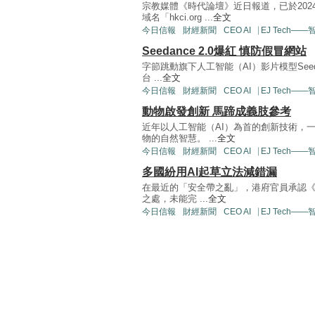
宗教媒體《時代論壇》近日報道，已於202
域名「hkci.org ...
全文
今日信報
財經新聞
CEO AI⎹ EJ Tech—
Seedance 2.0爆紅 慎防假冒網站
字節跳動旗下人工智能（AI）影片模型See
台 ...
全文
今日信報
財經新聞
CEO AI⎹ EJ Tech—
動物啟發創新 馬蹄成義肢參考
近年以人工智能（AI）為首的創新技術，
物的自然智慧。 ...
全文
今日信報
財經新聞
CEO AI⎹ EJ Tech—
多國紛用AI起草立法減錯漏
在最近的「安全帶之亂」，港府官員承認《
之處，未能完 ...
全文
今日信報
財經新聞
CEO AI⎹ EJ Tech—