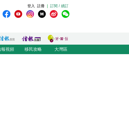
登入
註冊
|
訂閱 / 續訂
信報視頻
移民攻略
大灣區