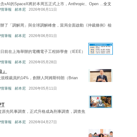
的SpaceX將於本周五正式上市，Anthropic、Open ...
全文
—智情筆報
郝本尼
2026年06月11日
舉辦了「調解周」與全球調解峰會，當局全面啟動《仲裁條例》檢
—智情筆報
郝本尼
2026年06月01日
日前在上海舉辦的電機電子工程師學會（IEEE）
—智情筆報
郝本尼
2026年05月28日
白」
大規模裁員約14%，創辦人阿姆斯特朗（Brian
—智情筆報
郝本尼
2026年05月11日
PT
已從原先民事調查，正式升格成為刑事調查，調查焦
—智情筆報
郝本尼
2026年04月27日