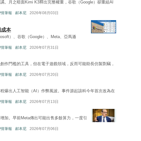
月之暗面Kimi K3釋出完整權重，谷歌（Google）卻重組Al
—智情筆報
郝本尼
2026年08月03日
補成本
oft）、谷歌（Google）、Meta、亞馬遜
—智情筆報
郝本尼
2026年07月31日
低創作門檻的工具，但在電子遊戲領域，反而可能助長仿製剽竊，
—智情筆報
郝本尼
2026年07月20日
程爆出人工智能（AI）作弊風波。事件源起該科今年首次改為在
—智情筆報
郝本尼
2026年07月13日
增加。早前Meta傳出可能出售多餘算力，一度引
—智情筆報
郝本尼
2026年07月06日