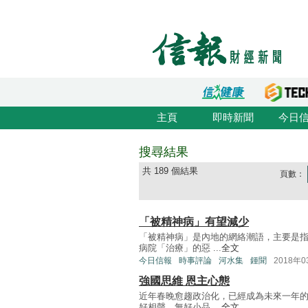
主頁
即時新聞
今日
搜尋結果
共 189 個結果
頁數：
「被精神病」有望減少
「被精神病」是內地的網絡潮語，主要是
病院「治療」的惡 ...
全文
今日信報
時事評論
河水集
鍾聞
2018年
強國思維 恩主心態
近年春晚愈趨政治化，已經成為未來一年
好相聲、無好小品 ...
全文