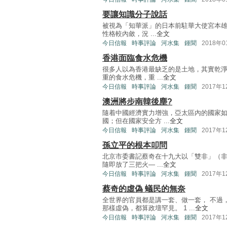
要讓知識分子說話
被視為「知華派」的日本前駐華大使宮本雄
性格較內斂，況 ...
全文
今日信報
時事評論
河水集
鍾聞
2018年
香港面臨食水危機
很多人以為香港最缺乏的是土地，其實乾
重的食水危機，重 ...
全文
今日信報
時事評論
河水集
鍾聞
2017年
澳洲將步南韓後塵?
隨着中國經濟實力增強，亞太區內的國家
國；但在國家安全方 ...
全文
今日信報
時事評論
河水集
鍾聞
2017年
孫立平的根本叩問
北京市委書記蔡奇在十九大以「雙非」（
隨即放了三把火— ...
全文
今日信報
時事評論
河水集
鍾聞
2017年
蔡奇的虛偽 蟻民的無奈
全世界的官員都是講一套、做一套， 不過
那樣虛偽，都算政壇罕見。 1 ...
全文
今日信報
時事評論
河水集
鍾聞
2017年