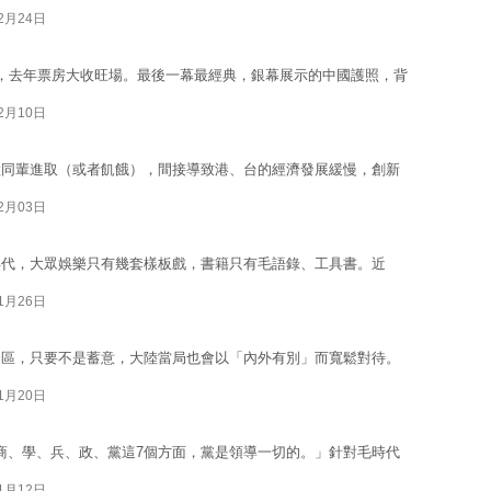
02月24日
，去年票房大收旺場。最後一幕最經典，銀幕展示的中國護照，背
02月10日
陸同輩進取（或者飢餓），間接導致港、台的經濟發展緩慢，創新
02月03日
年代，大眾娛樂只有幾套樣板戲，書籍只有毛語錄、工具書。近
01月26日
禁區，只要不是蓄意，大陸當局也會以「內外有別」而寬鬆對待。
01月20日
、商、學、兵、政、黨這7個方面，黨是領導一切的。」針對毛時代
01月12日