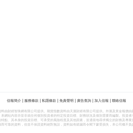
|
|
|
|
|
|
信報簡介
服務條款
私隱條款
免責聲明
廣告查詢
加入信報
聯絡信報
資料由財經智珠網有限公司提供。期貨指數資料由天滙財經有限公司提供。外滙及黃金報價由
，本網站內容亦並非就任何個別投資者的特定投資目標、財務狀況及個別需要而編製。投資者
的特點、其本身的投資目標、可承受的風險程度及其他因素，並適當地尋求獨立的財務及專業
確而可靠的資料，但並不保證資料絕對無誤，資料如有錯漏而令閣下蒙受損失，本公司概不負