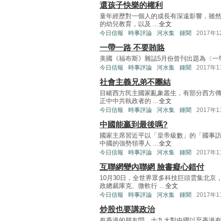
還孩子快樂的權利
童年經歷對一個人的成長有深遠影響，雖
的幼兒教育，以及 ...
全文
今日信報
時事評論
河水集
鍾聞
2017年
一帶一路 不要賄賂
美國《福布斯》雜誌5月份曾刊出題為〈一帶一路，很多
今日信報
時事評論
河水集
鍾聞
2017年
社會主義兄弟不團結
目睹西方民主國家亂象叢生，有部分西方
正中中共執政者的 ...
全文
今日信報
時事評論
河水集
鍾聞
2017年
中國能贏到最後嗎?
國家主席習近平以「皇帝級數」的「國事
中國的強勢領導人 ...
全文
今日信報
時事評論
河水集
鍾聞
2017年
互聯網變內聯網 臉書癡心錯付
10月30日，全世界眾多科技巨頭雲集北京，
政總裁庫克、微軟行 ...
全文
今日信報
時事評論
河水集
鍾聞
2017年
炒股也要講政治
有香港的朋友問，十九大對中國以至香港有