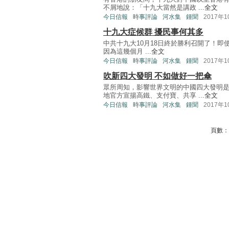
不屑地說：「十九大當然是講政 ...
全文
今日信報
時事評論
河水集
鍾聞
2017年
十九大症候群 擾民事何其多
中共十九大10月18日終於勝利召開了！
因為這幾個月 ...
全文
今日信報
時事評論
河水集
鍾聞
2017年
吹新四大發明 不如做好一把傘
眾所周知，影響世界文明的中國四大發明是
地官方宣揚高鐵、支付寶、共享 ...
全文
今日信報
時事評論
河水集
鍾聞
2017年
頁數：