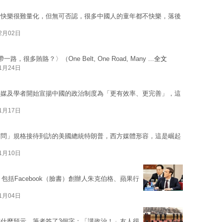
然快樂很難量化，但無可否認，很多中國人的童年都不快樂，落後
12月02日
賄賂？〉（One Belt, One Road, Many ...
全文
11月24日
傳媒及學者開始宣揚中國的政治制度為「更有效率、更完善」，這
11月17日
訪問」規格接待到訪的美國總統特朗普，西方媒體形容，這是崛起
11月10日
包括Facebook（臉書）創辦人朱克伯格、蘋果行
11月04日
什麼預示。筆者答了3個字：「講政治！」友人很