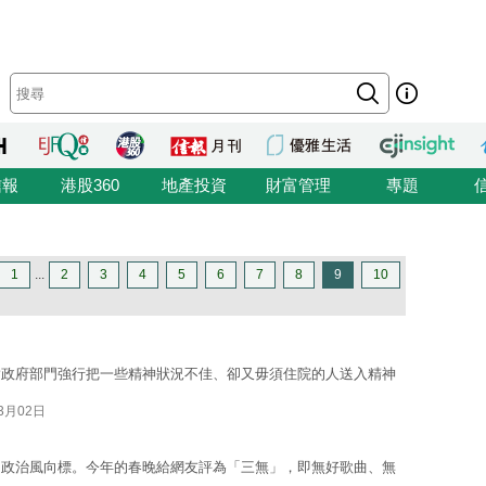
信報
港股360
地產投資
財富管理
專題
1
...
2
3
4
5
6
7
8
9
10
指政府部門強行把一些精神狀況不佳、卻又毋須住院的人送入精神
03月02日
的政治風向標。今年的春晚給網友評為「三無」，即無好歌曲、無