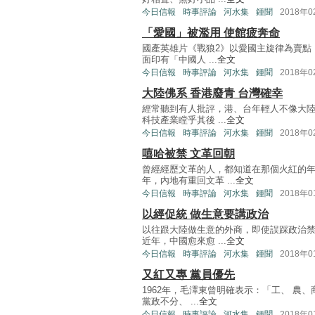
今日信報
時事評論
河水集
鍾聞
2018年
「愛國」被濫用 使館疲奔命
國產英雄片《戰狼2》以愛國主旋律為賣點
面印有「中國人 ...
全文
今日信報
時事評論
河水集
鍾聞
2018年
大陸佛系 香港廢青 台灣確幸
經常聽到有人批評，港、台年輕人不像大
科技產業瞠乎其後 ...
全文
今日信報
時事評論
河水集
鍾聞
2018年
嘻哈被禁 文革回朝
曾經經歷文革的人，都知道在那個火紅的
年，內地有重回文革 ...
全文
今日信報
時事評論
河水集
鍾聞
2018年
以經促統 做生意要講政治
以往跟大陸做生意的外商，即使誤踩政治
近年，中國愈來愈 ...
全文
今日信報
時事評論
河水集
鍾聞
2018年
又紅又專 黨員優先
1962年，毛澤東曾明確表示：「工、 農
黨政不分、 ...
全文
今日信報
時事評論
河水集
鍾聞
2018年