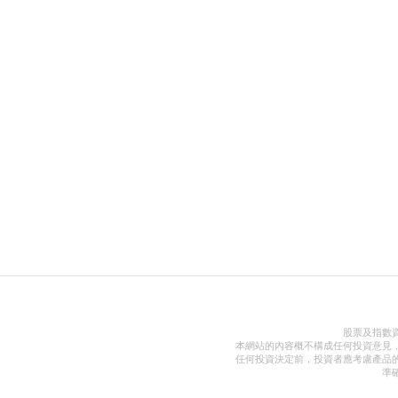
股票及指數
本網站的內容概不構成任何投資意見
任何投資決定前，投資者應考慮產品
準