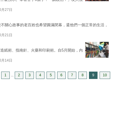
10月27日
即使不關心政事的老百姓也希望圓滿閉幕，還他們一個正常的生活，
10月21日
造紙術、指南針、火藥和印刷術。自5月開始，內
10月14日
1
...
2
3
4
5
6
7
8
9
10