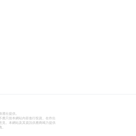
路透社提供。
不應只按本網站內容進行投資。在作出
意見。本網站及其資訊供應商竭力提供
責。