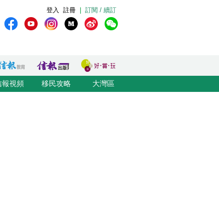
登入
註冊
|
訂閱 / 續訂
信報視頻
移民攻略
大灣區