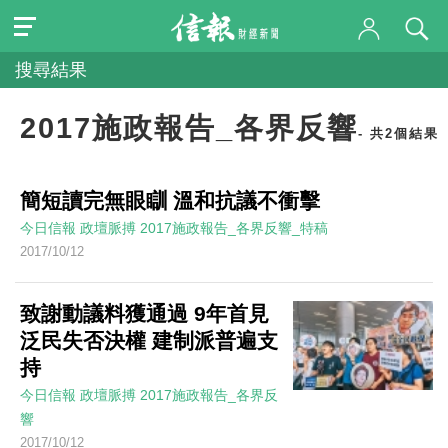
搜尋結果
2017施政報告_各界反響
- 共2個結果
簡短讀完無眼瞓 溫和抗議不衝擊
今日信報
政壇脈搏
2017施政報告_各界反響_特稿
2017/10/12
致謝動議料獲通過 9年首見
泛民失否決權 建制派普遍支
持
今日信報
政壇脈搏
2017施政報告_各界反
響
2017/10/12