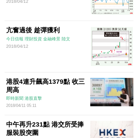
2018/04/12
亢奮過後 趁彈獲利
今日信報
理財投資
金融峰景
陸文
2018/04/12
港股4連升飆高1379點 收三
周高
即時新聞
港股直擊
2018/04/11 05:11
中午再升231點 港交所受捧
服裝股突圍