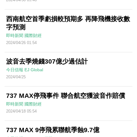
西南航空首季虧損較預期多 再降飛機接收數
字預測
即時新聞
國際財經
2024/04/26 01:54
波音去季燒錢307億少過估計
今日信報
EJ Global
2024/04/25
737 MAX停飛事件 聯合航空獲波音作賠償
即時新聞
國際財經
2024/04/18 05:54
737 MAX 9停飛累聯航季蝕9.7億