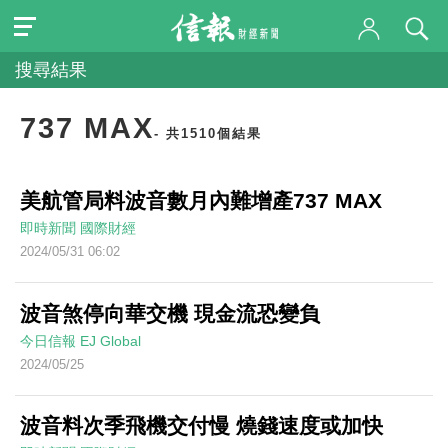
搜尋結果
737 MAX
- 共1510個結果
美航管局料波音數月內難增產737 MAX
即時新聞
國際財經
2024/05/31 06:02
波音煞停向華交機 現金流恐變負
今日信報
EJ Global
2024/05/25
波音料次季飛機交付慢 燒錢速度或加快