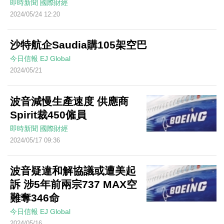
即時新聞
國際財經
2024/05/24 12:20
沙特航企Saudia購105架空巴
今日信報
EJ Global
2024/05/21
波音減慢生產速度 供應商
Spirit裁450僱員
即時新聞
國際財經
2024/05/17 09:36
波音疑違和解協議或遭美起
訴 涉5年前兩宗737 MAX空
難奪346命
今日信報
EJ Global
2024/05/16