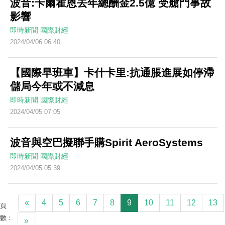
波音:卡爾霍恩去年總酬金2.5億 受艙門事故
影響
即時新聞
國際財經
2024/04/06 06:40
【國際早班車】卡什卡里:抗通脹進展如停滯
儲局今年或不減息
即時新聞
國際財經
2024/04/05 07:05
波音與空巴擬聯手購Spirit AeroSystems
即時新聞
國際財經
2024/04/05 05:39
«
4
5
6
7
8
9
10
11
12
13
頁
數：
»