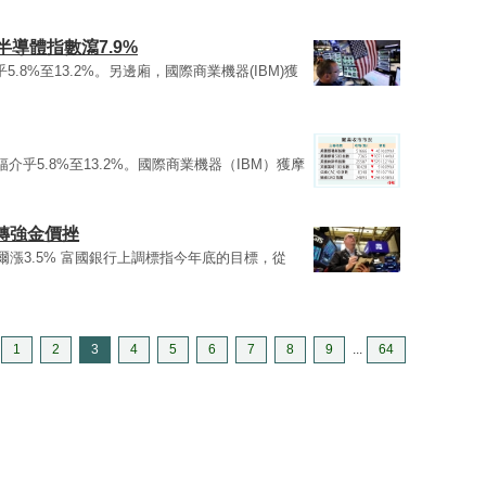
半導體指數瀉7.9%
5.8%至13.2%。另邊廂，國際商業機器(IBM)獲
介乎5.8%至13.2%。國際商業機器（IBM）獲摩
滙轉強金價挫
特爾漲3.5% 富國銀行上調標指今年底的目標，從
1
2
3
4
5
6
7
8
9
...
64