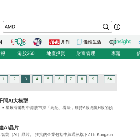
信報
港股360
地產投資
財富管理
專題
1
2
3
4
5
6
7
8
9
...
64
問AI大模型
片。￭ 星展香港對中港股市持「高配」看法，維持A股跑贏H股的預
達AI晶片
智能（AI）晶片。 獲批的企業包括中興通訊旗下ZTE Kangxun