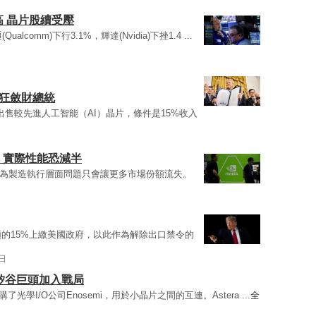
高 晶片股續受壓
Qualcomm)下行3.1%，輝達(Nvidia)下挫1.4 ...
最狂斂財總統
出售較先進人工智能（AI）晶片，條件是15%收入
縮水 實際性能恐減半
為製造執行層面問題只會讓更多市場份額流失。
額的15%上繳美國政府，以此作為解除出口禁令的
0日
 矽谷巨頭加入戰局
光學I/O公司Enosemi，用於小晶片之間的互連。Astera ...
全