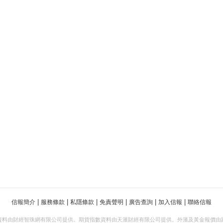
|
|
|
|
|
|
信報簡介
服務條款
私隱條款
免責聲明
廣告查詢
加入信報
聯絡信報
資料由財經智珠網有限公司提供。期貨指數資料由天滙財經有限公司提供。外滙及黃金報價由