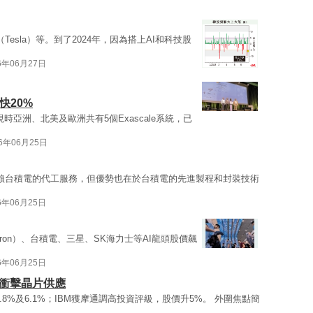
Tesla）等。到了2024年，因為搭上AI和科技股
6年06月27日
n快20%
時亞洲、北美及歐洲共有5個Exascale系統，已
26年06月25日
賴台積電的代工服務，但優勢也在於台積電的先進製程和封裝技術
6年06月25日
cron）、台積電、三星、SK海力士等AI龍頭股價飆
6年06月25日
憂衝擊晶片供應
.8%及6.1%；IBM獲摩通調高投資評級，股價升5%。 外圍焦點簡