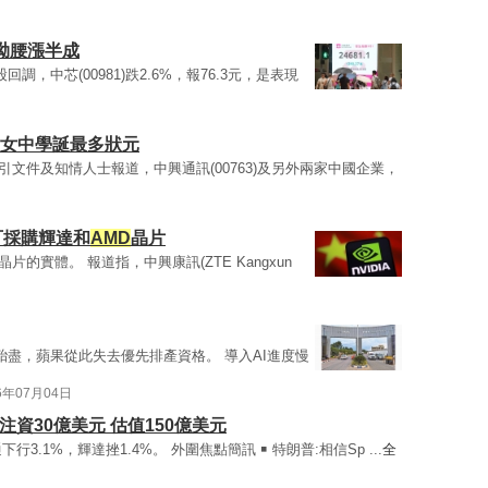
團拗腰漲半成
回調，中芯(00981)跌2.6%，報76.3元，是表現
男女中學誕最多狀元
引文件及知情人士報道，中興通訊(00763)及另外兩家中國企業，
可採購輝達和
AMD
晶片
)晶片的實體。 報道指，中興康訊(ZTE Kangxun
殆盡，蘋果從此失去優先排產資格。 導入AI進度慢
6年07月04日
注資30億美元 估值150億美元
下行3.1%，輝達挫1.4%。 外圍焦點簡訊 ￭ 特朗普:相信Sp ...
全