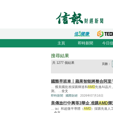
主頁
即時新聞
今日
搜尋結果
共 1277 個結果
頁數：
國際早班車丨蘋果智能將整合阿里千
... 獲美國批准採購輝達和
AMD
先進AI晶
測。 ...
全文
即時新聞
國際財經
2026年07月16日
美傳放行中興等3華企 准購
AMD
輝
... ia）和超微半導體（
AMD
）採購先進人工
...
全文