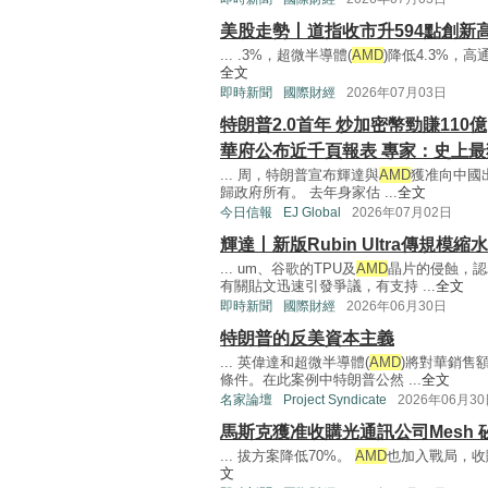
美股走勢丨道指收市升594點創新
... .3%，超微半導體(
AMD
)降低4.3%，高通(
全文
即時新聞
國際財經
2026年07月03日
特朗普2.0首年 炒加密幣勁賺110億
華府公布近千頁報表 專家：史上
... 周，特朗普宣布輝達與
AMD
獲准向中國
歸政府所有。 去年身家估 ...
全文
今日信報
EJ Global
2026年07月02日
輝達丨新版Rubin Ultra傳規模
... um、谷歌的TPU及
AMD
晶片的侵蝕，認
有關貼文迅速引發爭議，有支持 ...
全文
即時新聞
國際財經
2026年06月30日
特朗普的反美資本主義
... 英偉達和超微半導體(
AMD
)將對華銷售
條件。在此案例中特朗普公然 ...
全文
名家論壇
Project Syndicate
2026年06月3
馬斯克獲准收購光通訊公司Mesh
... 拔方案降低70%。
AMD
也加入戰局，收購了
文