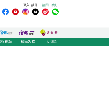
登入
註冊
|
訂閱 / 續訂
信報視頻
移民攻略
大灣區