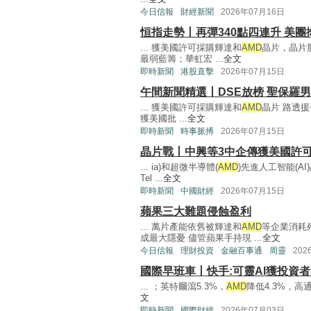
今日信報
財經新聞
2026年07月16日
恒指走勢丨再彈340點四連升 美
... 獲美國許可採購輝達和
AMD
晶片，晶片股
最弱藍籌；華虹宏 ...
全文
即時新聞
港股直擊
2026年07月15日
午間新聞精選丨DSE放榜 聖保羅
... 獲美國許可採購輝達和
AMD
晶片 路透援
獲美國批 ...
全文
即時新聞
時事脈搏
2026年07月15日
晶片戰丨中興等3中企傳獲美國許
... ia)和超微半導體(
AMD
)先進人工智能(AI
Tel ...
全文
即時新聞
中國財經
2026年07月15日
蘋果三大難題侵蝕盈利
... 萬片產能依舊被輝達和
AMD
等企業消耗
成最大隱憂 儘管蘋果手持現 ...
全文
今日信報
理財投資
金融百事通
周靈
202
國際早班車丨快手:可靈AI獲投資者
... ；英特爾瀉5.3%，
AMD
降低4.3%，高通
文
即時新聞
國際財經
2026年07月03日