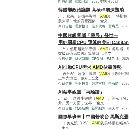
即時新聞
國際財經
2026年06月30日
韓股變政治議題 高槓桿泡沫難消
... 、蘋果、超微半導體（
AMD
）、特斯拉（
股大潮，他的資產翻倍 ...
全文
今日信報
理財投資
信筆攻略
習廣思
202
中國超級電腦「靈晟」登世一
用純國產CPU 運算較美El Capita
... %）使用超微半導體（
AMD
）處理器。現
突破百億億次級計算關口 ...
全文
今日信報
財經新聞
CEO AI⎹ EJ Tech
20
AI推動CPU需求
AMD
佔盡優勢
... 再分配，超微半導體（
AMD
）則完全依
上領先地位，使A ...
全文
今日信報
理財投資
智途富略
余石麟
202
AI敍事亟需「再驗證」
... ia）、超微半導體（
AMD
）、美光（Mi
升。另一方面，世界 ...
全文
今日信報
財經新聞
新聞點評
高天佑
202
國際早班車丨中國若攻台 馬斯克
... ；美光瀉13.2%，
AMD
及英特爾跌幅為5
...
全文