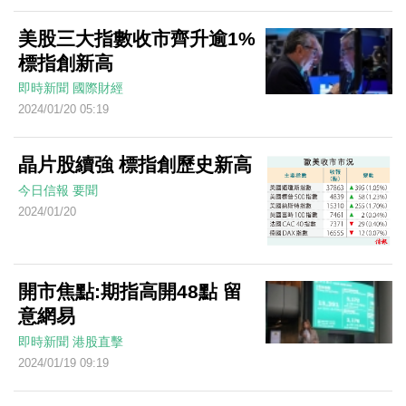
美股三大指數收市齊升逾1%
標指創新高
即時新聞
國際財經
2024/01/20 05:19
晶片股續強 標指創歷史新高
今日信報
要聞
2024/01/20
開市焦點:期指高開48點 留
意網易
即時新聞
港股直擊
2024/01/19 09:19