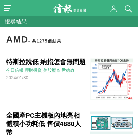
搜尋結果
AMD
- 共1275個結果
特斯拉跣低 納指怎會無問題
今日信報
理財投資
美股歷奇
尹德政
2024/01/30
全國產PC主機板內地亮相
體積小功耗低 售價4880人
幣