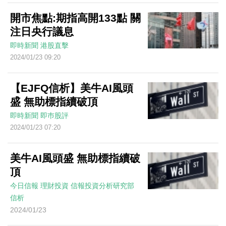
開市焦點:期指高開133點 關
注日央行議息
即時新聞
港股直擊
2024/01/23 09:20
【EJFQ信析】美牛AI風頭
盛 無助標指續破頂
即時新聞
即巿股評
2024/01/23 07:20
美牛AI風頭盛 無助標指續破
頂
今日信報
理財投資
信報投資分析研究部
信析
2024/01/23