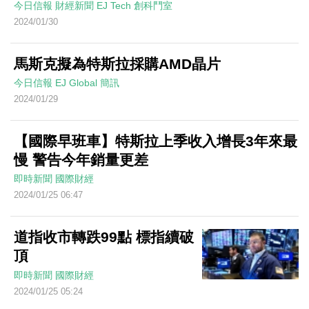
今日信報
財經新聞
EJ Tech 創科鬥室
2024/01/30
馬斯克擬為特斯拉採購AMD晶片
今日信報
EJ Global
簡訊
2024/01/29
【國際早班車】特斯拉上季收入增長3年來最
慢 警告今年銷量更差
即時新聞
國際財經
2024/01/25 06:47
道指收市轉跌99點 標指續破
頂
即時新聞
國際財經
2024/01/25 05:24