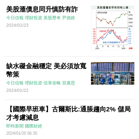
美股滙債息同升慎防有詐
今日信報
理財投資
美股歷奇
尹德政
2024/01/23
缺水礙金融穩定 美必須放寬
幣策
今日信報
理財投資
信筆攻略
習廣思
2024/01/22
【國際早班車】古爾斯比:通脹趨向2% 儲局
才考慮減息
即時新聞
國際財經
2024/01/20 06:35