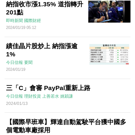
納指收市漲1.35% 道指轉升
201點
即時新聞
國際財經
2024/01/19 05:12
績佳晶片股炒上 納指漲逾
1%
今日信報
要聞
2024/01/19
三「C」會審 PayPal重新上路
今日信報
理財投資
上善若水
姚穎謙
2024/01/13
【國際早班車】輝達自動駕駛平台獲中國多
個電動車廠採用