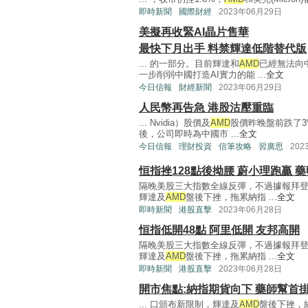
即時新聞
國際財經
2023年06月29日
美擬再收緊AI晶片售華
最快下月出手 料禁輝達低階替代版
... 的一部分。目前輝達和
AMD
已經無法向
一步削弱中國打造AI實力的能 ...
全文
今日信報
財經新聞
2023年06月29日
人民幣再告急 港股沽壓重臨
... Nvidia）股價及
AMD
股價昨晚盤前跌了3
後，公司即時為中國市 ...
全文
今日信報
理財投資
信筆攻略
習廣思
202
恒指挫128點後拗腰 蔚小理跑贏 
隔晚美股三大指數全線反彈，不過據報拜
輝達及
AMD
盤後下挫，拖累納指 ...
全文
即時新聞
港股直擊
2023年06月28日
恒指低開48點 阿里低開 友邦高開
隔晚美股三大指數全線反彈，不過據報拜
輝達及
AMD
盤後下挫，拖累納指 ...
全文
即時新聞
港股直擊
2023年06月28日
開市焦點:納指期貨向下 藥師幫首
... 口頒布新限制，輝達及
AMD
盤後下挫，