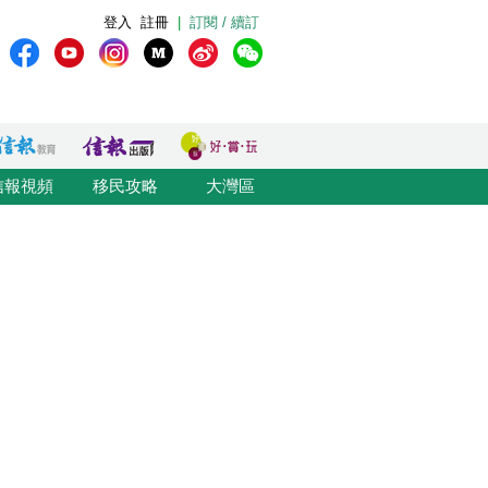
登入
註冊
|
訂閱 / 續訂
信報視頻
移民攻略
大灣區