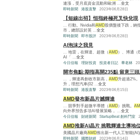
連漲，受月底資金流動和歐洲 ...
全文
即時新聞
港股直擊
2023年06月28日
【短線出招】恒指終極死叉快兌現
... 行動。Nvidia和
AMD
股價盤後下跌，納指期
市，總部設於英 ...
全文
即時新聞
即巿股評
2023年06月28日
AI泡沫之我見
... 地雷，在輝達、超微（
AMD
）、博通（Bro
AI「 ...
全文
今日信報
理財投資
投資者日記
畢老林
2
開市焦點:期指高開235點 留意三
... ，輝達再創收市新高，
AMD
升超過2%。
升，理想汽車(02 ...
全文
即時新聞
港股直擊
2023年06月15日
AMD
發布新晶片撼輝達
... 競爭對手超微半導體（
AMD
）挑戰。
A
向外界預告多項AI發展策略， ...
全文
今日信報
財經新聞
StartupBeat 創科鬥室
AMD
推新AI晶片 挑戰輝達主導地
美國晶片廠商
AMD
推出新一代人工智能(AI)晶
即時新聞
國際財經
2023年06月14日