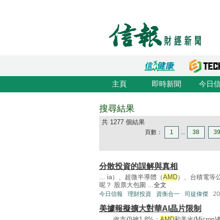
主頁
即時新聞
今日
搜尋結果
共 1277 個結果
頁數：
1
...
38
3
分散投資的誤解與真相
... ia）、超微半導體（
AMD
）、台積電等
呢？ 股票大包圍 ...
全文
今日信報
理財投資
資衡合一
司徒偉傑
2
美據報擬擴大對華AI晶片限制
... ，收市仍挫1.8%；
AMD
和美光(Micro