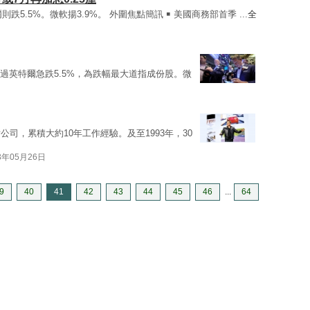
爾則跌5.5%。微軟揚3.9%。 外圍焦點簡訊 ￭ 美國商務部首季 ...
全
；不過英特爾急跌5.5%，為跌幅最大道指成份股。微
片公司，累積大約10年工作經驗。及至1993年，30
3年05月26日
9
40
41
42
43
44
45
46
...
64