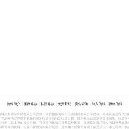
|
|
|
|
|
|
信報簡介
服務條款
私隱條款
免責聲明
廣告查詢
加入信報
聯絡信報
資料由財經智珠網有限公司提供。期貨指數資料由天滙財經有限公司提供。外滙及黃金報價由
，本網站內容亦並非就任何個別投資者的特定投資目標、財務狀況及個別需要而編製。投資者
的特點、其本身的投資目標、可承受的風險程度及其他因素，並適當地尋求獨立的財務及專業
確而可靠的資料，但並不保證資料絕對無誤，資料如有錯漏而令閣下蒙受損失，本公司概不負