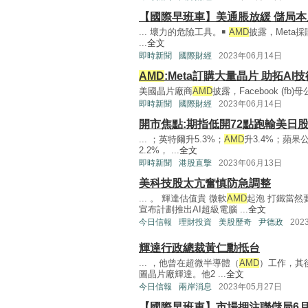
【國際早班車】美通脹放緩 儲局本
... 壞力的危險工具。￭
AMD
披露，Meta
...
全文
即時新聞
國際財經
2023年06月14日
AMD
:Meta訂購大量晶片 助拓AI技
美國晶片廠商
AMD
披露，Facebook (fb)
即時新聞
國際財經
2023年06月14日
開市焦點:期指低開72點跑輸美日股
... ；英特爾升5.3%；
AMD
升3.4%；蘋果公
2.2%， ...
全文
即時新聞
港股直擊
2023年06月13日
美科技股太亢奮慎防急調整
... 。 輝達估值貴 微軟
AMD
起泡 打鐵當然
宣布計劃推出AI超級電腦 ...
全文
今日信報
理財投資
美股歷奇
尹德政
202
輝達行政總裁黃仁勳抵台
... ，他曾在超微半導體（
AMD
）工作，其後
圖晶片廠輝達。他2 ...
全文
今日信報
兩岸消息
2023年05月27日
【國際早班車】市場押注聯儲局6月或