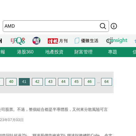
信報
港股360
地產投資
財富管理
專題
9
40
41
42
43
44
45
46
...
64
公司股票。不過，整個組合都是半導體股，又何來分散風險可言
023年07月03日
n)都曾回吐超過2%。 輝達股價曾挫逾3% 輝達財務總監Colle ...
全文