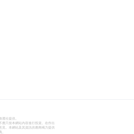
路透社提供。
不應只按本網站內容進行投資。在作出
意見。本網站及其資訊供應商竭力提供
責。