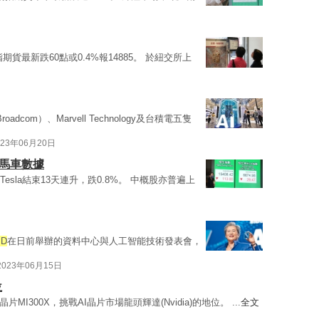
貨最新跌60點或0.4%報14885。 於紐交所上
adcom）、Marvell Technology及台積電五隻
023年06月20日
頭馬車數據
Tesla結束13天連升，跌0.8%。 中概股亦普遍上
MD
在日前舉辦的資料中心與人工智能技術發表會，
2023年06月15日
位
片MI300X，挑戰AI晶片市場龍頭輝達(Nvidia)的地位。 ...
全文