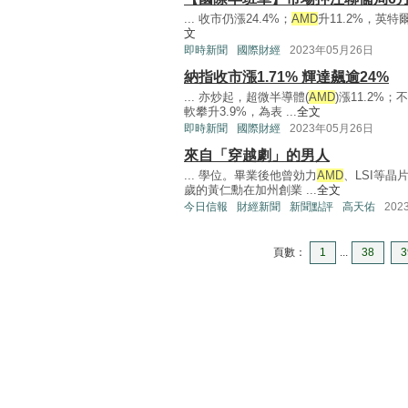
... 收市仍漲24.4%；
AMD
升11.2%，英特
文
即時新聞
國際財經
2023年05月26日
納指收市漲1.71% 輝達飆逾24%
... 亦炒起，超微半導體(
AMD
)漲11.2%
軟攀升3.9%，為表 ...
全文
即時新聞
國際財經
2023年05月26日
來自「穿越劇」的男人
... 學位。畢業後他曾効力
AMD
、LSI等晶
歲的黃仁勳在加州創業 ...
全文
今日信報
財經新聞
新聞點評
高天佑
202
頁數：
1
...
38
3