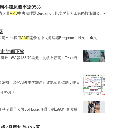
周不加息概率達95%
採購大量
AMD
中央處理器Bergamo，以支援其人工智能技術開發。￭
術
母公司Meta採用
AMD
開發的中央處理器Bergamo，以支 ...
全文
市 油價下挫
司升1.6%報183.79美元，創收市新高。Tesla升
要趁熱，榮登AI教主的輝達行政總裁黃仁勳，昨日
3年05月30日
轉至電子公司LSI Logic任職，到1993年創立繪
7月再加息0.25厘