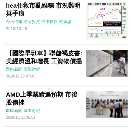
hea住救市亂維穩 市況難明
莫手痕
今日信報
理財投資
信筆攻略
習廣思
2018/10/26
【國際早班車】聯儲褐皮書:
美經濟溫和增長 工資物價揚
即時新聞
國際財經
2018/10/25 07:46
AMD上季業績遜預期 市後
股價挫
即時新聞
國際財經
2018/10/25 05:51