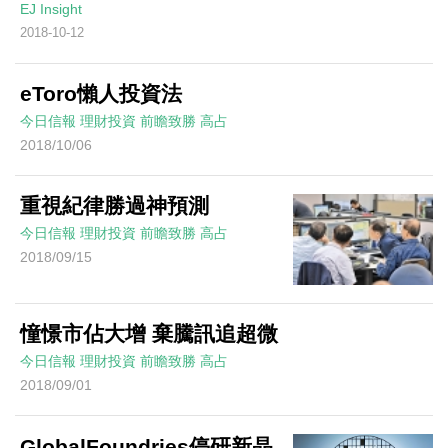
EJ Insight
2018-10-12
eToro懶人投資法
今日信報
理財投資
前瞻致勝
高占
2018/10/06
重視紀律勝過神預測
今日信報
理財投資
前瞻致勝
高占
2018/09/15
憧憬市佔大增 棄騰訊追超微
今日信報
理財投資
前瞻致勝
高占
2018/09/01
GlobalFoundries停研新晶