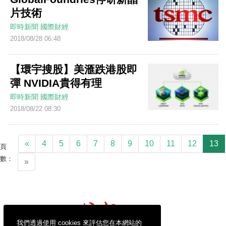
片技術
即時新聞
國際財經
2018/08/28 06:48
【環宇搜股】美滙跌港股即
彈 NVIDIA貴得有理
即時新聞
國際財經
2018/08/22 08:30
«
4
5
6
7
8
9
10
11
12
13
頁
數：
»
我們透過使用 cookies 來評估您在本網站的