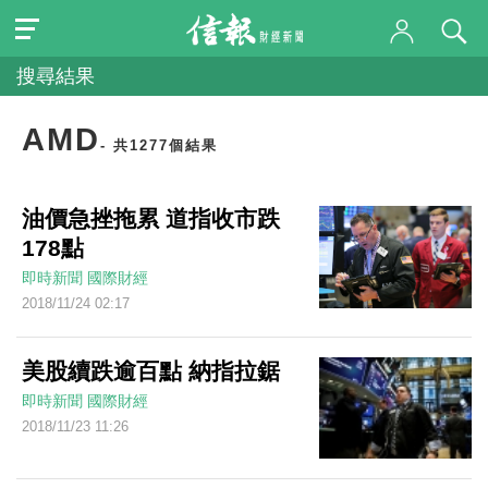
搜尋結果
AMD
- 共1277個結果
油價急挫拖累 道指收市跌
178點
即時新聞
國際財經
2018/11/24 02:17
美股續跌逾百點 納指拉鋸
即時新聞
國際財經
2018/11/23 11:26