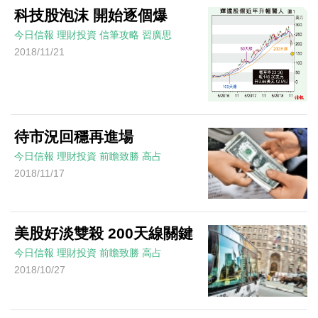
科技股泡沫 開始逐個爆
今日信報
理財投資
信筆攻略
習廣思
2018/11/21
待市況回穩再進場
今日信報
理財投資
前瞻致勝
高占
2018/11/17
美股好淡雙殺 200天線關鍵
今日信報
理財投資
前瞻致勝
高占
2018/10/27