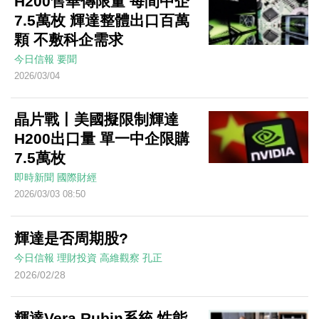
H200售華傳限量 每間中企
7.5萬枚 輝達整體出口百萬
顆 不敷科企需求
今日信報
要聞
2026/03/04
晶片戰丨美國擬限制輝達
H200出口量 單一中企限購
7.5萬枚
即時新聞
國際財經
2026/03/03 08:50
輝達是否周期股?
今日信報
理財投資
高維觀察
孔正
2026/02/28
輝達Vera Rubin系統 性能