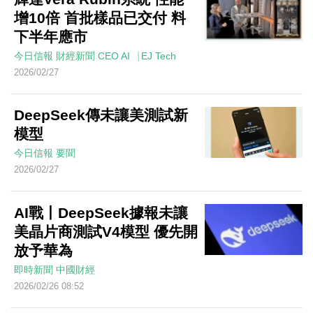
增10倍 首批樣品已交付 料
下半年應市
今日信報
財經新聞
CEO AI⎹ EJ Tech
2026/02/27
DeepSeek傳未讓美測試新
模型
今日信報
要聞
2026/02/27
AI戰丨DeepSeek據報未讓
美晶片商測試V4模型 優先開
放予華為
即時新聞
中國財經
2026/02/26 08:52