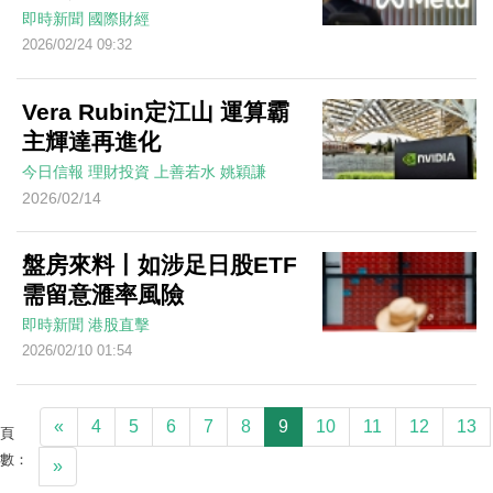
即時新聞
國際財經
2026/02/24 09:32
Vera Rubin定江山 運算霸
主輝達再進化
今日信報
理財投資
上善若水
姚穎謙
2026/02/14
盤房來料丨如涉足日股ETF
需留意滙率風險
即時新聞
港股直擊
2026/02/10 01:54
«
4
5
6
7
8
9
10
11
12
13
頁
數：
»