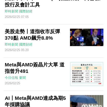
投行及會計工具
即時新聞
國際財經
2026/02/25 07:05
美股走勢丨道指收市反彈
370點 AMD飆升8.8%
即時新聞
國際財經
2026/02/25 05:20
Meta與AMD簽晶片大單 道
指曾升491
今日信報
要聞
2026/02/25
AI丨Meta與AMD達成為期5
年採購協議