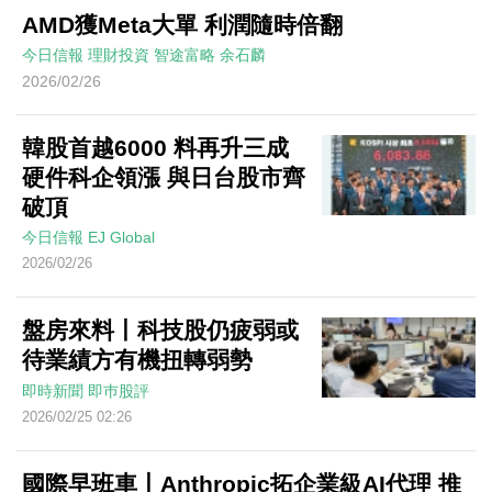
AMD獲Meta大單 利潤隨時倍翻
今日信報
理財投資
智途富略
余石麟
2026/02/26
韓股首越6000 料再升三成
硬件科企領漲 與日台股市齊
破頂
今日信報
EJ Global
2026/02/26
盤房來料丨科技股仍疲弱或
待業績方有機扭轉弱勢
即時新聞
即巿股評
2026/02/25 02:26
國際早班車丨Anthropic拓企業級AI代理 推