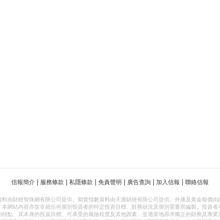
|
|
|
|
|
|
信報簡介
服務條款
私隱條款
免責聲明
廣告查詢
加入信報
聯絡信報
資料由財經智珠網有限公司提供。期貨指數資料由天滙財經有限公司提供。外滙及黃金報價由
，本網站內容亦並非就任何個別投資者的特定投資目標、財務狀況及個別需要而編製。投資者
的特點、其本身的投資目標、可承受的風險程度及其他因素，並適當地尋求獨立的財務及專業