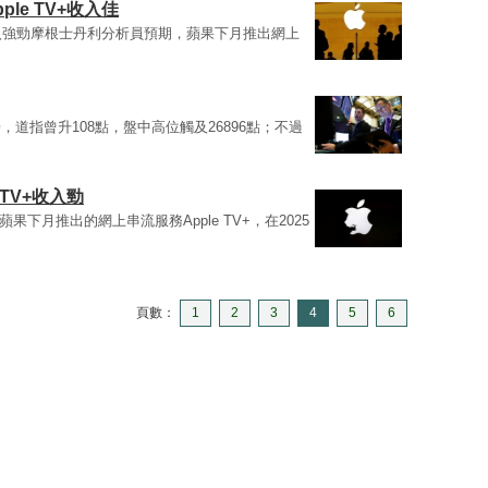
le TV+收入佳
V+收入強勁摩根士丹利分析員預期，蘋果下月推出網上
道指曾升108點，盤中高位觸及26896點；不過
 TV+收入勁
，蘋果下月推出的網上串流服務Apple TV+，在2025
頁數：
1
2
3
4
5
6