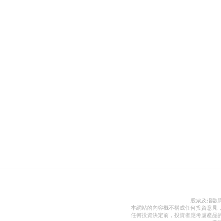
股票及指數
本網站的內容概不構成任何投資意見
任何投資決定前，投資者應考慮產品