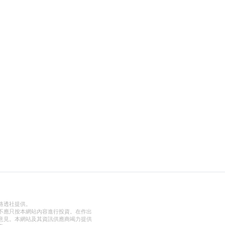
路透社提供。
不應只按本網站內容進行投資。在作出
意見。本網站及其資訊供應商竭力提供