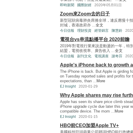
即時新聞
國際財經
2020年05月01日
Zoom來Zoom去的日子
新型冠狀病毒肺炎席捲全球，連反應慢十
封城，香港政府亦 ...
全文
今日信報
理財投資
經管錦言
陳慧鈴
202
電視台vs串流點播平台 2020前瞻
2019年對電視行業來說是動盪的一年，
結盟，電視收視率、廣告收入 ...
全文
今日信報
副刊文化
電視講座
謝奇芬
202
Apple's iPhone back to growth as
The iPhone is back. But Apple is girding fo
on Tuesday reported sales and profits for 
expectations, than ...
More
EJ Insight
2020-01-29
Why Apple shares may rise furthe
Apple has seen its share price climb stead
iPhone upgrade cycle due later this year w
compatible device. The mom ...
More
EJ Insight
2020-01-15
HBO前CEO加盟Apple TV+
美國科技巨頭蘋果公司聘請HBO前行政總裁普萊普勒