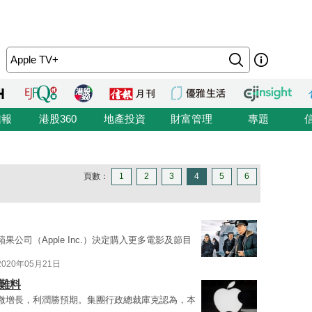
信報
港股360
地產投資
財富管理
專題
頁數：
1
2
3
4
5
6
競爭，蘋果公司（Apple Inc.）決定購入更多電影及節目
2020年05月21日
難料
微增長，利潤勝預期。集團行政總裁庫克認為，本