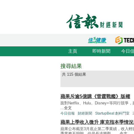
主頁
即時新聞
今日
搜尋結果
共 115 個結果
蘋果斥逾5億購《雷霆戰艦》版權
面對Netflix、Hulu、Disney+等同行
...
全文
今日信報
財經新聞
StartupBeat 創科鬥室
蘋果上季收入微升 庫克指本季情況
蘋果公布截至3月底止第二季業績，收入輕
季業務不明朗，但是長遠樂觀。 ...
全文