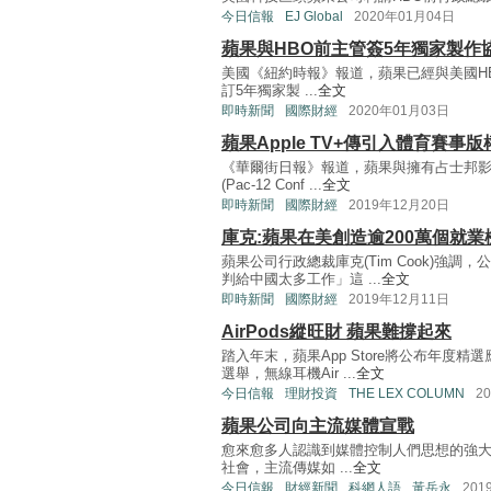
今日信報
EJ Global
2020年01月04日
蘋果與HBO前主管簽5年獨家製作
美國《紐約時報》報道，蘋果已經與美國HBO頻道
訂5年獨家製 ...
全文
即時新聞
國際財經
2020年01月03日
蘋果Apple TV+傳引入體育賽事版
《華爾街日報》報道，蘋果與擁有占士邦影片
(Pac-12 Conf ...
全文
即時新聞
國際財經
2019年12月20日
庫克:蘋果在美創造逾200萬個就業
蘋果公司行政總裁庫克(Tim Cook)強
判給中國太多工作」這 ...
全文
即時新聞
國際財經
2019年12月11日
AirPods縱旺財 蘋果難撐起來
踏入年末，蘋果App Store將公布年度
選舉，無線耳機Air ...
全文
今日信報
理財投資
THE LEX COLUMN
2
蘋果公司向主流媒體宣戰
愈來愈多人認識到媒體控制人們思想的強
社會，主流傳媒如 ...
全文
今日信報
財經新聞
科網人語
黃岳永
201