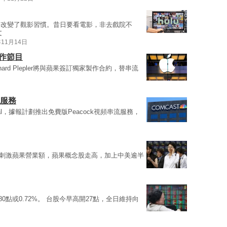
迷改變了觀影習慣。昔日要看電影，非去戲院不
文
年11月14日
製作節目
rd Plepler將與蘋果簽訂獨家製作合約，替串流
流服務
rsal，據報計劃推出免費版Peacock視頻串流服務，
務料可刺激蘋果營業額，蘋果概念股走高，加上中美逾半
0點或0.72%。 台股今早高開27點，全日維持向