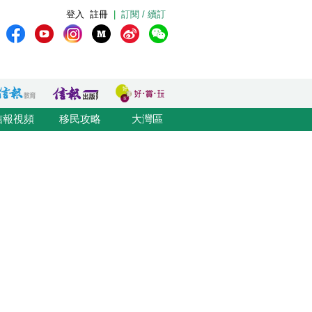
登入
註冊
|
訂閱 / 續訂
信報視頻
移民攻略
大灣區