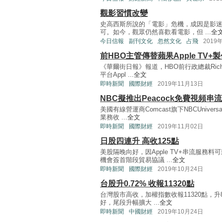
觀影習慣改變
史高西斯所說的「電影」危機，成因是影
可。如今，觀眾仍然喜歡看電影，但 ...
全
今日信報
副刊文化
忽然文化
占飛
2019
前HBO主管傳替蘋果Apple TV+
《華爾街日報》報道，HBO前行政總裁Richa
平台Appl ...
全文
即時新聞
國際財經
2019年11月13日
NBC擬推出Peacock免費視頻串
美國有線營運商Comcast旗下NBCUnive
業務收 ...
全文
即時新聞
國際財經
2019年11月02日
日股四連升 高收125點
美股隔晚向好，因Apple TV+串流服
機會簽首階段貿易協議 ...
全文
即時新聞
國際財經
2019年10月24日
台股升0.72% 收報11320點
台灣股市高收，加權指數收報11320點，升8
好，尾段升幅擴大 ...
全文
即時新聞
中國財經
2019年10月24日