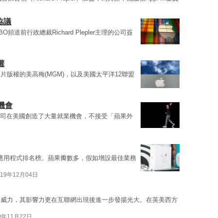
協議
前行政總裁Richard Plepler主理的公司簽
權
版權的美高梅(MGM)，以及美國太平洋12聯盟
機會
調，公司在美國創造了大量就業機會，不接受「蘋果外
精選應用程式排名榜。蘋果瓣數多，假如增設最佳業務
019年12月04日
大威力，其影響力更在互聯網出現後進一步發揚光大。在英美西方
9年11月22日