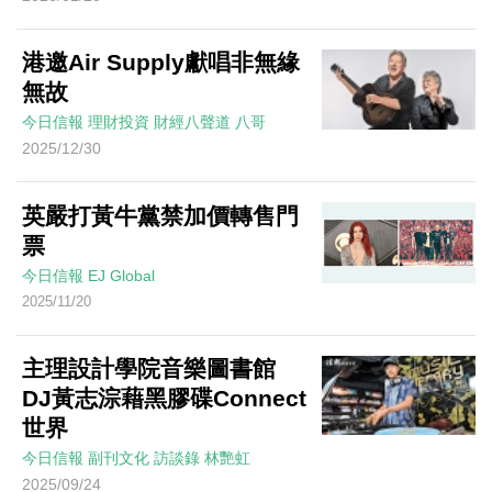
港邀Air Supply獻唱非無緣
無故
今日信報
理財投資
財經八聲道
八哥
2025/12/30
英嚴打黃牛黨禁加價轉售門
票
今日信報
EJ Global
2025/11/20
主理設計學院音樂圖書館
DJ黃志淙藉黑膠碟Connect
世界
今日信報
副刊文化
訪談錄
林艷虹
2025/09/24