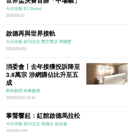
世界盃決賽首辦「中場騷」
今日信報
EJ Global
2026/05/15
啟德再與世界接軌
今日信報
副刊文化
豐言豐語
周國豐
2026/04/01
消委會丨去年接獲投訴降至
3.8萬宗 涉網購佔比升至五
成
即時新聞
時事脈搏
2026/02/23 12:16
掌聲響起：紅館啟德馬拉松
今日信報
副刊文化
琉璃火
徐詠璇
2026/01/20