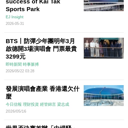
success of Kai Tak
Sports Park
EJ Insight
2026-05-31
BTS丨防彈少年團明年3月
啟德開3場演唱會 門票最貴
3299元
即時新聞
時事脈搏
2026/05/22 03:28
發展演唱會產業 香港還欠什
麼
今日信報
理財投資
經管錦言
梁志成
2026/05/16