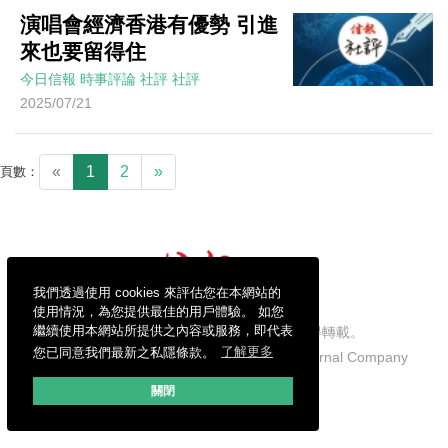
演唱會經濟香港有優勢 引進
來也要留得住
今日信報
時事評論
社評
社評
2025/07/21
«
1
2
»
頁數：
我們透過使用 cookies 來評估您在本網站的
使用情況，為您提供最佳的用戶體驗。 如您
繼續使用本網站所提供之內容或服務，即代表
信報財經新聞有限公司版權所有，不得轉載。
您已同意我們最新之私隱條款。
了解更多
Copyright © 2026 Hong Kong Economic Journal Company
Limited. All rights reserved.
關閉