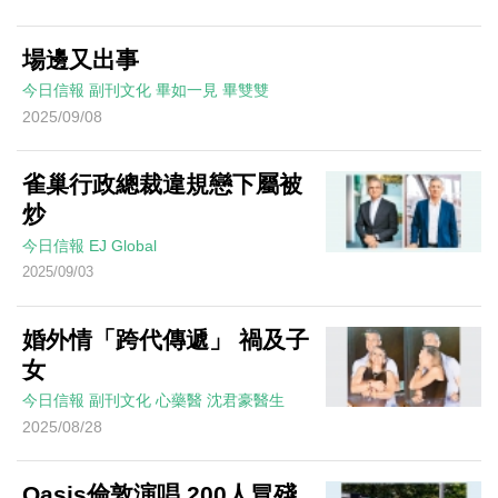
場邊又出事
今日信報
副刊文化
畢如一見
畢雙雙
2025/09/08
雀巢行政總裁違規戀下屬被
炒
今日信報
EJ Global
2025/09/03
婚外情「跨代傳遞」 禍及子
女
今日信報
副刊文化
心藥醫
沈君豪醫生
2025/08/28
Oasis倫敦演唱 200人冒殘