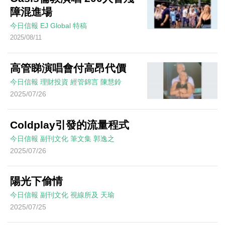
障混進場
今日信報
EJ Global
特稿
2025/08/11
高管睇演唱會付高昂代價
今日信報
理財投資
經管錦言
陳慧鈴
2025/07/26
Coldplay引發的流量程式
今日信報
副刊文化
筆文集
郭逸之
2025/07/26
陽光下偷情
今日信報
副刊文化
視線所及
天瑜
2025/07/25