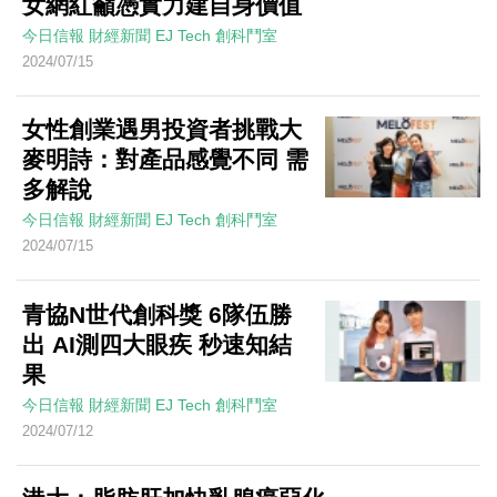
女網紅籲憑實力建自身價值
今日信報
財經新聞
EJ Tech 創科鬥室
2024/07/15
女性創業遇男投資者挑戰大
麥明詩：對產品感覺不同 需
多解說
今日信報
財經新聞
EJ Tech 創科鬥室
2024/07/15
青協N世代創科獎 6隊伍勝
出 AI測四大眼疾 秒速知結
果
今日信報
財經新聞
EJ Tech 創科鬥室
2024/07/12