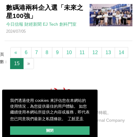
數碼港兩科企入選「未來之
星100強」
今日信報
財經新聞
EJ Tech 創科鬥室
2024/07/05
«
6
7
8
9
10
11
12
13
14
頁
數：
15
»
我們透過使用 cookies 來評估您在本網站的
使用情況，為您提供最佳的用戶體驗。 如您
繼續使用本網站所提供之內容或服務，即代表
信報財經新聞有限公司版權所有，不得轉載。
您已同意我們最新之私隱條款。
了解更多
Copyright © 2026 Hong Kong Economic Journal Company
Limited. All rights reserved.
關閉