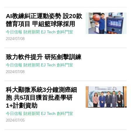
AI教練糾正運動姿勢 設20款
體育項目 甲組籃球隊採用
今日信報
財經新聞
EJ Tech 創科鬥室
2024/07/08
致力軟件提升 研拓劍擊訓練
今日信報
財經新聞
EJ Tech 創科鬥室
2024/07/08
科大顯微系統3分鐘測癌細
胞 共5項目獲首批產學研
1+計劃資助
今日信報
財經新聞
EJ Tech 創科鬥室
2024/07/05