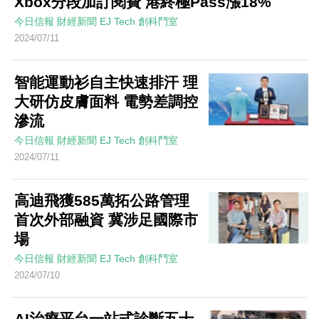
Xbox分段加訂閱費 港終極Pass漲18%
今日信報
財經新聞
EJ Tech 創科鬥室
2024/07/11
智能運動衫自主快速排汗 理
大研仿皮膚面料 電勢差調控
滲流
今日信報
財經新聞
EJ Tech 創科鬥室
2024/07/11
高迪飛獲585萬拓公路管理
首次外部融資 冀涉足國際市
場
今日信報
財經新聞
EJ Tech 創科鬥室
2024/07/10
AI治療平台一站式診斷五十