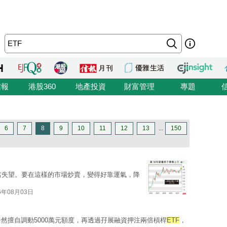
信報
港股360
地產投資
財富管理
專題
6
7
8
9
10
11
12
13
...
150
當失望。要在這樣的市場炒賣，變得好靠運氣，降
6年08月03日
然擅自調動5000萬元額度，再透過孖展融資押注兩倍槓桿
ETF
，