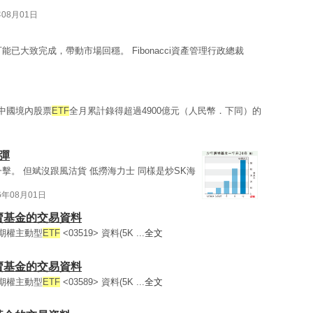
年08月01日
能已大致完成，帶動市場回穩。 Fibonacci資產管理行政總裁
，中國境內股票
ETF
全月累計錄得超過4900億元（人民幣．下同）的
彈
擊。 但斌沒跟風沽貨 低撈海力士 同樣是炒SK海
6年08月01日
買賣基金的交易資料
購期權主動型
ETF
<03519> 資料(5K ...
全文
買賣基金的交易資料
購期權主動型
ETF
<03589> 資料(5K ...
全文