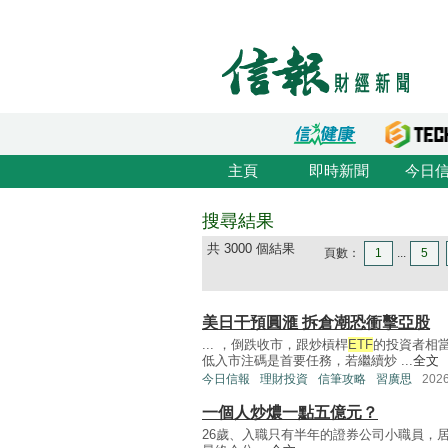
主頁
即時新聞
今日
搜尋結果
共 3000 個結果
頁數：
1
...
5
美日干預圓滙 拆倉潮恐衝擊亞股
... ，倒跌收市，跟炒槓桿
ETF
的投資者相
低入市注碼是首要任務，若繼續炒 ...
全文
今日信報
理財投資
信筆攻略
習廣思
202
一個人炒燶一點五億元？
26歲、入職只有半年的證券公司小職員，居