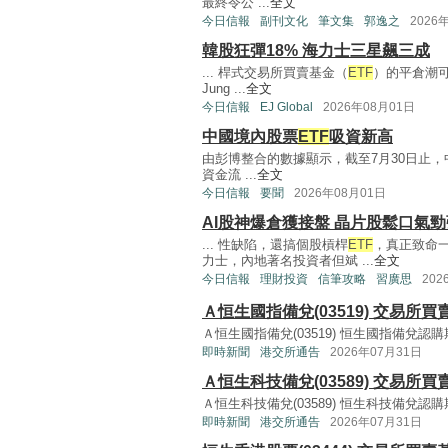
最終令公 ...
全文
今日信報
副刊文化
筆文集
郭逸之
2026
韓股狂彈18% 海力士三星飆三成
... 桿式交易所買賣基金（
ETF
）的平倉潮可
Jung ...
全文
今日信報
EJ Global
2026年08月01日
中國境內股票
ETF
吸資新高
由彭博整合的數據顯示，截至7月30日止
資金流 ...
全文
今日信報
要聞
2026年08月01日
AI股神爆倉獲接盤 晶片股鬆口氣勁
... 性缺陷，還搞個股槓桿
ETF
，真正致命一
力士，內地著名投資者但斌 ...
全文
今日信報
理財投資
信筆攻略
習廣思
202
Ａ恒生國指備兌(03519) 交易所
Ａ恒生國指備兌(03519) 恒生國指備兌認
即時新聞
港交所通告
2026年07月31日
Ａ恒生科技備兌(03589) 交易所
Ａ恒生科技備兌(03589) 恒生科技備兌認
即時新聞
港交所通告
2026年07月31日