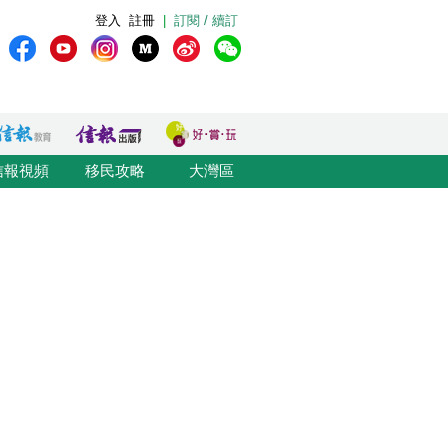
登入
註冊
|
訂閱 / 續訂
信報視頻
移民攻略
大灣區