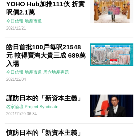
YOHO Hub加推111伙 折實
呎價2.1萬
今日信報
地產市道
2021/12/21
皓日首批100戶每呎21548
元 較得寶淘大貴三成 689萬
入場
今日信報
地產市道
周六地產專題
2021/12/04
謹防日本的「新資本主義」
名家論壇
Project Syndicate
2021/11/29 06:34
慎防日本的「新資本主義」