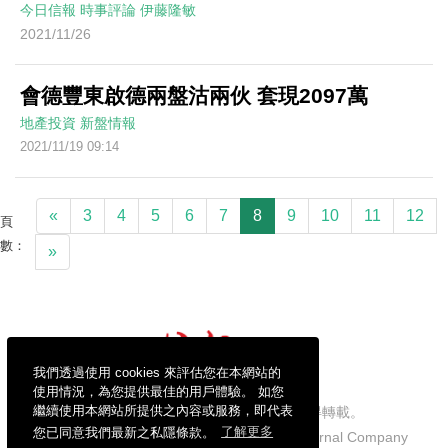
今日信報
時事評論
伊藤隆敏
2021/11/26
會德豐東啟德兩盤沽兩伙 套現2097萬
地產投資
新盤情報
2021/11/19 09:14
«
3
4
5
6
7
8
9
10
11
12
頁
數：
»
我們透過使用 cookies 來評估您在本網站的
使用情況，為您提供最佳的用戶體驗。 如您
繼續使用本網站所提供之內容或服務，即代表
信報財經新聞有限公司版權所有，不得轉載。
您已同意我們最新之私隱條款。
了解更多
Copyright © 2026 Hong Kong Economic Journal Company