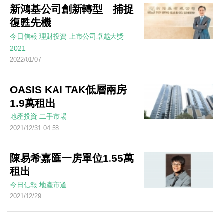
新鴻基公司創新轉型 捕捉
復甦先機
今日信報
理財投資
上市公司卓越大獎
2021
2022/01/07
OASIS KAI TAK低層兩房
1.9萬租出
地產投資
二手市場
2021/12/31 04:58
陳易希嘉匯一房單位1.55萬
租出
今日信報
地產市道
2021/12/29