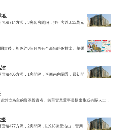
承租
實用面積714方呎，3房套房間隔，獲租客以3.13萬元
II開賣後，相隔約8個月再有全新鐵路盤推出。華懋
萬沽
，實用面積406方呎，1房間隔，享西南內園景，最初開
倍
投資舖位為主的資深投資者、錦華實業董事長楊奮彬或有關人士，
承接
實用面積477方呎，2房間隔，以918萬元沽出，實用