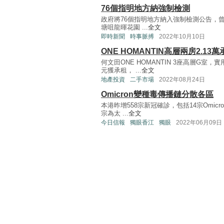
76個指明地方納強制檢測
政府將76個指明地方納入強制檢測公告，
塘咀龍暉花園 ...
全文
即時新聞
時事脈搏
2022年10月10日
ONE HOMANTIN高層兩房2.13萬
何文田ONE HOMANTIN 3座高層G室，
元獲承租， ...
全文
地產投資
二手市場
2022年08月24日
Omicron變種毒傳播鏈分散各區
本港昨增558宗新冠確診，包括14宗Omicro
宗為太 ...
全文
今日信報
獨眼香江
獨眼
2022年06月09日