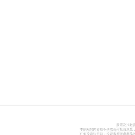
股票及指數
本網站的內容概不構成任何投資意見
任何投資決定前，投資者應考慮產品