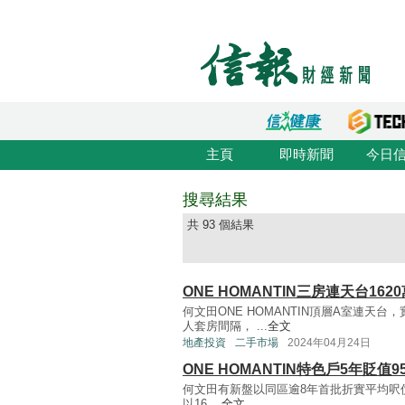
主頁
即時新聞
今日
搜尋結果
共 93 個結果
ONE HOMANTIN三房連天台162
何文田ONE HOMANTIN頂層A室連天台
人套房間隔， ...
全文
地產投資
二手市場
2024年04月24日
ONE HOMANTIN特色戶5年貶值9
何文田有新盤以同區逾8年首批折實平均呎價
以16 ...
全文