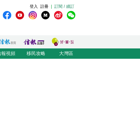
登入
註冊
|
訂閱 / 續訂
信報視頻
移民攻略
大灣區