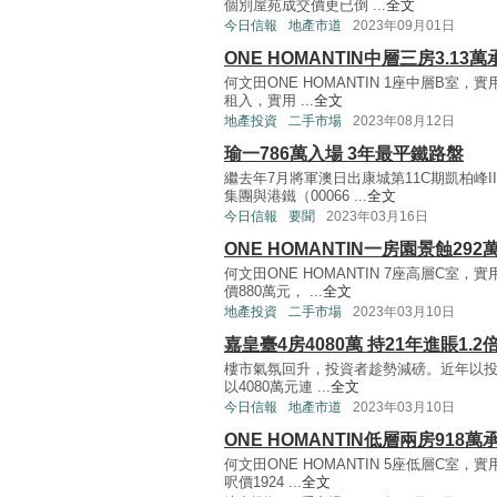
個別屋苑成交價更已倒 ...
全文
今日信報
地產市道
2023年09月01日
ONE HOMANTIN中層三房3.13萬
何文田ONE HOMANTIN 1座中層B室，
租入，實用 ...
全文
地產投資
二手市場
2023年08月12日
瑜一786萬入場 3年最平鐵路盤
繼去年7月將軍澳日出康城第11C期凱柏峰
集團與港鐵（00066 ...
全文
今日信報
要聞
2023年03月16日
ONE HOMANTIN一房園景蝕292
何文田ONE HOMANTIN 7座高層C室
價880萬元， ...
全文
地產投資
二手市場
2023年03月10日
嘉皇臺4房4080萬 持21年進賬1.2
樓市氣氛回升，投資者趁勢減磅。近年以
以4080萬元連 ...
全文
今日信報
地產市道
2023年03月10日
ONE HOMANTIN低層兩房918萬
何文田ONE HOMANTIN 5座低層C室，
呎價1924 ...
全文