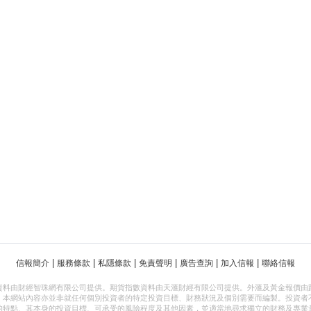
|
|
|
|
|
|
信報簡介
服務條款
私隱條款
免責聲明
廣告查詢
加入信報
聯絡信報
資料由財經智珠網有限公司提供。期貨指數資料由天滙財經有限公司提供。外滙及黃金報價由
，本網站內容亦並非就任何個別投資者的特定投資目標、財務狀況及個別需要而編製。投資者
的特點、其本身的投資目標、可承受的風險程度及其他因素，並適當地尋求獨立的財務及專業