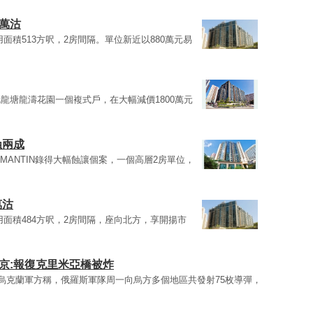
6萬沽
實用面積513方呎，2房間隔。單位新近以880萬元易
龍塘龍濤花園一個複式戶，在大幅減價1800萬元
蝕兩成
MANTIN錄得大幅蝕讓個案，一個高層2房單位，
萬沽
，實用面積484方呎，2房間隔，座向北方，享開揚市
京:報復克里米亞橋被炸
炸烏克蘭軍方稱，俄羅斯軍隊周一向烏方多個地區共發射75枚導彈，