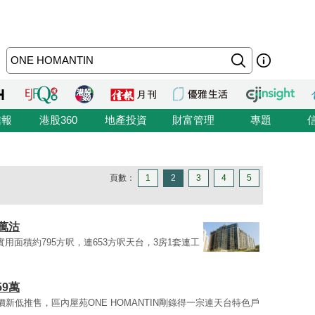
信報
港股360
地產投資
財富管理
專題
頁數：
1
2
3
4
5
0萬沽
，實用面積約795方呎，連653方呎天台，3房1套連工
59萬
新低推售，區內屋苑ONE HOMANTIN剛錄得一宗連天台特色戶