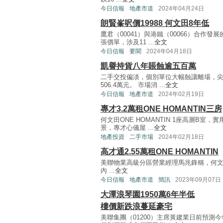
今日信報
地產市道
2024年04月24日
朗賢峯呎價19988 何文田8年低
鷹君（00041）與港鐵（00066）合作
張價單，涉及11 ...
全文
今日信報
要聞
2024年04月18日
凱譽持貨八年賬蝕逾五百萬
二手交投偏淡，個別單位大幅蝕讓離場，尖
506.4萬元。 市場消 ...
全文
今日信報
地產市道
2024年02月19日
專才3.2萬租ONE HOMANTIN三房
何文田ONE HOMANTIN 1座高層B室
景，專才心儀屋 ...
全文
地產投資
二手市場
2024年02月18日
高才通2.55萬租ONE HOMANTIN
美聯物業高級分區營業經理馬兆鋒稱，何文田O
內 ...
全文
今日信報
地產市道
簡訊
2023年09月07日
大潭浪琴園1950萬6年半低
樓價新跌浪蔓延豪宅
美聯集團（01200）主席黃建業日前預測今