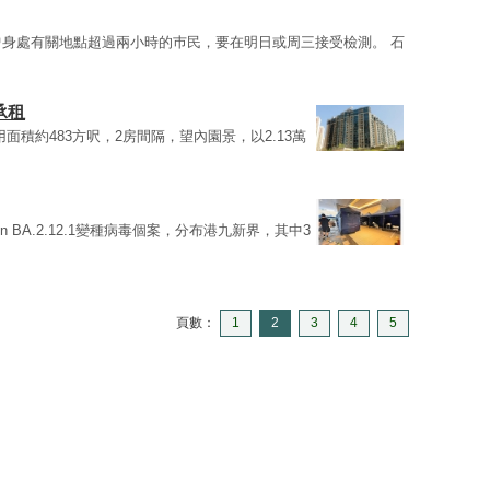
曾身處有關地點超過兩小時的巿民，要在明日或周三接受檢測。 石
承租
實用面積約483方呎，2房間隔，望內園景，以2.13萬
n BA.2.12.1變種病毒個案，分布港九新界，其中3
頁數：
1
2
3
4
5