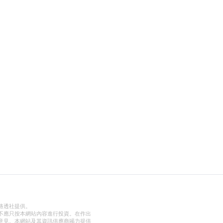
路透社提供。
不應只按本網站內容進行投資。在作出
意見。本網站及其資訊供應商竭力提供