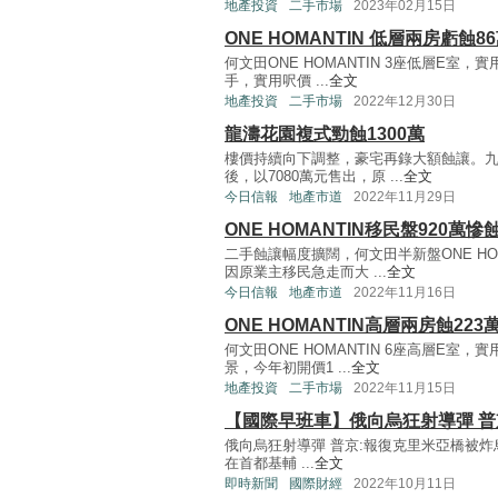
地產投資
二手市場
2023年02月15日
ONE HOMANTIN 低層兩房虧蝕8
何文田ONE HOMANTIN 3座低層E室，
手，實用呎價 ...
全文
地產投資
二手市場
2022年12月30日
龍濤花園複式勁蝕1300萬
樓價持續向下調整，豪宅再錄大額蝕讓。九
後，以7080萬元售出，原 ...
全文
今日信報
地產市道
2022年11月29日
ONE HOMANTIN移民盤920萬慘
二手蝕讓幅度擴闊，何文田半新盤ONE HO
因原業主移民急走而大 ...
全文
今日信報
地產市道
2022年11月16日
ONE HOMANTIN高層兩房蝕223
何文田ONE HOMANTIN 6座高層E室
景，今年初開價1 ...
全文
地產投資
二手市場
2022年11月15日
【國際早班車】俄向烏狂射導彈 普
俄向烏狂射導彈 普京:報復克里米亞橋被
在首都基輔 ...
全文
即時新聞
國際財經
2022年10月11日