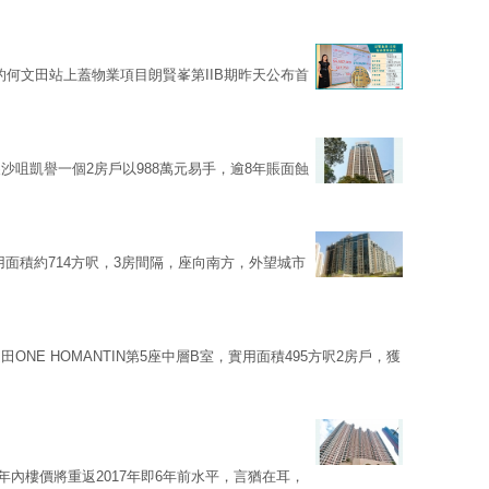
發展的何文田站上蓋物業項目朗賢峯第IIB期昨天公布首
沙咀凱譽一個2房戶以988萬元易手，逾8年賬面蝕
，實用面積約714方呎，3房間隔，座向南方，外望城市
NE HOMANTIN第5座中層B室，實用面積495方呎2房戶，獲
年內樓價將重返2017年即6年前水平，言猶在耳，