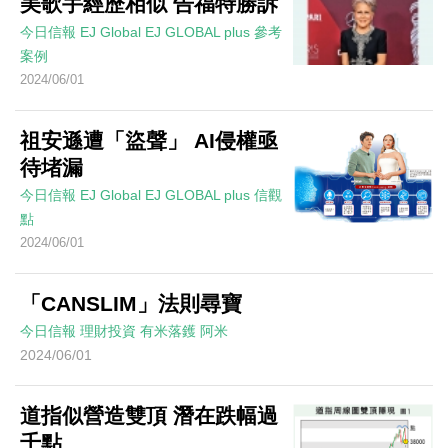
美歌手經歷相似 告福特勝訴
今日信報
EJ Global
EJ GLOBAL plus 參考
案例
2024/06/01
祖安遜遭「盜聲」 AI侵權亟
待堵漏
今日信報
EJ Global
EJ GLOBAL plus 信觀
點
2024/06/01
「CANSLIM」法則尋寶
今日信報
理財投資
有米落鑊
阿米
2024/06/01
道指似營造雙頂 潛在跌幅過
千點