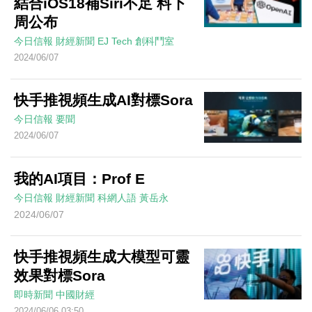
結合iOS18補Siri不足 料下
周公布
今日信報
財經新聞
EJ Tech 創科鬥室
2024/06/07
快手推視頻生成AI對標Sora
今日信報
要聞
2024/06/07
我的AI項目：Prof E
今日信報
財經新聞
科網人語
黃岳永
2024/06/07
快手推視頻生成大模型可靈
效果對標Sora
即時新聞
中國財經
2024/06/06 03:50