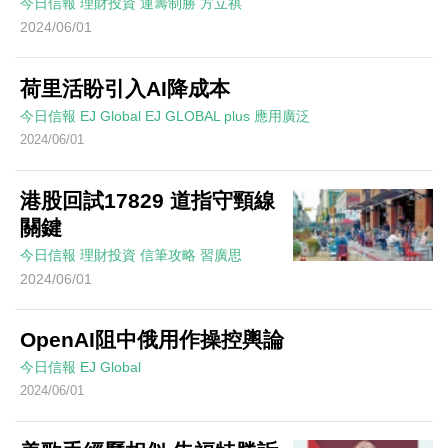
今日信報
理財投資
運籌制勝
方立祺
2024/06/01
荷里活盼引入AI降成本
今日信報
EJ Global
EJ GLOBAL plus 應用廣泛
2024/06/01
港股回試17829 道指守頸線
關鍵
今日信報
理財投資
信筆攻略
習廣思
2024/06/01
OpenAI阻中俄用作操控輿論
今日信報
EJ Global
2024/06/01