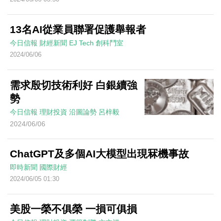
13名AI從業員聯署促護舉報者
今日信報
財經新聞
EJ Tech 創科鬥室
2024/06/06
需求殷切技術利好 白銀續強
勢
今日信報
理財投資
沿圖論勢
呂梓毅
2024/06/06
ChatGPT及多個AI大模型出現冧機事故
即時新聞
國際財經
2024/06/05 01:30
美股一榮不俱榮 一損可俱損