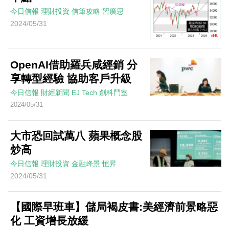
今日信報
理財投資
信筆攻略
習廣思
2024/05/31
OpenAI借助羅兵咸經銷 分
享轉型經驗 協助客戶升級
今日信報
財經新聞
EJ Tech 創科鬥室
2024/05/31
大市恐回試萬八 蘋果概念股
炒高
今日信報
理財投資
金融峰景
恒昇
2024/05/31
【國際早班車】儲局褐皮書:美經濟前景略惡
化 工資增長放緩